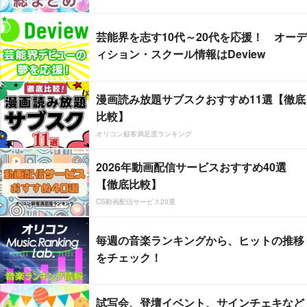
芸能界を志す10代～20代を応援！ オーデ
ィション・スクール情報はDeview
漫画読み放題サブスクおすすめ11選【徹底
比較】
オリコン顧客満足度ランキング
2026年動画配信サービスおすすめ40選
【徹底比較】
CS動画配信サービス20選
毎週の音楽ランキングから、ヒットの推移
をチェック！
試写会、登壇イベント、サインチェキなど