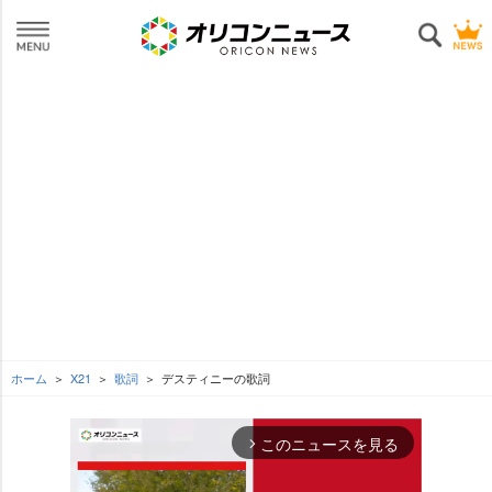
ホーム
X21
歌詞
デスティニーの歌詞
このニュースを見る
arrow_forward_ios