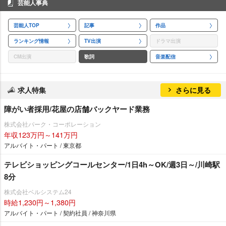
芸能人事典
芸能人TOP
記事
作品
ランキング情報
TV出演
ドラマ出演
CM出演
歌詞
音楽配信
求人特集
さらに見る
障がい者採用/花屋の店舗バックヤード業務
株式会社パーク・コーポレーション
年収123万円～141万円
アルバイト・パート / 東京都
テレビショッピングコールセンター/1日4h～OK/週3日～/川崎駅
8分
株式会社ベルシステム24
時給1,230円～1,380円
アルバイト・パート / 契約社員 / 神奈川県