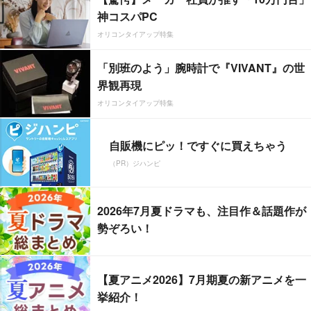
神コスパPC
オリコンタイアップ特集
「別班のよう」腕時計で『VIVANT』の世
界観再現
オリコンタイアップ特集
自販機にピッ！ですぐに買えちゃう
（PR）ジハンピ
2026年7月夏ドラマも、注目作＆話題作が
勢ぞろい！
【夏アニメ2026】7月期夏の新アニメを一
挙紹介！