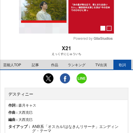
Powered by 
GliaStudios
X21
M
えっくすにじゅういち
u
t
芸能人TOP
記事
作品
ランキング
TV出演
歌詞
e
デスティニー
作詞 :
森月キャス
作曲 :
大西克巳
編曲 :
大西克巳
タイアップ :
ANB系「オスカル!はなきんリサーチ」エンディン
グ・テーマ