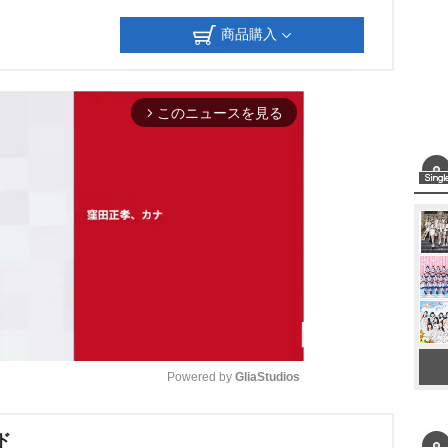
商品購入
このニュースを見る
arrow_forward_ios
Powered by 
GliaStudios
M
ド