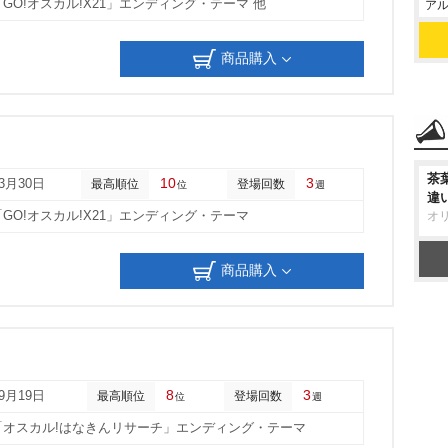
「GO!オスカル!X21」エンディング・テーマ 他
アル
商品購入
茶
10
3
03月30日
最高順位
登場回数
位
週
違
「GO!オスカル!X21」エンディング・テーマ
オ
商品購入
8
3
09月19日
最高順位
登場回数
位
週
「オスカル!はなきんリサーチ」エンディング・テーマ