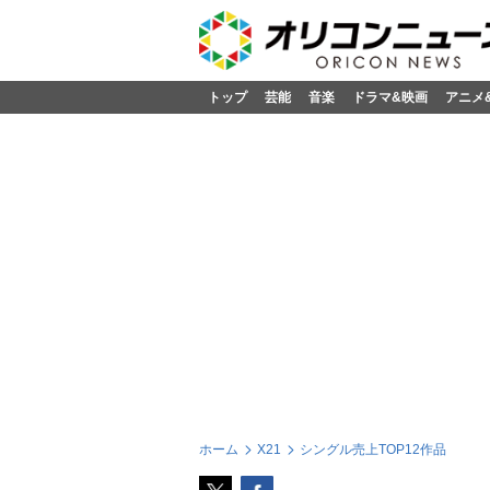
トップ
芸能
音楽
ドラマ&映画
アニメ
ホーム
X21
シングル売上TOP12作品