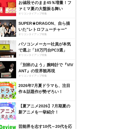
お値段そのまま45％増量！フ
ァミマ夏の大盤振る舞い
オリコンタイアップ特集
SUPER★DRAGON、自ら描
いた”レトロフューチャー”
オリコンタイアップ特集
パソコンメーカー社員が本気
で選ぶ「10万円台PC3選」
オリコンタイアップ特集
「別班のよう」腕時計で『VIV
ANT』の世界観再現
オリコンタイアップ特集
2026年7月夏ドラマも、注目
作＆話題作が勢ぞろい！
【夏アニメ2026】7月期夏の
新アニメを一挙紹介！
芸能界を志す10代～20代を応