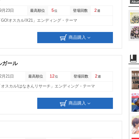
u
5
2
09月23日
最高順位
登場回数
位
週
t
「GO!オスカル!X21」エンディング・テーマ
e
商品購入
ルガール
12
2
12月21日
最高順位
登場回数
位
週
「オスカル!はなきんリサーチ」エンディング・テーマ
商品購入