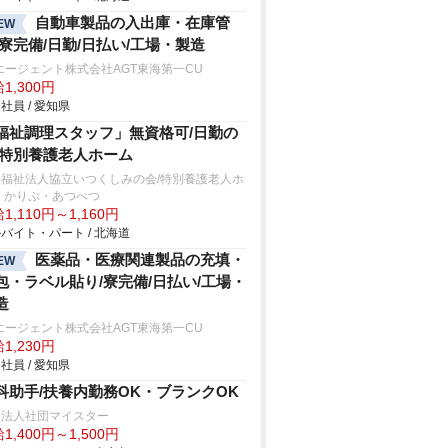
自動車製品の入出庫・在庫管
EW
/寮完備/日勤/日払い/工場・製造
エージェント株式会社AGT東海第一CU
1,300円
社員 / 愛知県
福祉調理スタッフ」無資格可/日勤の
/特別養護老人ホーム
会福祉法人協立いつくしみの会/特別養護老人ホ
 かりぷ・あつべつ
1,110円～1,160円
バイト・パート / 北海道
医薬品・医療関連製品の充填・
EW
包・ラベル貼り/寮完備/日払い/工場・
造
エージェント株式会社AGT東海第一CU
1,230円
社員 / 愛知県
科助手/扶養内勤務OK・ブランクOK
療法人社団マイスター
1,400円～1,500円