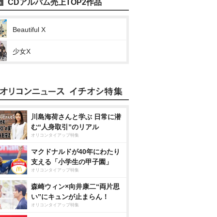
CDアルバム売上TOP2作品
Beautiful X
少女X
川島海荷さんと学ぶ 日常に潜
む“人身取引”のリアル
オリコンタイアップ特集
マクドナルドが40年にわたり
支える「小学生の甲子園」
オリコンタイアップ特集
森崎ウィン×向井康二“両片思
い”にキュンが止まらん！
オリコンタイアップ特集