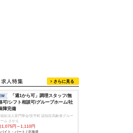
さらに見る
「週1から可」調理スタッフ/無
EW
格可/シフト相談可/グループホーム/社
保障完備
福祉法人富門華会/安平町 認知症高齢者グルー
ーム さかえ
1,075円～1,110円
バイト・パート / 北海道