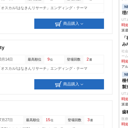
N
「オスカル!はなきんリサーチ」エンディング・テーマ
理
UT
商品購入
時給
派遣
「
み
ty
社
ーム
9
2
03月14日
最高順位
登場回数
位
週
時給
アル
「オスカル!はなきんリサーチ」エンディング・テーマ
N
梱
商品購入
製
UT
時給
派遣
歯
医
15
3
07月27日
最高順位
登場回数
位
週
時給