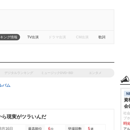
キング情報
TV出演
ドラマ出演
CM出演
歌詞
デジタルランキング
ミュージックDVD･BD
エンタメ
ルバム
N
資
会
社会
から現実がツラいんだ
プホ
時給
6
5
08月16日
最高順位
登場回数
アル
位
週