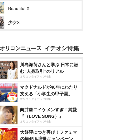
Beautiful X
少女X
川島海荷さんと学ぶ 日常に潜
む“人身取引”のリアル
オリコンタイアップ特集
マクドナルドが40年にわたり
支える「小学生の甲子園」
オリコンタイアップ特集
向井康二イケメンすぎ！純愛
『（LOVE SONG）』
オリコンタイアップ特集
大好評につき再び！ファミマ
名物45％増量キャンペーン