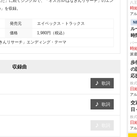
だ」に続くシングルで、「オスカル!はなきんリサーチ」のエン
八
時給
me」を収録。
アル
N
発売元
エイベックス・トラックス
ル
価格
1,980円（税込）
時
なきんリサーチ」エンディング・テーマ
パ
時給
派遣
歩
収録曲
の
応
歌詞
株式
日給
アル
交
歌詞
日
株
日給
歌詞
アル