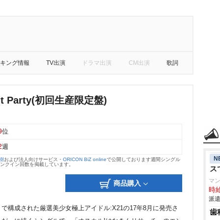
キング情報
TV出演
ドラマ出演
CM出演
歌詞
ght Party(初回生産限定盤)
9
位
2
週
N
大樹
および法人向けサービス・
ORICON BiZ online
で公開しております週間シングル
のランクイン回数を掲載しています。
ス
マ
商品購入
時給
派遣
構成された厳選美少女極上アイドル:X21の17年8月に発売さ
歯