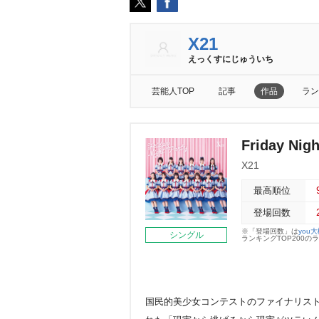
X21
えっくすにじゅういち
芸能人TOP
記事
作品
ラン
Friday Ni
X21
最高順位
登場回数
※「登場回数」は
you
シングル
ランキングTOP200
国民的美少女コンテストのファイナリストで