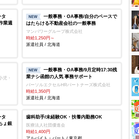
ータ
一般事務・OA事務/自分のペースで
NEW
認作業週
はたらける不動産会社の一般事務
マンパワーグループ株式会社
時給1,250円～
派遣社員 / 北海道
一般事務・OA事務/9月定時17:30残
NEW
業ナシ函館の人気 事務サポート
と小児・
パーソルエクセルHRパートナーズ株式会社
時給1,350円
派遣社員 / 北海道
ータ
歯科助手/未経験OK・扶養内勤務OK
ちょ銀
医療法人社団優進会
時給1,400円
社
アルバイト・パート / 東京都