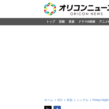
トップ
芸能
音楽
ドラマ&映画
アニメ
ホーム
X21
作品
シングル
Friday Ni