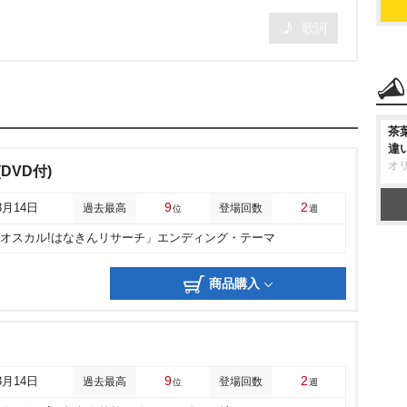
歌詞
茶
違
オ
y(DVD付)
9
2
3月14日
過去最高
登場回数
位
週
「オスカル!はなきんリサーチ」エンディング・テーマ
商品購入
9
2
3月14日
過去最高
登場回数
位
週