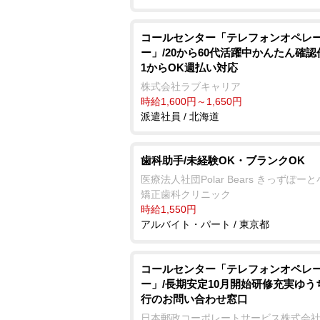
コールセンター「テレフォンオペレ
ー」/20から60代活躍中かんたん確
1からOK週払い対応
株式会社ラブキャリア
時給1,600円～1,650円
派遣社員 / 北海道
歯科助手/未経験OK・ブランクOK
医療法人社団Polar Bears きっずぽー
矯正歯科クリニック
時給1,550円
アルバイト・パート / 東京都
コールセンター「テレフォンオペレ
ー」/長期安定10月開始研修充実ゆう
行のお問い合わせ窓口
日本郵政コーポレートサービス株式会