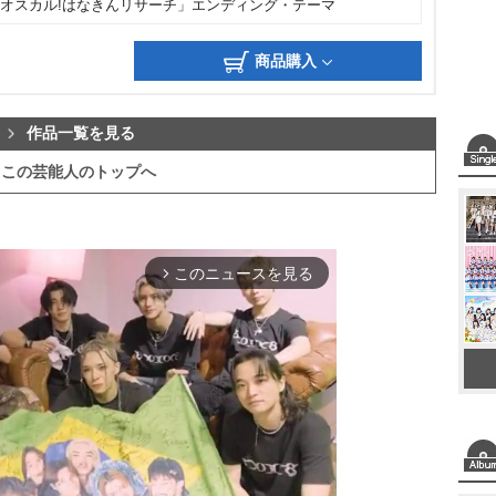
「オスカル!はなきんリサーチ」エンディング・テーマ
商品購入
作品一覧を見る
この芸能人のトップへ
このニュースを見る
arrow_forward_ios