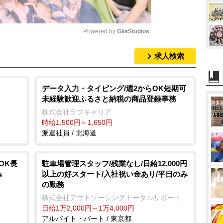
Powered by 
GliaStudios
求人検索
M
u
t
データ入力・タイピング/週2からOK短期可
未経験歓迎ふるさと納税の商品登録事務
e
株式会社ラブキャリア
時給1,500円～1,650円
派遣社員 / 北海道
OK長
駐車場管理スタッフ/残業なし/日給12,000円
以上の好スタート/入社祝い金あり/平日のみ
み
の勤務
株式会社アウトソーシングトータルサポート
日給1万2,000円～1万4,000円
アルバイト・パート / 東京都