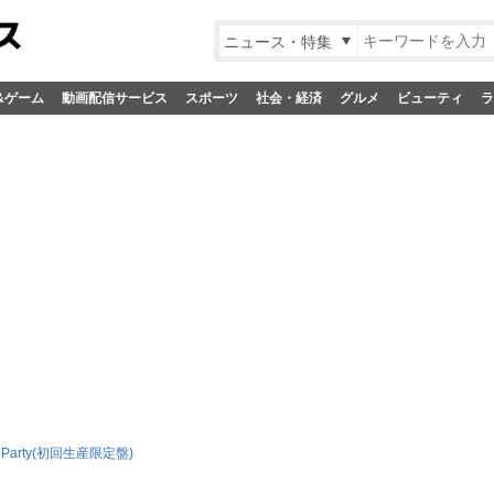
ニュース・特集
&ゲーム
動画配信サービス
スポーツ
社会・経済
グルメ
ビューティ
ラ
ght Party(初回生産限定盤)