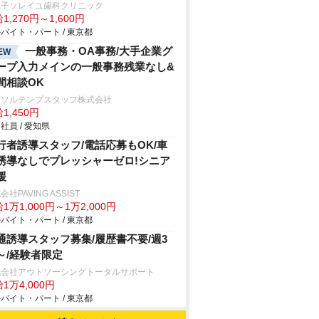
王子ソレイユ歯科クリニック
1,270円～1,600円
バイト・パート / 東京都
一般事務・OA事務/大手企業グ
EW
ープ入力メインの一般事務残業なし&
間相談OK
ーソルテンプスタッフ株式会社
1,450円
社員 / 愛知県
行者誘導スタッフ/電話応募もOK/車
誘導なしでプレッシャーゼロ!シニア
援
会社PAVING ASSIST
1万1,000円～1万2,000円
バイト・パート / 東京都
通誘導スタッフ募集/履歴書不要/週3
～/経験者限定
式会社アウトソーシングトータルサポート
1万4,000円
バイト・パート / 東京都