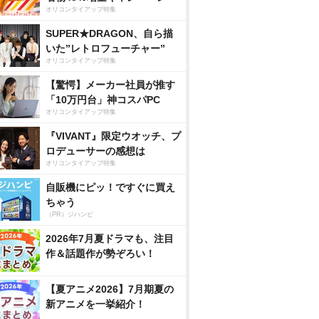
オリコンタイアップ特集
SUPER★DRAGON、自ら描
いた”レトロフューチャー”
オリコンタイアップ特集
【驚愕】メーカー社員が推す
「10万円台」神コスパPC
オリコンタイアップ特集
『VIVANT』限定ウオッチ、プ
ロデューサーの感想は
オリコンタイアップ特集
自販機にピッ！ですぐに買え
ちゃう
（PR）ジハンピ
2026年7月夏ドラマも、注目
作＆話題作が勢ぞろい！
【夏アニメ2026】7月期夏の
新アニメを一挙紹介！