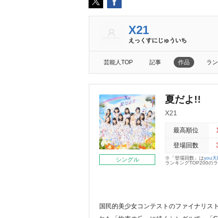
X21
えっくすにじゅういち
芸能人TOP
記事
作品
ラン
夏だよ!!
X21
最高順位
登場回数
※「登場回数」は
you
シングル
ランキングTOP200
国民的美少女コンテストのファイナリストで