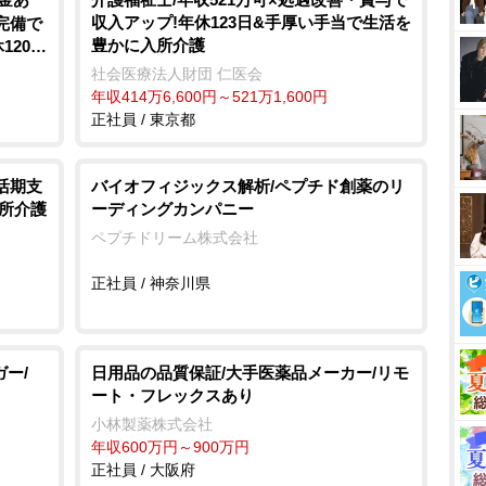
収入アップ!年休123日&手厚い手当で生活を
完備で
豊かに入所介護
120日
社会医療法人財団 仁医会
年収414万6,600円～521万1,600円
正社員 / 東京都
活期支
バイオフィジックス解析/ペプチド創薬のリ
所介護
ーディングカンパニー
ペプチドリーム株式会社
正社員 / 神奈川県
ー/
日用品の品質保証/大手医薬品メーカー/リモ
ート・フレックスあり
小林製薬株式会社
年収600万円～900万円
正社員 / 大阪府