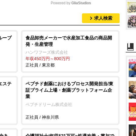
Powered by 
GliaStudios
求人検索
M
u
t
ループ
食品卸売メーカーで水産加工食品の商品開
発・生産管理
e
ハンワフーズ株式会社
年収450万円～800万円
正社員 / 東京都
エステ
ペプチド創薬におけるプロセス開発担当/東
証プライム上場・創薬プラットフォーム企
業
ペプチドリーム株式会社
正社員 / 神奈川県
金あ
介護福祉士/年収521万可×処遇改善・賞与で