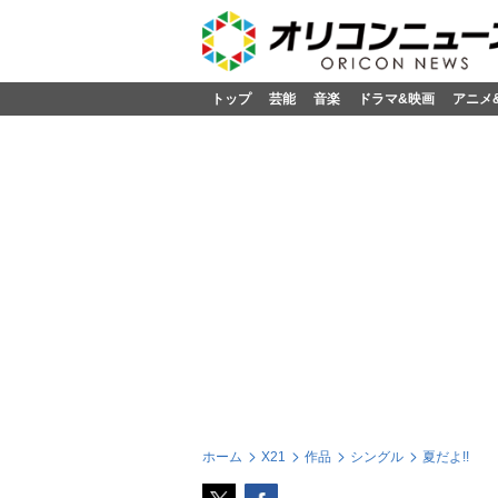
トップ
芸能
音楽
ドラマ&映画
アニメ
ホーム
X21
作品
シングル
夏だよ!!