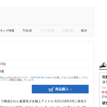
キング情報
TV出演
ドラマ出演
CM出演
歌詞
15
位
3
週
化
大樹
および法人向けサービス・
ORICON BiZ online
で公開しております週間シングル
のランクイン回数を掲載しています。
ス
TB
商品購入
年収
正社
構成された厳選美少女極上アイドル:X21の16年3月に発売さ
研