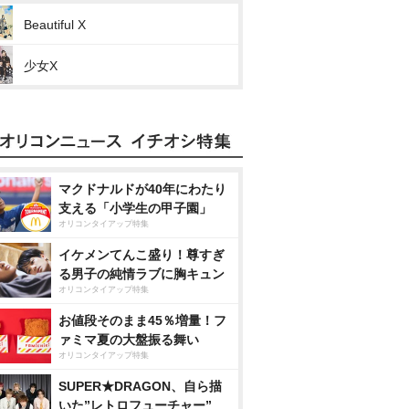
Beautiful X
少女X
マクドナルドが40年にわたり
支える「小学生の甲子園」
オリコンタイアップ特集
イケメンてんこ盛り！尊すぎ
る男子の純情ラブに胸キュン
オリコンタイアップ特集
お値段そのまま45％増量！フ
ァミマ夏の大盤振る舞い
オリコンタイアップ特集
SUPER★DRAGON、自ら描
いた”レトロフューチャー”