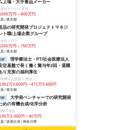
ム上場・大手食品メーカー
式会社ヤクルト本社
600万円～800万円
員 / 東京都
粧品の研究開発プロジェクトマネジ
ント職/上場企業グループ
式会社シロク
500万円～750万円
員 / 東京都
理学療法士・PT/社会医療法人
EW
安定基盤で長く働く賞与年2回・退職
あり充実の福利厚生
医療法人財団 仁医会
351万3,600円～471万3,600円
員 / 東京都
大学発ベンチャーでの研究開発
EW
ための有機合成/化学分析
B株式会社
35万2,000円～40万円
員 / 派遣社員 / 神奈川県