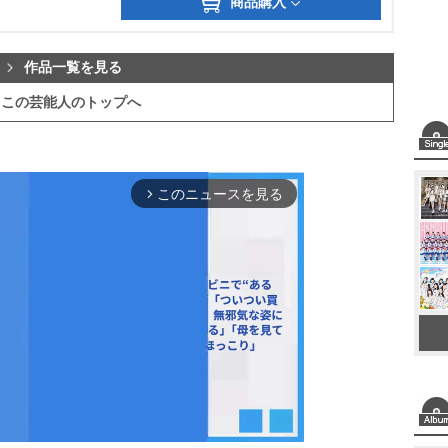
商品購入
作品一覧を見る
この芸能人のトップへ
このニュースを見る
arrow_forward_ios