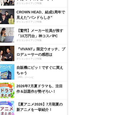
オリコンタイアップ特集
CROWN HEAD、結成1周年で
見えた”バンドらしさ”
オリコンタイアップ特集
【驚愕】メーカー社員が推す
「10万円台」神コスパPC
オリコンタイアップ特集
『VIVANT』限定ウオッチ、プ
ロデューサーの感想は
オリコンタイアップ特集
自販機にピッ！ですぐに買え
ちゃう
（PR）ジハンピ
2026年7月夏ドラマも、注目
作＆話題作が勢ぞろい！
【夏アニメ2026】7月期夏の
新アニメを一挙紹介！