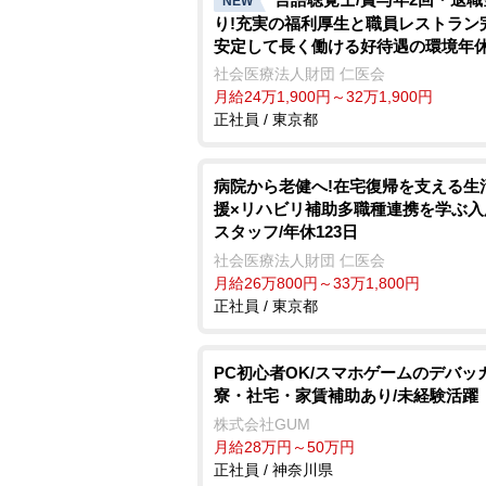
NEW
り!充実の福利厚生と職員レストラン
安定して長く働ける好待遇の環境年休
超
社会医療法人財団 仁医会
月給24万1,900円～32万1,900円
正社員 / 東京都
病院から老健へ!在宅復帰を支える生
援×リハビリ補助多職種連携を学ぶ入
スタッフ/年休123日
社会医療法人財団 仁医会
月給26万800円～33万1,800円
正社員 / 東京都
PC初心者OK/スマホゲームのデバッガ
寮・社宅・家賃補助あり/未経験活躍
株式会社GUM
月給28万円～50万円
正社員 / 神奈川県