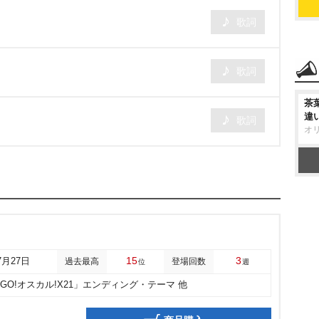
歌詞
歌詞
茶
違
歌詞
オ
15
3
7月27日
過去最高
登場回数
位
週
「GO!オスカル!X21」エンディング・テーマ 他