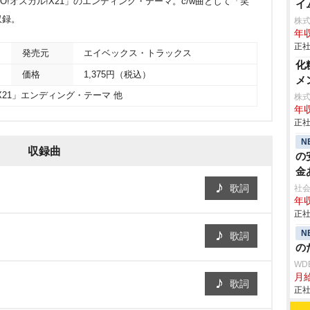
!オスカル!X21」のエンディング・テーマ。c/w曲として「笑
イ
収録。
株
年収
正社
発売元
エイベックス・トラックス
化
価格
1,375円（税込）
メ
!X21」エンディング・テーマ 他
株
年収
正社
N
収録曲
の
金
歌詞
社会
年収
正社
N
歌詞
の
WD
月給
歌詞
正社