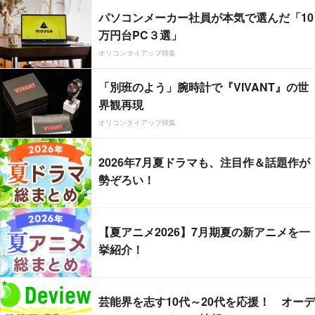
パソコンメーカー社員が本気で選んだ「10
万円台PC３選」
オリコンタイアップ特集
「別班のよう」腕時計で『VIVANT』の世
界観再現
オリコンタイアップ特集
2026年7月夏ドラマも、注目作＆話題作が
勢ぞろい！
【夏アニメ2026】7月期夏の新アニメを一
挙紹介！
芸能界を志す10代～20代を応援！ オーデ