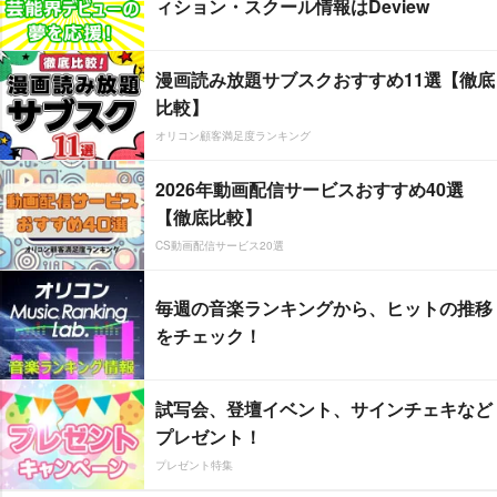
ィション・スクール情報はDeview
漫画読み放題サブスクおすすめ11選【徹底
比較】
オリコン顧客満足度ランキング
2026年動画配信サービスおすすめ40選
【徹底比較】
CS動画配信サービス20選
毎週の音楽ランキングから、ヒットの推移
をチェック！
試写会、登壇イベント、サインチェキなど
プレゼント！
プレゼント特集