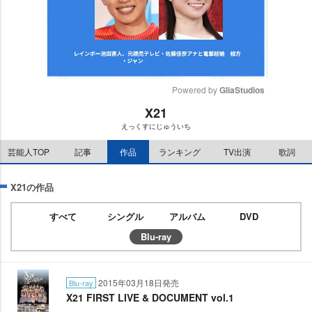
Powered by 
GliaStudios
X21
M
えっくすにじゅういち
u
t
芸能人TOP
記事
作品
ランキング
TV出演
歌詞
e
X21の作品
すべて
シングル
アルバム
DVD
Blu-ray
2015年03月18日発売
Blu-ray
X21 FIRST LIVE & DOCUMENT vol.1