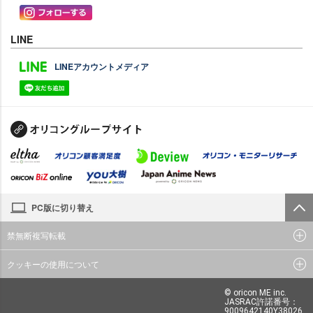
LINE
LINEアカウントメディア
PC版に切り替え
禁無断複写転載
クッキーの使用について
© oricon ME inc.
JASRAC許諾番号：
9009642140Y38026