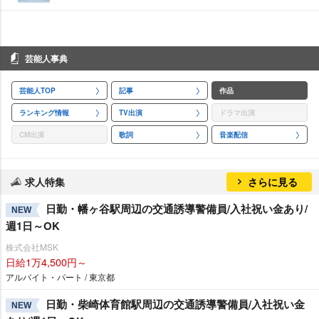
芸能人事典
芸能人TOP
記事
作品
ランキング情報
TV出演
ドラマ出演
CM出演
歌詞
音楽配信
求人特集
さらに見る
日勤・幡ヶ谷駅周辺の交通誘導警備員/入社祝い金あり/
NEW
週1日～OK
株式会社MSK
日給1万4,500円～
アルバイト・パート / 東京都
日勤・柴崎体育館駅周辺の交通誘導警備員/入社祝い金
NEW