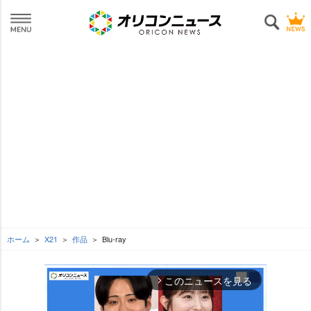
ホーム
X21
作品
Blu-ray
このニュースを見る
arrow_forward_ios