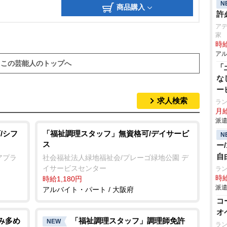
N
商品購入
許
アデ
家
時給
アル
この芸能人のトップへ
「
な
ー
求人検索
ラ
月給
派遣
/シフ
「福祉調理スタッフ」無資格可/デイサービ
N
ス
ー
自
アプラ
社会福祉法人緑地福祉会/プレーゴ緑地公園 デ
イサービスセンター
ラ
時給
時給1,180円
派遣
アルバイト・パート / 大阪府
コ
オ
休み多め
「福祉調理スタッフ」調理師免許
NEW
ラ