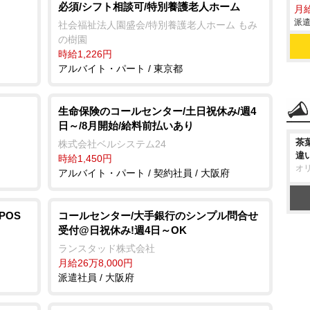
必須/シフト相談可/特別養護老人ホーム
月給
派遣
社会福祉法人園盛会/特別養護老人ホーム もみ
の樹園
時給1,226円
アルバイト・パート / 東京都
生命保険のコールセンター/土日祝休み/週4
日～/8月開始/給料前払いあり
茶
株式会社ベルシステム24
違
時給1,450円
オ
アルバイト・パート / 契約社員 / 大阪府
POS
コールセンター/大手銀行のシンプル問合せ
受付@日祝休み!週4日～OK
ランスタッド株式会社
月給26万8,000円
派遣社員 / 大阪府