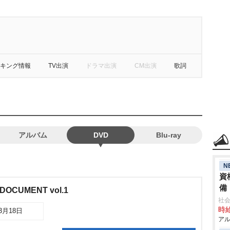
キング情報
TV出演
ドラマ出演
CM出演
歌詞
アルバム
DVD
Blu-ray
N
資
備
& DOCUMENT vol.1
社会
時給
03月18日
アル