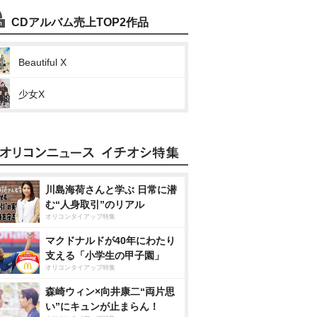
CDアルバム売上TOP2作品
Beautiful X
少女X
川島海荷さんと学ぶ 日常に潜
む“人身取引”のリアル
オリコンタイアップ特集
マクドナルドが40年にわたり
支える「小学生の甲子園」
オリコンタイアップ特集
森崎ウィン×向井康二“両片思
い”にキュンが止まらん！