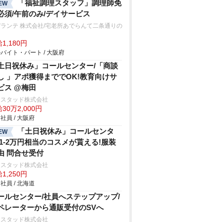
「福祉調理スタッフ」調理師免
EW
必須/午前のみ/デイサービス
ランテ 株式会社/宅老所あでらんて二条通りの
1,180円
バイト・パート / 大阪府
土日祝休み」コールセンター/「商談
し 」アポ獲得まででOK!教育向けサ
ビス @梅田
ンスタッド株式会社
30万2,000円
社員 / 大阪府
「土日祝休み」コールセンタ
EW
/1-2万円相当のコスメが貰える!服装
由 問合せ受付
ンスタッド株式会社
1,250円
社員 / 北海道
ールセンター/社員へステップアップ/
ペレーターから通販受付のSVへ
ンスタッド株式会社