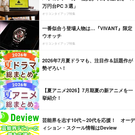
万円台PC３選」
オリコンタイアップ特集
一番似合う登場人物は…『VIVANT』限定
ウオッチ
オリコンタイアップ特集
2026年7月夏ドラマも、注目作＆話題作が
勢ぞろい！
【夏アニメ2026】7月期夏の新アニメを一
挙紹介！
芸能界を志す10代～20代を応援！ オーデ
ィション・スクール情報はDeview