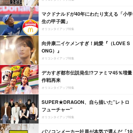
マクドナルドが40年にわたり支える「小学
生の甲子園」
オリコンタイアップ特集
向井康二イケメンすぎ！純愛『（LOVE S
ONG）』
オリコンタイアップ特集
デカすぎ都市伝説発生!?ファミマ45％増量
作戦再来
オリコンタイアップ特集
SUPER★DRAGON、自ら描いた”レトロ
フューチャー”
オリコンタイアップ特集
パソコンメーカー社員が本気で選んだ「10