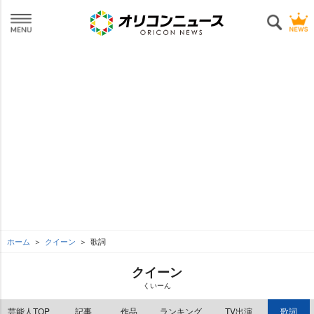
ホーム
クイーン
歌詞
クイーン
くいーん
芸能人TOP
記事
作品
ランキング
TV出演
歌詞