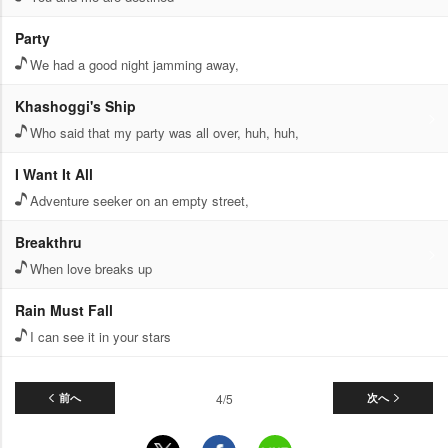
Party
We had a good night jamming away,
Khashoggi's Ship
Who said that my party was all over, huh, huh,
I Want It All
Adventure seeker on an empty street,
Breakthru
When love breaks up
Rain Must Fall
I can see it in your stars
前へ
4/5
次へ