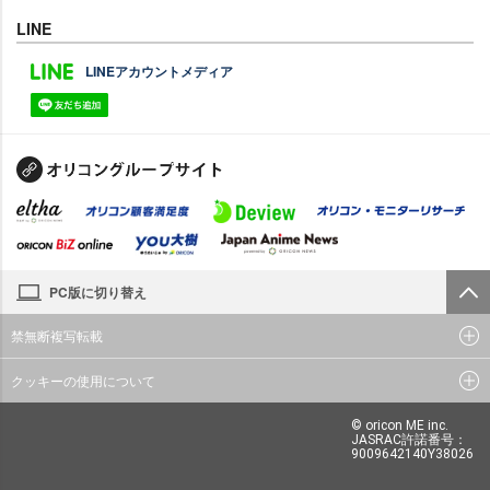
LINE
LINEアカウントメディア
PC版に切り替え
禁無断複写転載
クッキーの使用について
© oricon ME inc.
JASRAC許諾番号：
9009642140Y38026