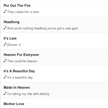
Put Out The Fire
They called him a hero
Headlong
And you're rushing headlong you've got a new goal
It's Late
[Scene 1]
Heaven For Everyone
This could be heaven
It's A Beautiful Day
It's a beautiful day
Made In Heaven
I'm taking my ride with destiny
Mother Love