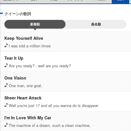
クイーンの歌詞
新着順
曲名順
Keep Yourself Alive
I was told a million times
Tear It Up
Are you ready? - well are you ready?
One Vision
One man, one goal,
Sheer Heart Attack
Well you're just 17 and all you wanna do is disappear
I'm In Love With My Car
The machine of a dream, such a clean machine,