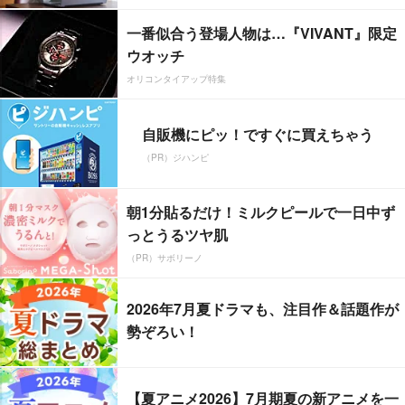
一番似合う登場人物は…『VIVANT』限定
ウオッチ
オリコンタイアップ特集
自販機にピッ！ですぐに買えちゃう
（PR）ジハンピ
朝1分貼るだけ！ミルクピールで一日中ず
っとうるツヤ肌
（PR）サボリーノ
2026年7月夏ドラマも、注目作＆話題作が
勢ぞろい！
【夏アニメ2026】7月期夏の新アニメを一