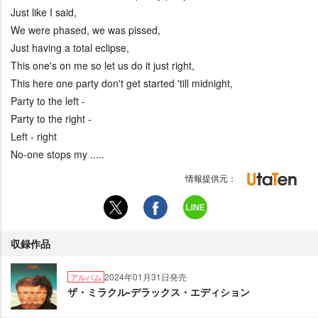
Just like I said,
We were phased, we was pissed,
Just having a total eclipse,
This one's on me so let us do it just right,
This here one party don't get started 'till midnight,
Party to the left -
Party to the right -
Left - right
No-one stops my .....
情報提供元：
収録作品
2024年01月31日発売
アルバム
ザ・ミラクル-デラックス・エディション