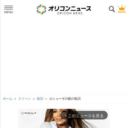
ホーム
クイーン
歌詞
カショーギの船の歌詞
このニュースを見る
arrow_forward_ios