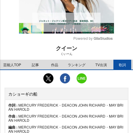
Powered by 
GliaStudios
クイーン
M
くいーん
u
t
芸能人TOP
記事
作品
ランキング
TV出演
歌詞
e
カショーギの船
作詞 :
MERCURY FREDERICK・DEACON JOHN RICHARD・MAY BRI
AN HAROLD
作曲 :
MERCURY FREDERICK・DEACON JOHN RICHARD・MAY BRI
AN HAROLD
編曲 :
MERCURY FREDERICK・DEACON JOHN RICHARD・MAY BRI
AN HAROLD