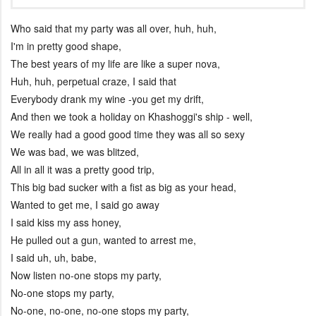
Who said that my party was all over, huh, huh,
I'm in pretty good shape,
The best years of my life are like a super nova,
Huh, huh, perpetual craze, I said that
Everybody drank my wine -you get my drift,
And then we took a holiday on Khashoggi's ship - well,
We really had a good good time they was all so sexy
We was bad, we was blitzed,
All in all it was a pretty good trip,
This big bad sucker with a fist as big as your head,
Wanted to get me, I said go away
I said kiss my ass honey,
He pulled out a gun, wanted to arrest me,
I said uh, uh, babe,
Now listen no-one stops my party,
No-one stops my party,
No-one, no-one, no-one stops my party,