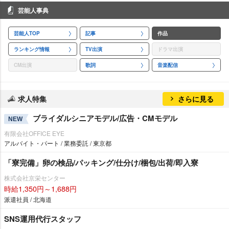
芸能人事典
芸能人TOP
記事
作品
ランキング情報
TV出演
ドラマ出演
CM出演
歌詞
音楽配信
求人特集
さらに見る
ブライダルシニアモデル/広告・CMモデル
NEW
有限会社OFFICE EYE
アルバイト・パート / 業務委託 / 東京都
「寮完備」卵の検品/パッキング/仕分け/梱包/出荷/即入寮
株式会社京栄センター
時給1,350円～1,688円
派遣社員 / 北海道
SNS運用代行スタッフ