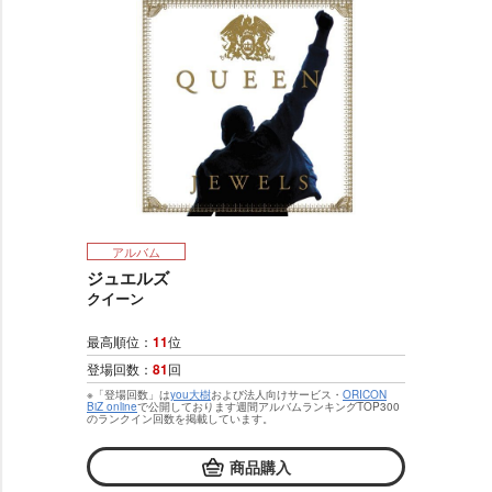
アルバム
ジュエルズ
クイーン
最高順位：
11
位
登場回数：
81
回
※「登場回数」は
you大樹
および法人向けサービス・
ORICON
BiZ online
で公開しております週間アルバムランキングTOP300
のランクイン回数を掲載しています。
商品購入