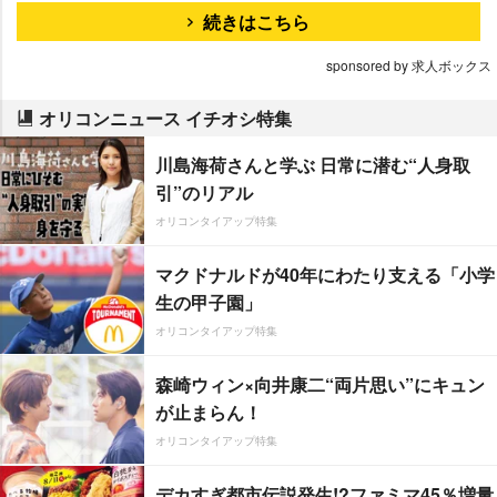
続きはこちら
sponsored by 求人ボックス
オリコンニュース イチオシ特集
川島海荷さんと学ぶ 日常に潜む“人身取
引”のリアル
オリコンタイアップ特集
マクドナルドが40年にわたり支える「小学
生の甲子園」
オリコンタイアップ特集
森崎ウィン×向井康二“両片思い”にキュン
が止まらん！
オリコンタイアップ特集
デカすぎ都市伝説発生!?ファミマ45％増量