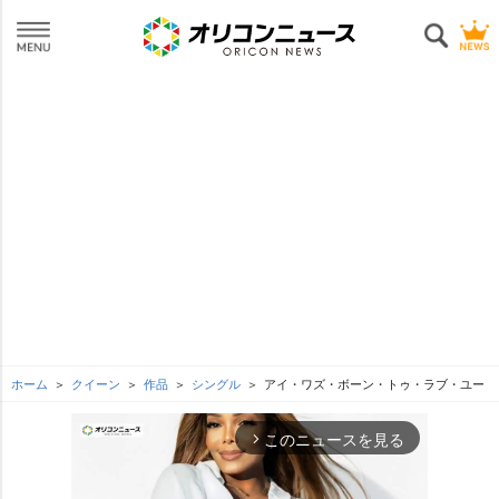
ホーム
クイーン
作品
シングル
アイ・ワズ・ボーン・トゥ・ラブ・ユー
このニュースを見る
arrow_forward_ios