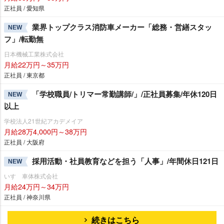
正社員 / 愛知県
業界トップクラス消防車メーカー「総務・営繕スタッ
NEW
フ」/転勤無
日本機械工業株式会社
月給22万円～35万円
正社員 / 東京都
「学校職員/トリマー常勤講師/」/正社員募集/年休120日
NEW
以上
学校法人21世紀アカデメイア
月給28万4,000円～38万円
正社員 / 大阪府
採用活動・社員教育などを担う「人事」/年間休日121日
NEW
いすゞ車体株式会社
月給24万円～34万円
正社員 / 神奈川県
続きはこちら