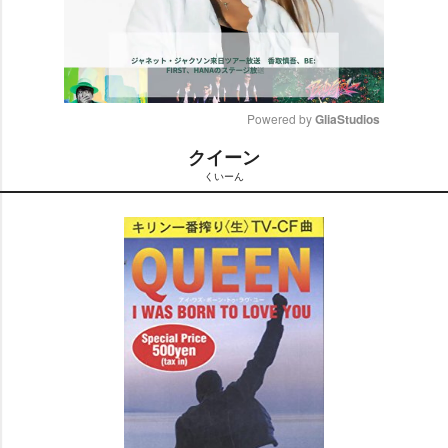
Powered by 
GliaStudios
クイーン
M
くいーん
u
t
e