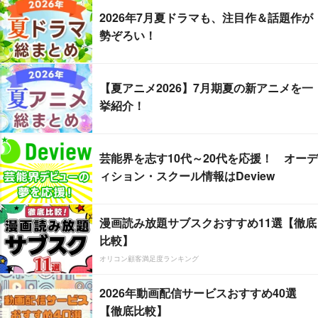
2026年7月夏ドラマも、注目作＆話題作が
勢ぞろい！
【夏アニメ2026】7月期夏の新アニメを一
挙紹介！
芸能界を志す10代～20代を応援！ オーデ
ィション・スクール情報はDeview
漫画読み放題サブスクおすすめ11選【徹底
比較】
オリコン顧客満足度ランキング
2026年動画配信サービスおすすめ40選
【徹底比較】