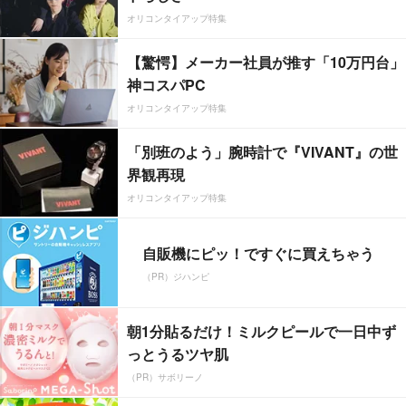
オリコンタイアップ特集
【驚愕】メーカー社員が推す「10万円台」
神コスパPC
オリコンタイアップ特集
「別班のよう」腕時計で『VIVANT』の世
界観再現
オリコンタイアップ特集
自販機にピッ！ですぐに買えちゃう
（PR）ジハンピ
朝1分貼るだけ！ミルクピールで一日中ず
っとうるツヤ肌
（PR）サボリーノ