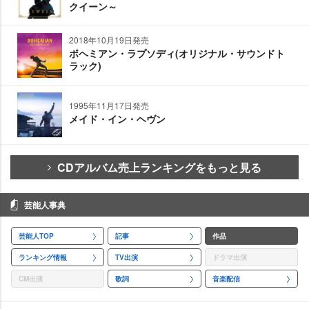
クイーン～
2018年10月19日発売
ボヘミアン・ラプソディ(オリジナル・サウンドト
ラック)
1995年11月17日発売
メイド・イン・ヘヴン
CDアルバム売上ランキングをもっと見る
芸能人事典
芸能人TOP
記事
作品
ランキング情報
TV出演
ドラマ出演
CM出演
歌詞
音楽配信