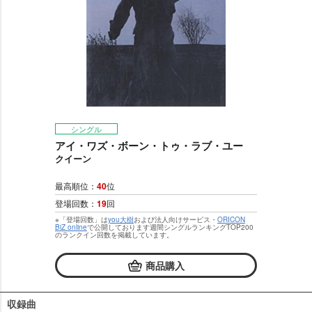
シングル
アイ・ワズ・ボーン・トゥ・ラブ・ユー
クイーン
最高順位：
40
位
登場回数：
19
回
※「登場回数」は
you大樹
および法人向けサービス・
ORICON
BiZ online
で公開しております週間シングルランキングTOP200
のランクイン回数を掲載しています。
商品購入
収録曲