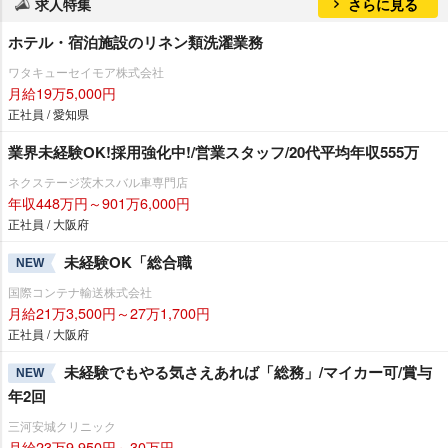
求人特集
さらに見る
ホテル・宿泊施設のリネン類洗濯業務
ワタキューセイモア株式会社
月給19万5,000円
正社員 / 愛知県
業界未経験OK!採用強化中!/営業スタッフ/20代平均年収555万
ネクステージ茨木スバル車専門店
年収448万円～901万6,000円
正社員 / 大阪府
未経験OK「総合職
NEW
国際コンテナ輸送株式会社
月給21万3,500円～27万1,700円
正社員 / 大阪府
未経験でもやる気さえあれば「総務」/マイカー可/賞与
NEW
年2回
三河安城クリニック
月給23万9,950円～30万円