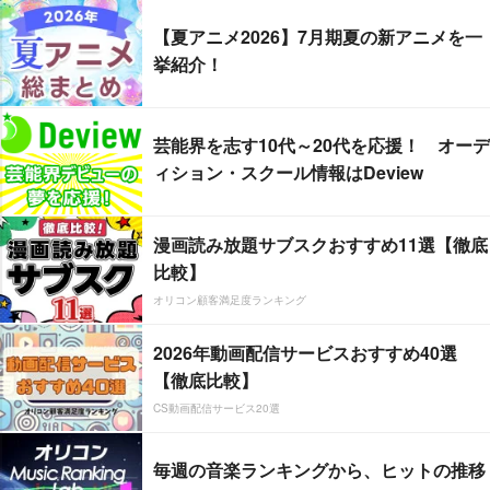
【夏アニメ2026】7月期夏の新アニメを一
挙紹介！
芸能界を志す10代～20代を応援！ オーデ
ィション・スクール情報はDeview
漫画読み放題サブスクおすすめ11選【徹底
比較】
オリコン顧客満足度ランキング
2026年動画配信サービスおすすめ40選
【徹底比較】
CS動画配信サービス20選
毎週の音楽ランキングから、ヒットの推移