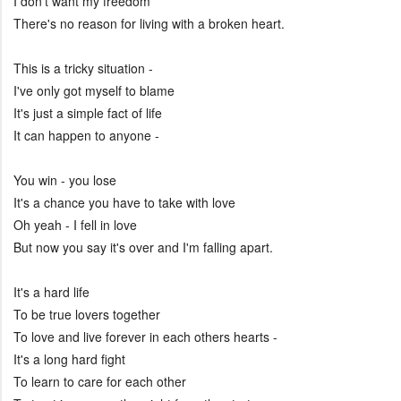
I don't want my freedom
There's no reason for living with a broken heart.
This is a tricky situation -
I've only got myself to blame
It's just a simple fact of life
It can happen to anyone -
You win - you lose
It's a chance you have to take with love
Oh yeah - I fell in love
But now you say it's over and I'm falling apart.
It's a hard life
To be true lovers together
To love and live forever in each others hearts -
It's a long hard fight
To learn to care for each other