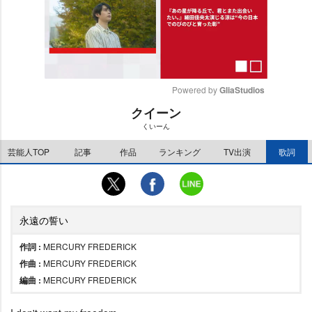
Powered by 
GliaStudios
クイーン
M
くいーん
u
t
芸能人TOP
記事
作品
ランキング
TV出演
歌詞
e
永遠の誓い
作詞 :
MERCURY FREDERICK
作曲 :
MERCURY FREDERICK
編曲 :
MERCURY FREDERICK