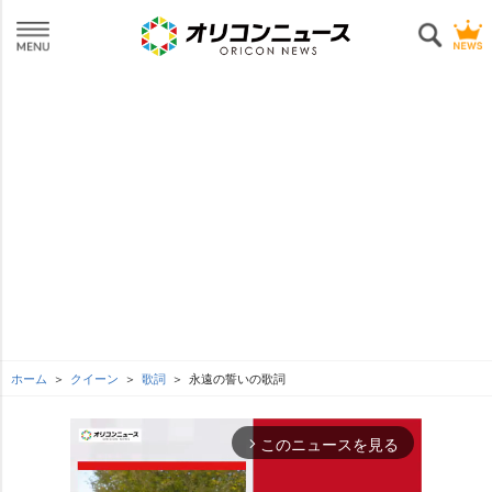
ホーム
クイーン
歌詞
永遠の誓いの歌詞
このニュースを見る
arrow_forward_ios