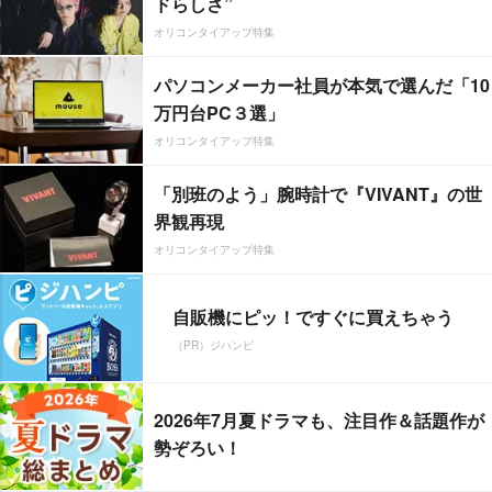
ドらしさ”
オリコンタイアップ特集
パソコンメーカー社員が本気で選んだ「10
万円台PC３選」
オリコンタイアップ特集
「別班のよう」腕時計で『VIVANT』の世
界観再現
オリコンタイアップ特集
自販機にピッ！ですぐに買えちゃう
（PR）ジハンピ
2026年7月夏ドラマも、注目作＆話題作が
勢ぞろい！