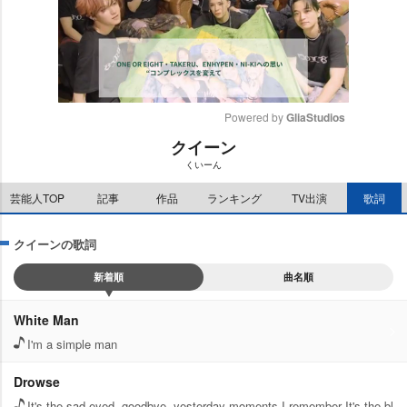
Powered by 
GliaStudios
クイーン
M
くいーん
u
t
芸能人TOP
記事
作品
ランキング
TV出演
歌詞
e
クイーンの歌詞
新着順
曲名順
White Man
I'm a simple man
Drowse
It's the sad-eyed, goodbye, yesterday moments I remember It's the bl