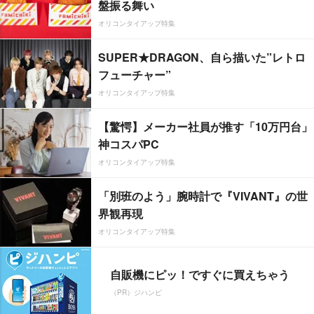
盤振る舞い
オリコンタイアップ特集
SUPER★DRAGON、自ら描いた”レトロ
フューチャー”
オリコンタイアップ特集
【驚愕】メーカー社員が推す「10万円台」
神コスパPC
オリコンタイアップ特集
「別班のよう」腕時計で『VIVANT』の世
界観再現
オリコンタイアップ特集
自販機にピッ！ですぐに買えちゃう
（PR）ジハンピ