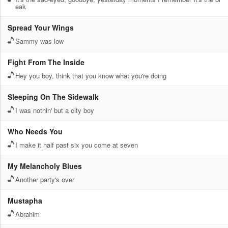
eak
Spread Your Wings
Sammy was low
Fight From The Inside
Hey you boy, think that you know what you're doing
Sleeping On The Sidewalk
I was nothin' but a city boy
Who Needs You
I make it half past six you come at seven
My Melancholy Blues
Another party's over
Mustapha
Abrahim