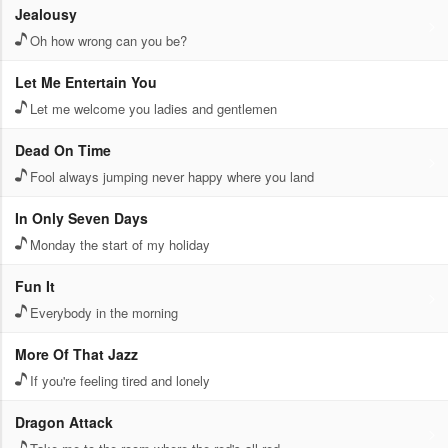
Jealousy
Oh how wrong can you be?
Let Me Entertain You
Let me welcome you ladies and gentlemen
Dead On Time
Fool always jumping never happy where you land
In Only Seven Days
Monday the start of my holiday
Fun It
Everybody in the morning
More Of That Jazz
If you're feeling tired and lonely
Dragon Attack