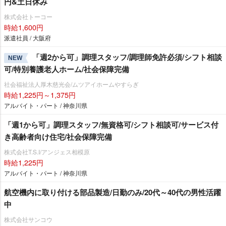
円&土日休み
株式会社トーコー
時給1,600円
派遣社員 / 大阪府
「週2から可」調理スタッフ/調理師免許必須/シフト相談
NEW
可/特別養護老人ホーム/社会保障完備
社会福祉法人厚木慈光会/ムツアイホームやすらぎ
時給1,225円～1,375円
アルバイト・パート / 神奈川県
「週1から可」調理スタッフ/無資格可/シフト相談可/サービス付
き高齢者向け住宅/社会保障完備
株式会社T.S.I/アンジェス相模原
時給1,225円
アルバイト・パート / 神奈川県
航空機内に取り付ける部品製造/日勤のみ/20代～40代の男性活躍
中
株式会社サンコウ