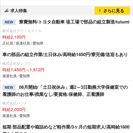
求人特集
さらに見る
寮費無料/トヨタ自動車 堤工場で部品の組立製造/tutumi
NEW
株式会社テクノスマイル
時給2,100円
正社員 / 派遣社員 / 愛知県
車の部品の組立作業/土日休み/高時給1450円/寮完備/送迎もあり
株式会社サンコウ
時給1,450円～1,812円
派遣社員 / 愛知県
08月開始/「土日祝休み」週2～3日勤務大学保健室での
NEW
看護師のお仕事/残業なし/要資格:保健師、正看護師
株式会社パソナ
時給2,000円
派遣社員 / 愛知県
短期 部品配置や箱詰めなど軽作業/3ヶ月の短期求人!高時給1600