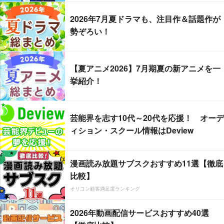
2026年7月夏ドラマも、注目作＆話題作が
勢ぞろい！
【夏アニメ2026】7月期夏の新アニメを一
挙紹介！
芸能界を志す10代～20代を応援！ オーデ
ィション・スクール情報はDeview
漫画読み放題サブスクおすすめ11選【徹底
比較】
オリコン顧客満足度ランキング
2026年動画配信サービスおすすめ40選