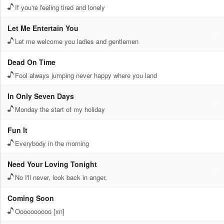
If you're feeling tired and lonely
Let Me Entertain You
Let me welcome you ladies and gentlemen
Dead On Time
Fool always jumping never happy where you land
In Only Seven Days
Monday the start of my holiday
Fun It
Everybody in the morning
Need Your Loving Tonight
No I'll never, look back in anger,
Coming Soon
Oooooooooo [xn]