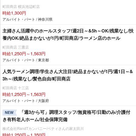
町田商店 横浜池辺町店
時給1,300円
アルバイト・パート / 神奈川県
主婦さん活躍中のホールスタッフ!週2日～&5h～OK/残業なし/扶
養内OK/絶品まかないが1円/町田商店/ラーメン店のホール
町田商店 三鷹店
時給1,250円～1,563円
アルバイト・パート / 東京都
人気ラーメン調理/学生さん大注目!絶品まかないが1円/週1日～&
3h～/残業なし/髪色自由/町田商店
町田商店 十三店
時給1,250円～1,563円
アルバイト・パート / 大阪府
「週3から可」調理スタッフ/無資格可/日勤のみ/介護付
NEW
き有料老人ホーム/社会保障完備
株式会社RandTカンパニー/ベティさんの家太田川
時給1,250円～1,350円