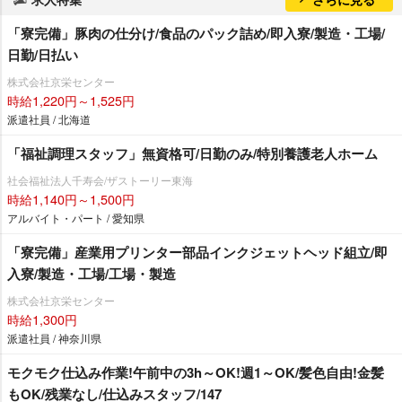
「寮完備」豚肉の仕分け/食品のパック詰め/即入寮/製造・工場/
日勤/日払い
株式会社京栄センター
時給1,220円～1,525円
派遣社員 / 北海道
「福祉調理スタッフ」無資格可/日勤のみ/特別養護老人ホーム
社会福祉法人千寿会/ザストーリー東海
時給1,140円～1,500円
アルバイト・パート / 愛知県
「寮完備」産業用プリンター部品インクジェットヘッド組立/即
入寮/製造・工場/工場・製造
株式会社京栄センター
時給1,300円
派遣社員 / 神奈川県
モクモク仕込み作業!午前中の3h～OK!週1～OK/髪色自由!金髪
もOK/残業なし/仕込みスタッフ/147