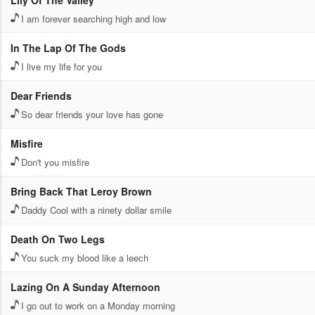
Lily Of The Valley
I am forever searching high and low
In The Lap Of The Gods
I live my life for you
Dear Friends
So dear friends your love has gone
Misfire
Don't you misfire
Bring Back That Leroy Brown
Daddy Cool with a ninety dollar smile
Death On Two Legs
You suck my blood like a leech
Lazing On A Sunday Afternoon
I go out to work on a Monday morning