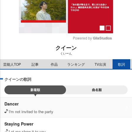
Powered by 
GliaStudios
クイーン
M
くいーん
u
t
芸能人TOP
記事
作品
ランキング
TV出演
歌詞
e
クイーンの歌詞
新着順
曲名順
Dancer
I'm not invited to the party
Staying Power
Let me show it to you