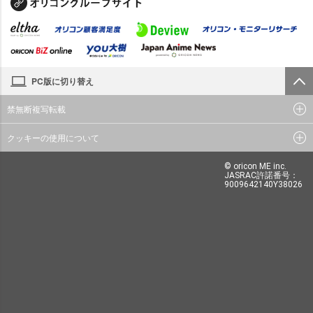
PC版に切り替え
禁無断複写転載
クッキーの使用について
© oricon ME inc.
JASRAC許諾番号：
9009642140Y38026