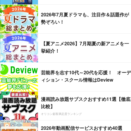
2026年7月夏ドラマも、注目作＆話題作が
勢ぞろい！
【夏アニメ2026】7月期夏の新アニメを一
挙紹介！
芸能界を志す10代～20代を応援！ オーデ
ィション・スクール情報はDeview
漫画読み放題サブスクおすすめ11選【徹底
比較】
オリコン顧客満足度ランキング
2026年動画配信サービスおすすめ40選