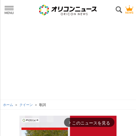
ホーム
クイーン
歌詞
このニュースを見る
arrow_forward_ios