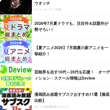
ウオッチ
オリコンタイアップ特集
2026年7月夏ドラマも、注目作＆話題作が
勢ぞろい！
【夏アニメ2026】7月期夏の新アニメを一
挙紹介！
芸能界を志す10代～20代を応援！ オーデ
ィション・スクール情報はDeview
漫画読み放題サブスクおすすめ11選【徹底
比較】
オリコン顧客満足度ランキング