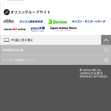
PC版に切り替え
禁無断複写転載
クッキーの使用について
© oricon ME inc.
JASRAC許諾番号：
9009642140Y38026