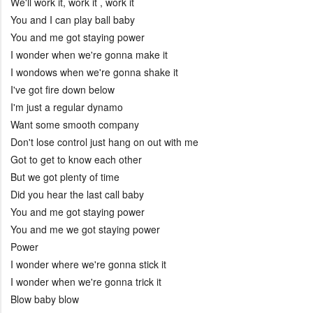
We'll work it, work it , work it
You and I can play ball baby
You and me got staying power
I wonder when we're gonna make it
I wondows when we're gonna shake it
I've got fire down below
I'm just a regular dynamo
Want some smooth company
Don't lose control just hang on out with me
Got to get to know each other
But we got plenty of time
Did you hear the last call baby
You and me got staying power
You and me we got staying power
Power
I wonder where we're gonna stick it
I wonder when we're gonna trick it
Blow baby blow