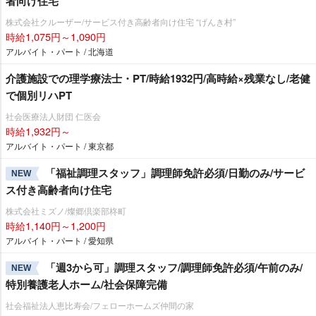
者向け住宅
株式会社クルーザー/サービス付き高齢者向け住宅 “げんき村”
時給1,075円～1,090円
アルバイト・パート / 北海道
介護施設での理学療法士・PT/時給1932円/高時給×残業なし/老健
で個別リハPT
社会医療法人財団 仁医会
時給1,932円～
アルバイト・パート / 東京都
「福祉調理スタッフ」調理師免許必須/日勤のみ/サービ
NEW
ス付き高齢者向け住宅
株式会社ミズノ/燦郷倶楽部柊町
時給1,140円～1,200円
アルバイト・パート / 愛知県
「週3から可」調理スタッフ/調理師免許必須/午前のみ/
NEW
特別養護老人ホーム/社会保障完備
社会福祉法人恵比寿会/フェローホームズ仲間の家