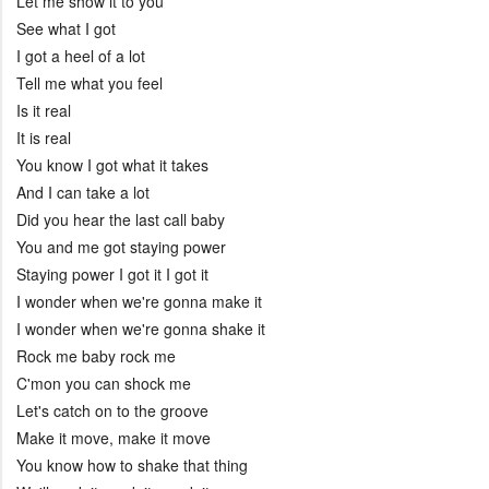
Let me show it to you
See what I got
I got a heel of a lot
Tell me what you feel
Is it real
It is real
You know I got what it takes
And I can take a lot
Did you hear the last call baby
You and me got staying power
Staying power I got it I got it
I wonder when we're gonna make it
I wonder when we're gonna shake it
Rock me baby rock me
C'mon you can shock me
Let's catch on to the groove
Make it move, make it move
You know how to shake that thing