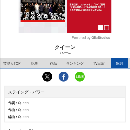
Powered by 
GliaStudios
クイーン
M
くいーん
u
t
芸能人TOP
記事
作品
ランキング
TV出演
歌詞
e
ステイング・パワー
作詞 :
Queen
作曲 :
Queen
編曲 :
Queen