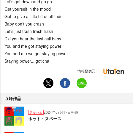
Let's get down and go go
Get yourself in the mood
Got to give a little bit of attitude
Baby don't you crash
Let's just trash trash trash
Did you hear the last call baby
You and me got staying power
You and me we got staying power
Staying power... got'cha
情報提供元：
収録作品
2024年07月17日発売
アルバム
ホット・スペース