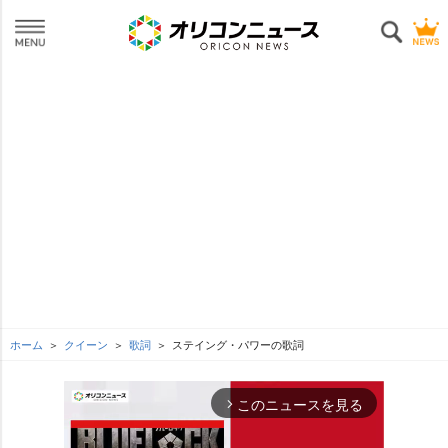
ホーム
クイーン
歌詞
ステイング・パワーの歌詞
このニュースを見る
arrow_forward_ios