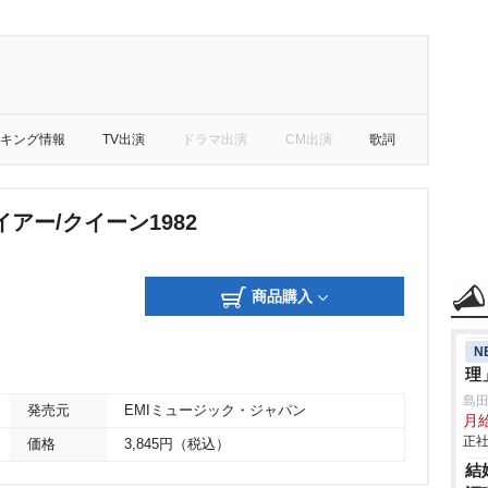
キング情報
TV出演
ドラマ出演
CM出演
歌詞
アー/クイーン1982
商品購入
N
理
島
発売元
EMIミュージック・ジャパン
月
正社
価格
3,845円（税込）
結