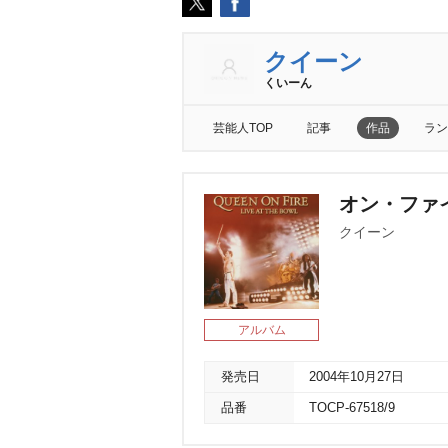
クイーン
くいーん
芸能人TOP
記事
作品
ラン
オン・ファイ
クイーン
アルバム
発売日
2004年10月27日
品番
TOCP-67518/9