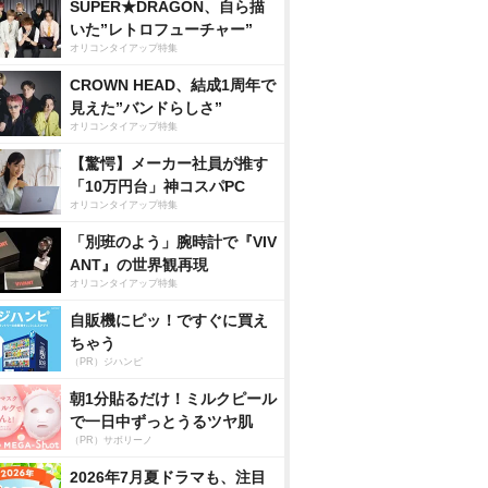
SUPER★DRAGON、自ら描
いた”レトロフューチャー”
オリコンタイアップ特集
CROWN HEAD、結成1周年で
見えた”バンドらしさ”
オリコンタイアップ特集
【驚愕】メーカー社員が推す
「10万円台」神コスパPC
オリコンタイアップ特集
「別班のよう」腕時計で『VIV
ANT』の世界観再現
オリコンタイアップ特集
自販機にピッ！ですぐに買え
ちゃう
（PR）ジハンピ
朝1分貼るだけ！ミルクピール
で一日中ずっとうるツヤ肌
（PR）サボリーノ
2026年7月夏ドラマも、注目