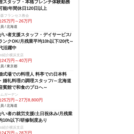
理スタッフ・本格フレンチ体験勤務
可能/年間休日120日以上
の森フランセス教会
給25万円～26万円
員 / 北海道
がい者支援スタッフ・デイサービス/
ランクOK/月残業平均10h以下/20代～
0代活躍中
trio紹介横浜支店
給24万円～40万円
員 / 東京都
婚式場での料理人 料亭での日本料
・婚礼料理の調理スタッフ/～北海道
迎賓館で和食のプロへ～
ルムガーデン
25万円～27万8,800円
員 / 北海道
がい者の就労支援/土日祝休み/月残業
均10h以下/研修制度あり
trio紹介横浜支店
給24万円～28万円