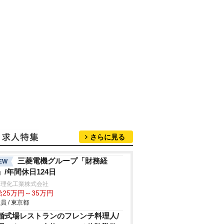
さらに見る
三菱電機グループ「財務経
EW
」/年間休日124日
田理化工業株式会社
給25万円～35万円
員 / 東京都
婚式場レストランのフレンチ料理人/