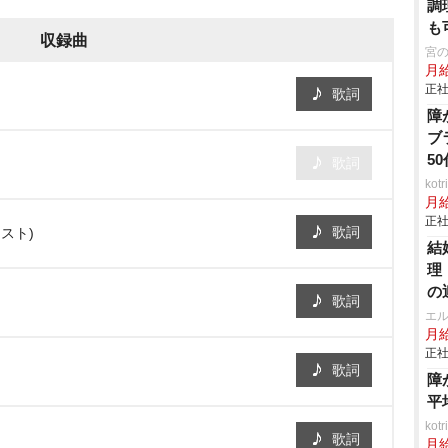
調
も
収録曲
宮
月
正社
歌詞
障
ブ
5
歌詞
ko
月
正社
歌詞
スト)
結
理
の
歌詞
エ
月給
正社
歌詞
障
平
ko
歌詞
月