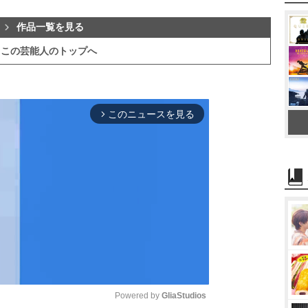
作品一覧を見る
この芸能人のトップへ
このニュースを見る
arrow_forward_ios
Powered by 
GliaStudios