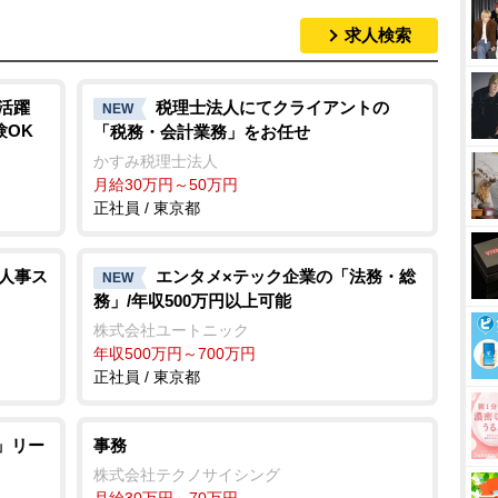
求人検索
M
u
t
活躍
税理士法人にてクライアントの
NEW
験OK
「税務・会計業務」をお任せ
e
かすみ税理士法人
月給30万円～50万円
正社員 / 東京都
「人事ス
エンタメ×テック企業の「法務・総
NEW
務」/年収500万円以上可能
株式会社ユートニック
年収500万円～700万円
正社員 / 東京都
職」リー
事務
株式会社テクノサイシング
月給30万円～70万円