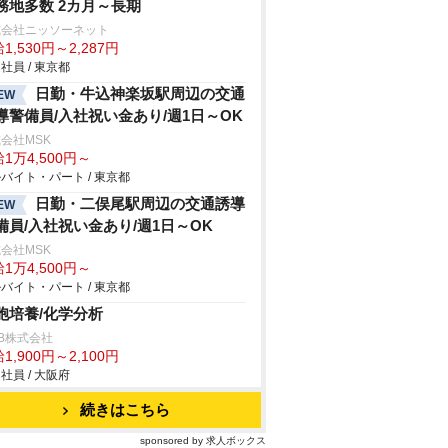
務地多数 2カ月～長期
式会社ニッソーネット
1,530円～2,287円
社員 / 東京都
日勤・牛込神楽坂駅周辺の交通
EW
導警備員/入社祝い金あり/週1日～OK
会社MSK
1万4,500円～
バイト・パート / 東京都
日勤・二俣尾駅周辺の交通誘導
EW
備員/入社祝い金あり/週1日～OK
会社MSK
1万4,500円～
バイト・パート / 東京都
胞培養/化学分析
B株式会社
1,900円～2,100円
社員 / 大阪府
続きはこちら
sponsored by 求人ボックス