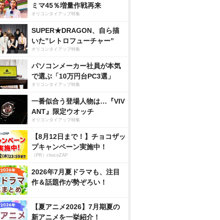
ミマ45％増量作戦再来
オリコンタイアップ特集
SUPER★DRAGON、自ら描
いた”レトロフューチャー”
オリコンタイアップ特集
パソコンメーカー社員が本気
で選ぶ「10万円台PC3選」
オリコンタイアップ特集
一番似合う登場人物は…『VIV
ANT』限定ウオッチ
オリコンタイアップ特集
【8月12日まで！】チョコザッ
プキャンペーン実施中！
（PR）chocoZAP
2026年7月夏ドラマも、注目
作＆話題作が勢ぞろい！
【夏アニメ2026】7月期夏の
新アニメを一挙紹介！