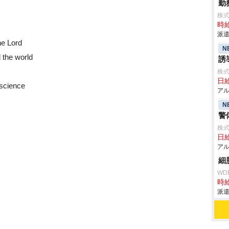
勤
株
時給
派遣
he Lord
N
 the world
誘
株式
日給
nscience
アル
N
警
株式
日給
アル
細
WD
時給
派遣