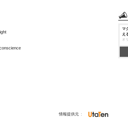
マ
ight
え
オ
r conscience
情報提供元