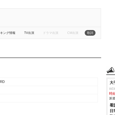
キング情報
TV出演
ドラマ出演
CM出演
歌詞
ARD
大
WD
時給
派遣
看
日