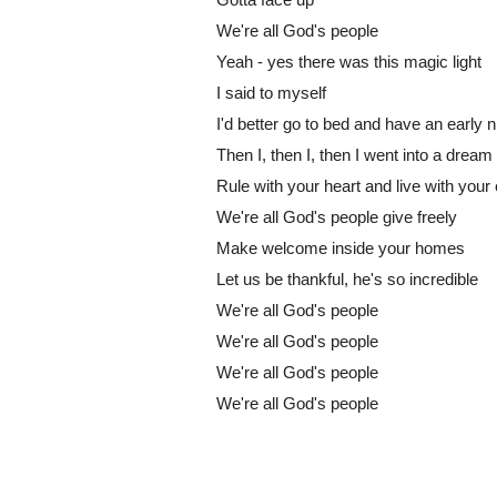
We're all God's people
Yeah - yes there was this magic light
I said to myself
I'd better go to bed and have an early n
Then I, then I, then I went into a dream
Rule with your heart and live with you
We're all God's people give freely
Make welcome inside your homes
Let us be thankful, he's so incredible
We're all God's people
We're all God's people
We're all God's people
We're all God's people