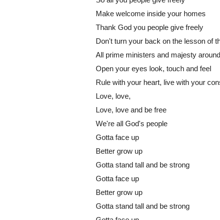
Make welcome inside your homes
Thank God you people give freely
Don't turn your back on the lesson of t
All prime ministers and majesty around
Open your eyes look, touch and feel
Rule with your heart, live with your co
Love, love,
Love, love and be free
We're all God's people
Gotta face up
Better grow up
Gotta stand tall and be strong
Gotta face up
Better grow up
Gotta stand tall and be strong
Gotta face up