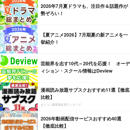
2026年7月夏ドラマも、注目作＆話題作が
勢ぞろい！
【夏アニメ2026】7月期夏の新アニメを一
挙紹介！
芸能界を志す10代～20代を応援！ オーデ
ィション・スクール情報はDeview
漫画読み放題サブスクおすすめ11選【徹底
比較】
オリコン顧客満足度ランキング
2026年動画配信サービスおすすめ40選
【徹底比較】