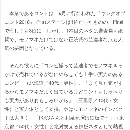
本業であるコントは、9月に行なわれた『キングオブ
コント2018』で1stステージは1位だったものの、Final
で悔しくも3位に。しかし、1本目のネタは審査員も絶
賛で、モノマネだけではない正統派の芸達者な点も人
気の要因となっている。
そんな彼らに「コンビ揃って芸達者でモノマネきっ
かけで売れているがなにやらせても上手い実力のある
コンビ」（北海道／40代・男性）、「よく見た気がす
るからモノマネだよく出ているけどコントもしゃべり
も実力がありおもしろいから」（三重県／10代・女
性）と実力派として支持。やはりモノマネのインパク
トは大きく、「IKKOさんと和泉元彌は鉄板です」（東
京都／50代・女性）と絶対笑える鉄板ネタとして熱視