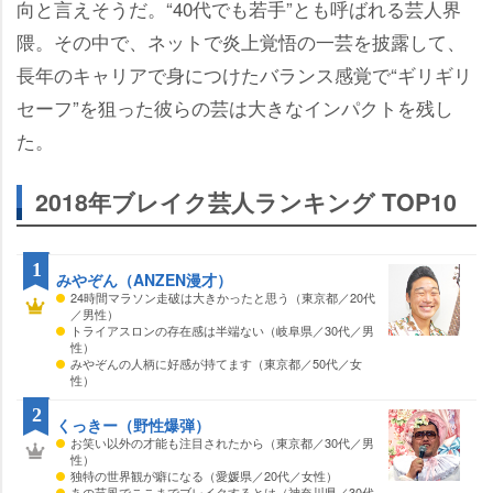
向と言えそうだ。“40代でも若手”とも呼ばれる芸人界
隈。その中で、ネットで炎上覚悟の一芸を披露して、
長年のキャリアで身につけたバランス感覚で“ギリギリ
セーフ”を狙った彼らの芸は大きなインパクトを残し
た。
2018年ブレイク芸人ランキング TOP10
1
みやぞん（ANZEN漫才）
24時間マラソン走破は大きかったと思う（東京都／20代
／男性）
トライアスロンの存在感は半端ない（岐阜県／30代／男
性）
みやぞんの人柄に好感が持てます（東京都／50代／女
性）
2
くっきー（野性爆弾）
お笑い以外の才能も注目されたから（東京都／30代／男
性）
独特の世界観が癖になる（愛媛県／20代／女性）
あの芸風でここまでブレイクするとは（神奈川県／30代