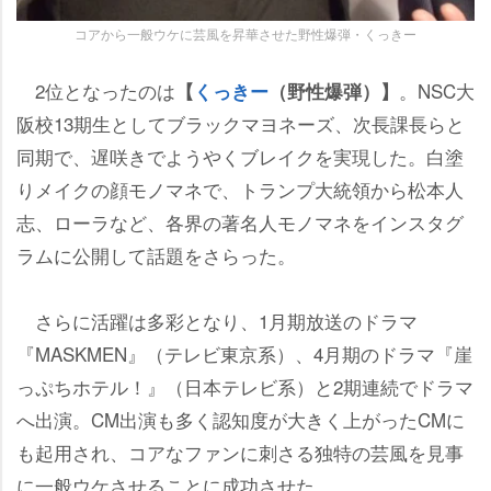
コアから一般ウケに芸風を昇華させた野性爆弾・くっきー
2位となったのは
。NSC大
【
くっきー
（野性爆弾）】
阪校13期生としてブラックマヨネーズ、次長課長らと
同期で、遅咲きでようやくブレイクを実現した。白塗
りメイクの顔モノマネで、トランプ大統領から松本人
志、ローラなど、各界の著名人モノマネをインスタグ
ラムに公開して話題をさらった。
さらに活躍は多彩となり、1月期放送のドラマ
『MASKMEN』（テレビ東京系）、4月期のドラマ『崖
っぷちホテル！』（日本テレビ系）と2期連続でドラマ
へ出演。CM出演も多く認知度が大きく上がったCMに
も起用され、コアなファンに刺さる独特の芸風を見事
に一般ウケさせることに成功させた。