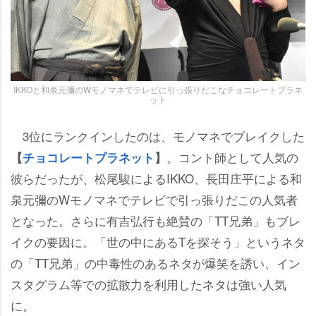
IKKOと和泉元彌のWモノマネでテレビに引っ張りだこなチョコレートプラネ
ット
3位にランクインしたのは、モノマネでブレイクした
。コント師として人気の
【
チョコレートプラネット
】
彼らだったが、松尾駿によるIKKO、長田庄平による和
泉元彌のWモノマネでテレビで引っ張りだこの人気者
となった。さらに有吉弘行も絶賛の「TT兄弟」もブレ
イクの要因に。「世の中にあるTを探そう」というネタ
の「TT兄弟」の中毒性のあるネタが爆笑を誘い、イン
スタグラム等での拡散力を利用したネタは強い人気
に。