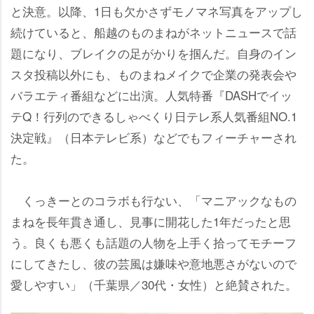
と決意。以降、1日も欠かさずモノマネ写真をアップし
続けていると、船越のものまねがネットニュースで話
題になり、ブレイクの足がかりを掴んだ。自身のイン
スタ投稿以外にも、ものまねメイクで企業の発表会
バラエティ番組などに出演。人気特番『DASHでイッ
テQ！行列のできるしゃべくり日テレ系人気番組NO.1
決定戦』（日本テレビ系）などでもフィーチャーされ
た。
くっきーとのコラボも行ない、「マニアックなもの
まねを長年貫き通し、見事に開花した1年だったと思
う。良くも悪くも話題の人物を上手く拾ってモチーフ
にしてきたし、彼の芸風は嫌味や意地悪さがないので
愛しやすい」（千葉県／30代・女性）と絶賛された。