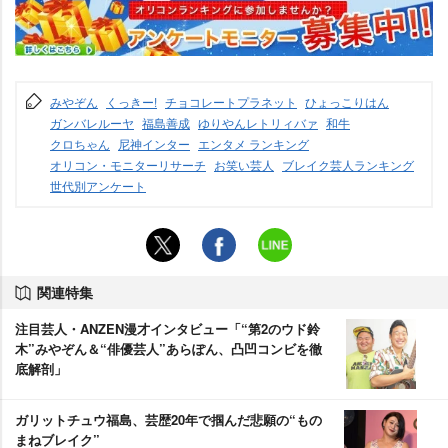
みやぞん
くっきー!
チョコレートプラネット
ひょっこりはん
ガンバレルーヤ
福島善成
ゆりやんレトリィバァ
和牛
クロちゃん
尼神インター
エンタメ ランキング
オリコン・モニターリサーチ
お笑い芸人
ブレイク芸人ランキング
世代別アンケート
関連特集
注目芸人・ANZEN漫才インタビュー「“第2のウド鈴
木”みやぞん＆“俳優芸人”あらぽん、凸凹コンビを徹
底解剖」
ガリットチュウ福島、芸歴20年で掴んだ悲願の“もの
まねブレイク”