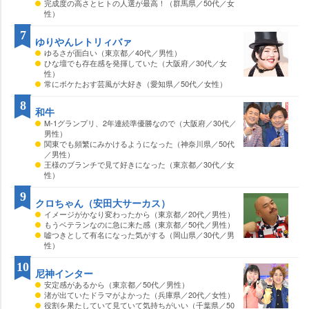
完成度の高さとヒトの人選が最高！（群馬県／50代／女
性）
7
ゆりやんレトリィバァ
ゆるさが面白い（東京都／40代／男性）
ひな壇でも存在感を発揮していた（大阪府／30代／女
性）
常にボケたおす芸風が大好き（愛知県／50代／女性）
8
和牛
M-1グランプリ、2年連続準優勝なので（大阪府／30代／
男性）
関東でも頻繁にみかけるようになった（神奈川県／50代
／男性）
王様のブランチで見て好きになった（東京都／30代／女
性）
9
クロちゃん（安田大サーカス）
イメージがかなり変わったから（東京都／20代／男性）
もうベテランなのに急に来た感（東京都／50代／男性）
嘘つきとして有名になった気がする（岡山県／30代／男
性）
10
尼神インター
安定感があるから（東京都／50代／男性）
渚が出ていたドラマがよかった（兵庫県／20代／女性）
役割を果たしていて見ていて気持ちがいい（千葉県／50