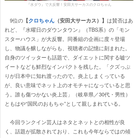
『水ダウ』で大反響！安田大サーカスのクロちゃん
9位の
は賛否はあ
【
クロちゃん
（安田大サーカス）】
れど、『水曜日のダウンタウン』（TBS系）の「モン
スターハウス」が大反響。同番組の企画に度々登場
し、物議を醸しながらも、視聴者の記憶に刻まれた。
自身のツイッターも話題で、ダイエットに関する嘘ツ
イートなども鮮烈なインパクトを残した。「クズっぷ
りが日本中に知れ渡ったので。炎上しまくっている
が、良い意味でネット上のオモチャになっていると思
う。誰も傷つかない炎上芸」（岐阜県／30代・男性）
ともはや“国民のおもちゃ”として親しまれている。
今回ランクイン芸人はネタとネットとの相性が良
く、話題が拡散されており、これも今年ならではの傾