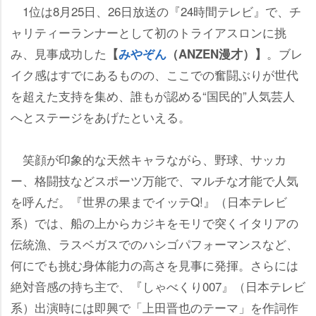
1位は8月25日、26日放送の『24時間テレビ』で、チ
ャリティーランナーとして初のトライアスロンに挑
み、見事成功した
。ブレ
【
みやぞん
（ANZEN漫才）】
イク感はすでにあるものの、ここでの奮闘ぶりが世代
を超えた支持を集め、誰もが認める“国民的”人気芸人
へとステージをあげたといえる。
笑顔が印象的な天然キャラながら、野球、サッカ
ー、格闘技などスポーツ万能で、マルチな才能で人気
を呼んだ。『世界の果までイッテQ!』（日本テレビ
系）では、船の上からカジキをモリで突くイタリアの
伝統漁、ラスベガスでのハシゴパフォーマンスなど、
何にでも挑む身体能力の高さを見事に発揮。さらには
絶対音感の持ち主で、『しゃべくり007』（日本テレビ
系）出演時には即興で「上田晋也のテーマ」を作詞作