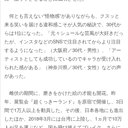
何とも言えない“怪物感”がありながらも、クスッと
来る笑いを届ける違和感こそが人気の秘訣で、30代か
らは1位になった。「元々シュールな芸風が大好きだっ
たが、インスタなどのSNSで注目されてからより注目
するようになった」（大阪府／30代・男性）、「アー
ティストとしても成功しているのでキャラが受け入れ
られた感がある」（神奈川県／30代・女性）などの声
があった。
雌伏の期間に、磨きをかけた絵の才能も開花。昨
年、展覧会『超くっきーランド』を原宿で開催し、3日
間で1万人以上を動員した。その後、日本各地にも進出
したほか、2018年3月には台湾に上陸し、1ヵ月で10万
人が足を運ぶなど、国を飛び越えてブレイク。さらに