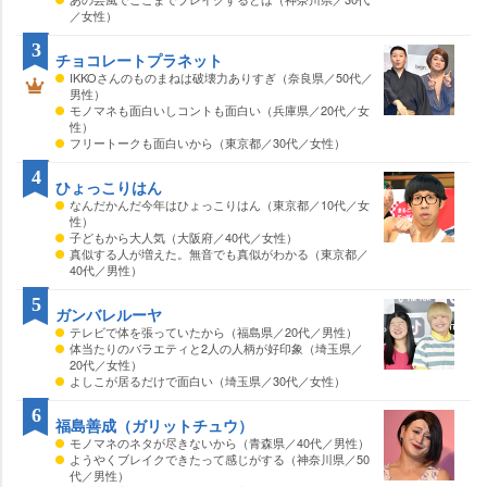
／女性）
3
チョコレートプラネット
IKKOさんのものまねは破壊力ありすぎ（奈良県／50代／
男性）
モノマネも面白いしコントも面白い（兵庫県／20代／女
性）
フリートークも面白いから（東京都／30代／女性）
4
ひょっこりはん
なんだかんだ今年はひょっこりはん（東京都／10代／女
性）
子どもから大人気（大阪府／40代／女性）
真似する人が増えた。無音でも真似がわかる（東京都／
40代／男性）
5
ガンバレルーヤ
テレビで体を張っていたから（福島県／20代／男性）
体当たりのバラエティと2人の人柄が好印象（埼玉県／
20代／女性）
よしこが居るだけで面白い（埼玉県／30代／女性）
6
福島善成（ガリットチュウ）
モノマネのネタが尽きないから（青森県／40代／男性）
ようやくブレイクできたって感じがする（神奈川県／50
代／男性）