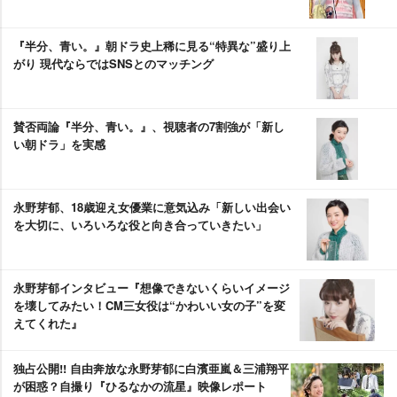
『半分、青い。』朝ドラ史上稀に見る“特異な”盛り上
がり 現代ならではSNSとのマッチング
賛否両論『半分、青い。』、視聴者の7割強が「新し
い朝ドラ」を実感
永野芽郁、18歳迎え女優業に意気込み「新しい出会い
を大切に、いろいろな役と向き合っていきたい」
永野芽郁インタビュー『想像できないくらいイメージ
を壊してみたい！CM三女役は“かわいい女の子”を変
えてくれた』
独占公開!! 自由奔放な永野芽郁に白濱亜嵐＆三浦翔平
が困惑？自撮り『ひるなかの流星』映像レポート