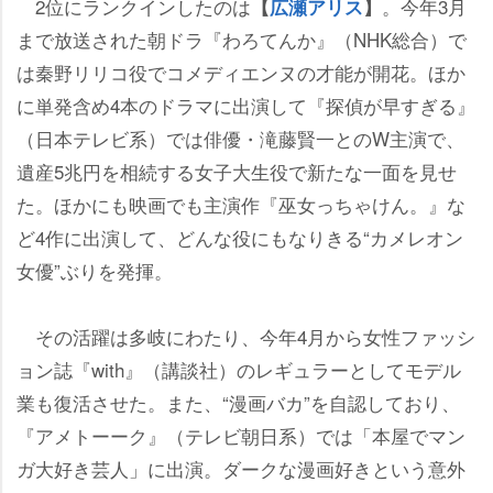
2位にランクインしたのは
。今年3月
【
広瀬アリス
】
まで放送された朝ドラ『わろてんか』（NHK総合）で
は秦野リリコ役でコメディエンヌの才能が開花。ほか
に単発含め4本のドラマに出演して『探偵が早すぎる』
（日本テレビ系）では俳優・滝藤賢一とのW主演で、
産5兆円を相続する女子大生役で新たな一面を見せ
た。ほかにも映画でも主演作『巫女っちゃけん。』な
ど4作に出演して、どんな役にもなりきる“カメレオン
女優”ぶりを発揮。
その活躍は多岐にわたり、今年4月から女性ファッシ
ョン誌『with』（講談社）のレギュラーとしてモデル
業も復活させた。また、“漫画バカ”を自認しており、
『アメトーーク』（テレビ朝日系）では「本屋でマン
ガ大好き芸人」に出演。ダークな漫画好きという意外