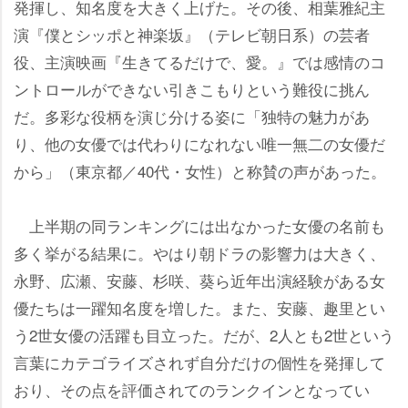
発揮し、知名度を大きく上げた。その後、相葉雅紀主
演『僕とシッポと神楽坂』（テレビ朝日系）の芸者
役、主演映画『生きてるだけで、愛。』では感情のコ
ントロールができない引きこもりという難役に挑ん
だ。多彩な役柄を演じ分ける姿に「独特の魅力があ
り、他の女優では代わりになれない唯一無二の女優だ
から」（東京都／40代・女性）と称賛の声があった。
上半期の同ランキングには出なかった女優の名前も
多く挙がる結果に。やはり朝ドラの影響力は大きく、
永野、広瀬、安藤、杉咲、葵ら近年出演経験がある女
優たちは一躍知名度を増した。また、安藤、趣里とい
う2世女優の活躍も目立った。だが、2人とも2世という
言葉にカテゴライズされず自分だけの個性を発揮して
おり、その点を評価されてのランクインとなってい