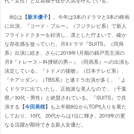
代・女性）と立花福子役が人気を呼んでいる。
8位は
。今年は3本のドラマと3本の映画
【
新木優子
】
に出演。『コード・ブルー』（フジテレビ系）で新人
フライトドクターを好演し、凛とした佇まいで、確か
な存在感を放っていた。月9ドラマ『SUITS』（同局
系）出演に続き、さらに2019年1月期の錦戸亮主演の
月9『トレース～科捜研の男～』（同局系）への出演も
決定している。『トドメの接吻』（日本テレビ系）、
『チア☆ダン』（TBS系）と連ドラ出演が多く、「よ
くドラマに出ていたし、正統派な美人なので」（千葉
県／30代・男性）と絶賛されている。『SUITS』で共
演する
も上半期8位からTOP5入りを果た
【
今田美桜
】
しており、10代、20代からは1位に輝き、2019年の更
なる活躍が期待できる新人女優だ。