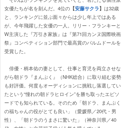
女優たちが名を刻んだ。4位の
は32歳
【
安藤サクラ
】
と、ランキングに並ぶ面々からは少し年上ではある
が、今年飛躍した女優の一人。リリー・フランキーと
W主演した『万引き家族』は『第71回カンヌ国際映画
祭』コンペティション部門で最高賞のパルムドールを
受賞した。
俳優・柄本佑の妻として、仕事と育児を両立させな
がら朝ドラ『まんぷく』（NHK総合）に取り組む姿勢
も好評価。何度もオーディションに挑戦し落選してい
たという“憧れの朝ドラヒロイン”を勝ち取ったエピソ
ードでも知られている。そのため「朝ドラ、まんぷく
の福ちゃんの役がとても良い」（愛媛県／20代・男
性）、「朝ドラのうまさに驚いた」（神奈川県／40