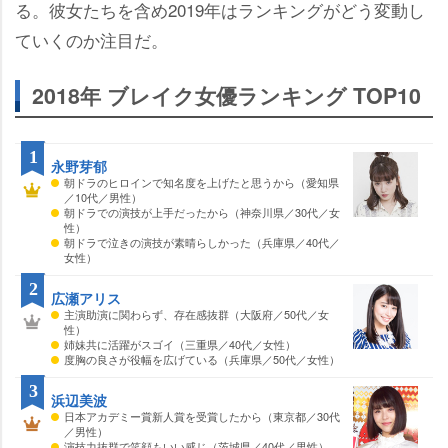
る。彼女たちを含め2019年はランキングがどう変動し
ていくのか注目だ。
2018年 ブレイク女優ランキング TOP10
1
永野芽郁
朝ドラのヒロインで知名度を上げたと思うから（愛知県
／10代／男性）
朝ドラでの演技が上手だったから（神奈川県／30代／女
性）
朝ドラで泣きの演技が素晴らしかった（兵庫県／40代／
女性）
2
広瀬アリス
主演助演に関わらず、存在感抜群（大阪府／50代／女
性）
姉妹共に活躍がスゴイ（三重県／40代／女性）
度胸の良さが役幅を広げている（兵庫県／50代／女性）
3
浜辺美波
日本アカデミー賞新人賞を受賞したから（東京都／30代
／男性）
演技力抜群で笑顔もいい感じ（茨城県／40代／男性）