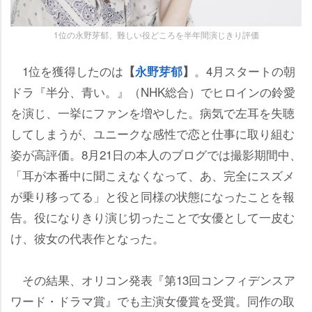
1位の永野芽郁、難しい役どころを半年間演じきり評価
1位を獲得したのは
。4月スタートの朝
【
永野芽郁
】
ドラ『半分、青い。』（NHK総合）でヒロインの鈴愛
を演じ、一挙にファンを増やした。病気で左耳を失聴
してしまうが、ユニークな感性で恋と仕事に取り組む
姿が高評価。8月21日の本人のブログでは撮影期間中、
「耳が本番中に聞こえなくなって、あ、完全にスズメ
が乗り移ってる」と役と同様の状態になったことを報
告。役になりきり演じ切ったことで女優として一皮む
け、彼女の代表作となった。
その結果、オリコン発表『第13回コンフィデンスア
ワード・ドラマ賞』でも主演女優賞を受賞。同作の取