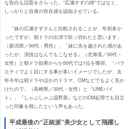
な告白も話題をさらった。“広瀬すずの姉”ではなく、
しっかりと自身の存在感を認知させている。
「妹の広瀬すずさんと比較されることが、年初多か
ったですが、朝ドラの出演で吹っ切れたと思います」
（新潟県／50代・男性）、「妹に先を越された感があ
ったが、演技はなんでもこなせる」（北海道／50代・
女性）と朝ドラ効果からか50代では1位を獲得。「バラ
エティでよく目にする事が多いイメージでしたが、去
年今年は朝ドラやほかのドラマ、CMなどでもよく見か
けたので」（長崎県／30代・女性）と『LINEバイ
ト』、『しゃぶしゃぶ温野菜』などのCM起用でも目立
った印象を残したという声もあった。
平成最後の“正統派”美少女として飛躍し