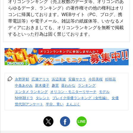
オリコンランキング（売上枚数のデータ等、オリコンのあ
らゆるデータ、ランキング）の著作権その他の権利はオリ
コンに帰属しております。WEBサイト（PC、ブログ、携
帯電話等）や電子メール、雑誌等の紙媒体等、いかなるメ
ディアにおきましても、オリコンランキングを無断で掲載
するといった行為は固く禁じております。
永野芽郁
広瀬アリス
浜辺美波
安藤サクラ
今田美桜
杉咲花
中条あやみ
新木優子
趣里
葵わかな
ランキング
エンタメ ランキング
オリコン・モニターリサーチ
モデル
NHK朝ドラ
タレント
ブレイク俳優ランキング（女性編）
女優
世代別アンケート
半分、青い
まんぷく