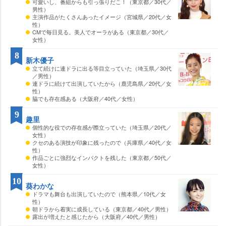
可愛いし、番組からも引っ張りだこ！（東京都／30代／
男性）
主演作品がたくさんあったイメージ（宮城県／20代／女
性）
CMで毎日見る。美人でオーラがある（東京都／30代／
女性）
8
新木優子
立て続けに連ドラに出る等目立っていた（埼玉県／30代
／男性）
連ドラに続けて出演していたから（鹿児島県／20代／女
性）
脇でも存在感ある（大阪府／40代／女性）
9
趣里
個性的な役での存在感が際立っていた（埼玉県／20代／
女性）
クセのある演技が印象に残ったので（兵庫県／40代／女
性）
作品ごとに強烈なインパクトを残した（東京都／50代／
女性）
10
葵わかな
ドラマも舞台も出演していたので（熊本県／10代／女
性）
朝ドラから着実に成長している（東京都／40代／男性）
露出が増えたと感じたから（大阪府／40代／男性）