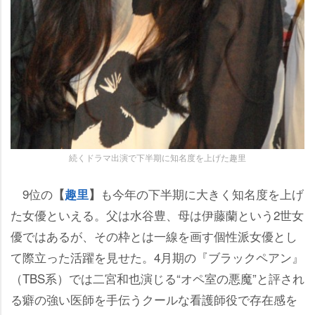
続くドラマ出演で下半期に知名度を上げた趣里
9位の
も今年の下半期に大きく知名度を上げ
【
趣里
】
た女優といえる。父は水谷豊、母は伊藤蘭という2世女
優ではあるが、その枠とは一線を画す個性派女優とし
て際立った活躍を見せた。4月期の『ブラックペアン』
（TBS系）では二宮和也演じる“オペ室の悪魔”と評され
る癖の強い医師を手伝うクールな看護師役で存在感を