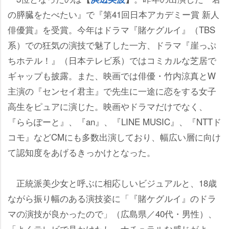
の膵臓をたべたい』で『第41回日本アカデミー賞 新人
俳優賞』を受賞。今年はドラマ『賭ケグルイ』（TBS
系）での狂気の演技で魅了した一方、ドラマ『崖っぷ
ちホテル！』（日本テレビ系）ではコミカルな芝居で
ギャップも披露。また、映画では俳優・竹内涼真とW
主演の『センセイ君主』で先生に一途に恋をする女子
高生をピュアに演じた。映画やドラマだけでなく、
『ららぽーと』、『an』、『LINE MUSIC』、『NTTド
コモ』などCMにも多数出演しており、幅広い層に向け
て認知度をあげるきっかけとなった。
正統派美少女と呼ぶに相応しいビジュアルと、18歳
ながら振り幅のある演技姿に「『賭ケグルイ』のドラ
マの演技が良かったので」（広島県／40代・男性）、
「よくテレビで見かけたし、ナチュラルな感じがよ