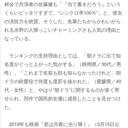
材会で共演者の佐藤健も「『当て書きだろう』という
くらいピッタリすぎて。“シンクロ率100％”」と、彼女
の演技力を絶賛。そうした、先輩たちからかわいがら
れる永野の人懐っこいチャーミングさも人気の理由と
なっている。
ランキングの支持理由としては、「朝ドラに出て知
名度がぐっと上がった気がする」（静岡県／30代／男
性）、「これまで名前も顔も知らなかったけれど、朝
ドラの鈴愛役で何度も度肝を抜かれた」（愛媛県／40
代・女性）と、やはり“朝ドラ”に関するものが多く寄
せられ、同作で国民的女優に成長したことを見せつけ
た。
2019年も映画『君は月夜に光り輝く』（3月15日公