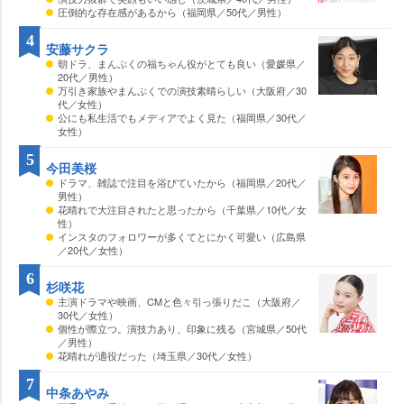
圧倒的な存在感があるから（福岡県／50代／男性）
4
安藤サクラ
朝ドラ、まんぷくの福ちゃん役がとても良い（愛媛県／
20代／男性）
万引き家族やまんぷくでの演技素晴らしい（大阪府／30
代／女性）
公にも私生活でもメディアでよく見た（福岡県／30代／
女性）
5
今田美桜
ドラマ、雑誌で注目を浴びていたから（福岡県／20代／
男性）
花晴れで大注目されたと思ったから（千葉県／10代／女
性）
インスタのフォロワーが多くてとにかく可愛い（広島県
／20代／女性）
6
杉咲花
主演ドラマや映画、CMと色々引っ張りだこ（大阪府／
30代／女性）
個性が際立つ。演技力あり、印象に残る（宮城県／50代
／男性）
花晴れが適役だった（埼玉県／30代／女性）
7
中条あやみ