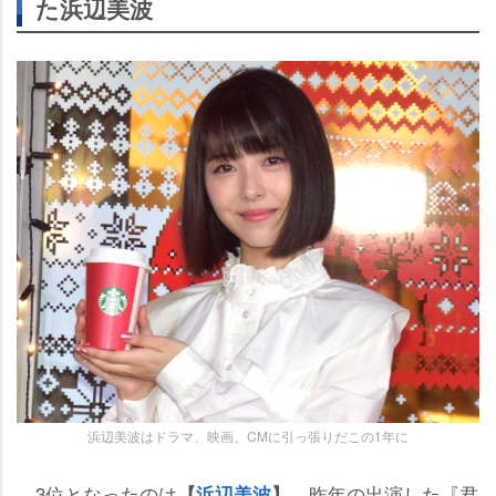
た浜辺美波
浜辺美波はドラマ、映画、CMに引っ張りだこの1年に
3位となったのは
。昨年の出演した『君
【
浜辺美波
】