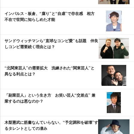
インパルス・板倉、“腐り”と“自虐”で存在感 相方
不在で世間に知らしめた才能
サンドウィッチマンら“直球なコンビ愛”も話題 仲良
しコンビ需要続く理由とは？
“北関東芸人”の需要拡大 洗練された“関東芸人”と
異なる利点とは？
「副業芸人」という生き方 お笑い芸人“交差点” 兼
業するのは悪なのか？
木梨憲武に筋書なんていらない、“予定調和を破壊”す
るタレントとしての凄み