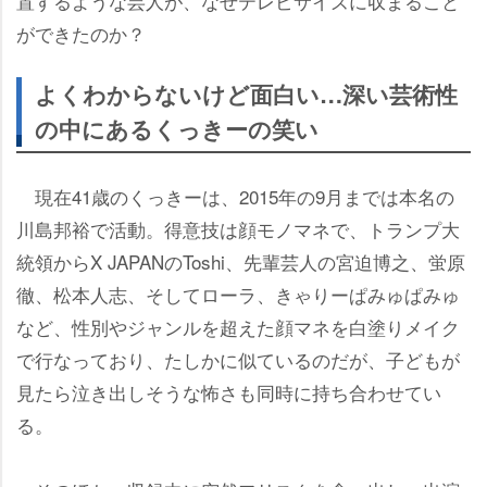
置するような芸人が、なぜテレビサイズに収まること
ができたのか？
よくわからないけど面白い…深い芸術性
の中にあるくっきーの笑い
現在41歳のくっきーは、2015年の9月までは本名の
川島邦裕で活動。得意技は顔モノマネで、トランプ大
統領からX JAPANのToshi、先輩芸人の宮迫博之、蛍原
徹、松本人志、そしてローラ、きゃりーぱみゅぱみゅ
など、性別やジャンルを超えた顔マネを白塗りメイク
で行なっており、たしかに似ているのだが、子どもが
見たら泣き出しそうな怖さも同時に持ち合わせてい
る。