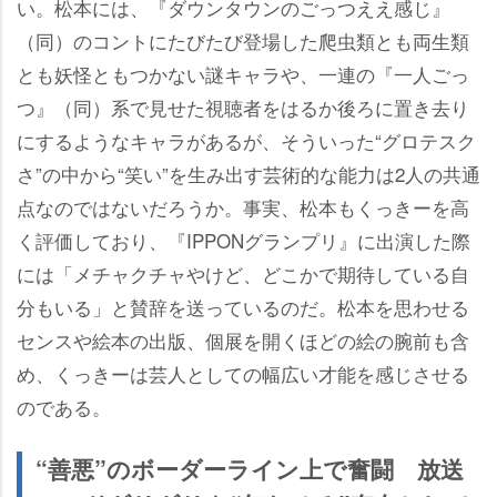
い。松本には、『ダウンタウンのごっつええ感じ』
（同）のコントにたびたび登場した爬虫類とも両生類
とも妖怪ともつかない謎キャラや、一連の『一人ごっ
つ』（同）系で見せた視聴者をはるか後ろに置き去り
にするようなキャラがあるが、そういった“グロテスク
さ”の中から“笑い”を生み出す芸術的な能力は2人の共通
点なのではないだろうか。事実、松本もくっきーを高
く評価しており、『IPPONグランプリ』に出演した際
には「メチャクチャやけど、どこかで期待している自
分もいる」と賛辞を送っているのだ。松本を思わせる
センスや絵本の出版、個展を開くほどの絵の腕前も含
め、くっきーは芸人としての幅広い才能を感じさせる
のである。
“善悪”のボーダーライン上で奮闘 放送