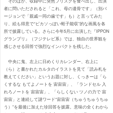
そのほか、収録中に突然フリスクを食べ出し、出演
者に問いただされると「これ、母の遺骨です」（別バ
ージョンで「親戚一同の歯です」も）と言ってみた
り、絵も得意で“ピカソっぽい蛭子能収”的な画風を各
所で披露している。さらに今年5月に出演した『IPPON
グランプリ』（フジテレビ系）では、独自の世界観を
感じさせる回答で強烈なインパクトを残した。
中央に鬼、左上に日めくりカレンダー、右上に
（ら）と書かれたカルタのイラストを見て「読み札を
教えてください」というお題に対し、くっきーは「ら
くするな もてよノートを 宙宙宙」、「ランドセル 入
れろノートを 宙宙宙」、「らしくない ツノの力で 宙
宙宙」と連続して謎ワード“宙宙宙（ちゅうちゅうちゅ
う）”を最後に加えた珍回答を披露。意味の全くわから