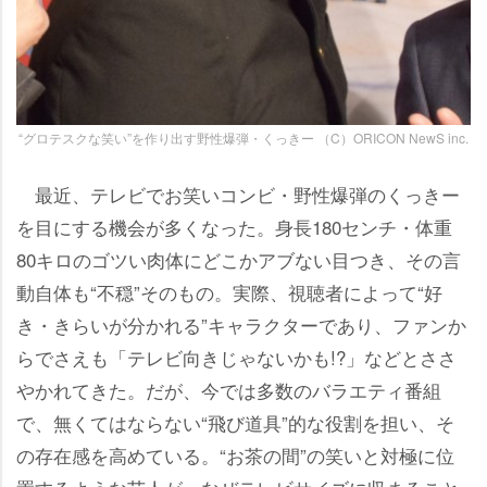
“グロテスクな笑い”を作り出す野性爆弾・くっきー （C）ORICON NewS inc.
最近、テレビでお笑いコンビ・野性爆弾のくっきー
を目にする機会が多くなった。身長180センチ・体重
80キロのゴツい肉体にどこかアブない目つき、その言
動自体も“不穏”そのもの。実際、視聴者によって“好
き・きらいが分かれる”キャラクターであり、ファンか
らでさえも「テレビ向きじゃないかも!?」などとささ
かれてきた。だが、今では多数のバラエティ番組
で、無くてはならない“飛び道具”的な役割を担い、そ
の存在感を高めている。“お茶の間”の笑いと対極に位