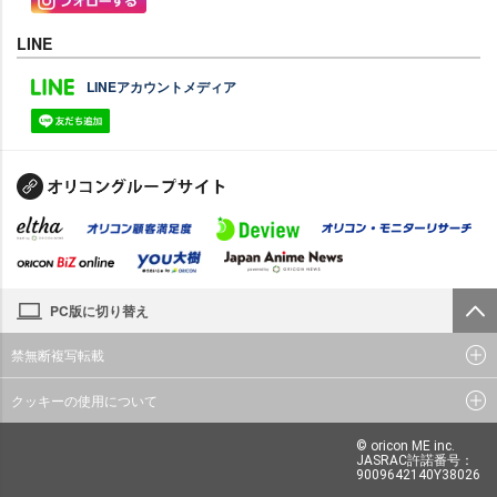
LINE
LINEアカウントメディア
PC版に切り替え
禁無断複写転載
クッキーの使用について
© oricon ME inc.
JASRAC許諾番号：
9009642140Y38026