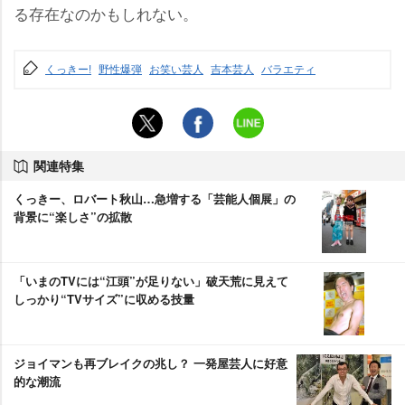
る存在なのかもしれない。
くっきー!
野性爆弾
お笑い芸人
吉本芸人
バラエティ
関連特集
くっきー、ロバート秋山…急増する「芸能人個展」の
背景に“楽しさ”の拡散
「いまのTVには“江頭”が足りない」破天荒に見えて
しっかり“TVサイズ”に収める技量
ジョイマンも再ブレイクの兆し？ 一発屋芸人に好意
的な潮流