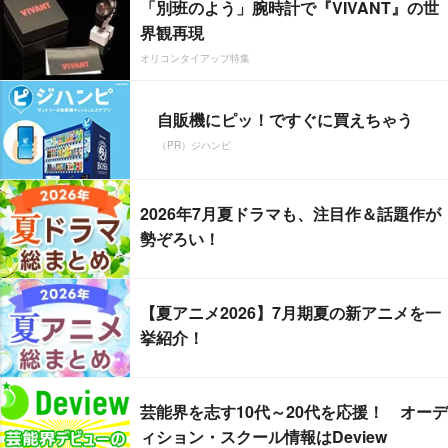
「別班のよう」腕時計で『VIVANT』の世
界観再現
オリコンタイアップ特集
自販機にピッ！ですぐに買えちゃう
（PR）ジハンピ
2026年7月夏ドラマも、注目作＆話題作が
勢ぞろい！
【夏アニメ2026】7月期夏の新アニメを一
挙紹介！
芸能界を志す10代～20代を応援！ オーデ
ィション・スクール情報はDeview