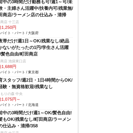
前中の3時間だけ勤務も可!週1～可/未
験・主婦さん活躍中/扶養内可/残業無/
田商店/ラーメン店の仕込み・清掃
商店 十三店
1,250円
バイト・パート / 大阪府
夜帯だけ!週1日～OK/残業なし/絶品
かないがたったの1円/学生さん活躍
!/髪色自由/町田商店
商店 池袋東口店
1,688円
バイト・パート / 東京都
育スタッフ/週2日・1日4時間からOK/
経験・無資格歓迎/残業なし
もりの森 中央
1,075円～
バイト・パート / 北海道
前中の3時間だけ!週1～OK/髪色自由!
髪もOK/残業なし/町田商店/ラーメン
の仕込み・清掃/358