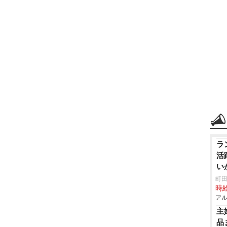
ラ
活
い
町田
時給
アル
主
品