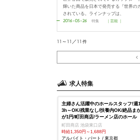
輝いた商品を日本で発売する『世界の
されている。ラインナップは、
2016-05-26
特集
｜芸能 ｜
11～11／11
件
求人特集
主婦さん活躍中のホールスタッフ!週
3h～OK/残業なし/扶養内OK/絶品ま
が1円/町田商店/ラーメン店のホール
町田商店 池袋東口店
時給1,350円～1,688円
アルバイト・パート / 東京都