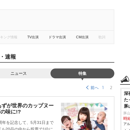
キング情報
TV出演
ドラマ出演
CM出演
歌詞
・速報
ニュース
特集
1
2
前へ
深
た
あずが世界のカップヌー
豚
どの味に!?
豚山
時給
周年を記念して、5月31日まで
アル
ル20品の中から投票で1位に