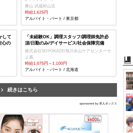
豚山 武蔵村山店
時給1,625円
アルバイト・パート / 東京都
かして
「未経験OK」調理スタッフ/調理師免許必
安心の
須/日勤のみ/デイサービス/社会保障完備
株式会社SOYOKAZE/旭川永山ケアセンターそ
よ風
時給1,075円～1,100円
アルバイト・パート / 北海道
続きはこちら
sponsored by 求人ボックス