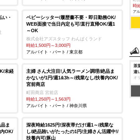
町田
時給
アル
払い・
ベビーシッター/履歴書不要・即日勤務OK/
WEB面接で当日内定も可/直行直帰OK/週1
～OK
社
株式会社アズスタッフ わんぱくランド
時給1,500円～3,000円
アルバイト・パート / 東京都
茶
K/未経
主婦 さん大注目!人気ラーメン調理/絶品ま
違
かないが1円/週1&3h～/残業なし/扶養内OK/
オ
宮前商店
町田商店 宮前店
時給1,250円～1,563円
アルバイト・パート / 神奈川県
絶品ま
深夜時給1625円!深夜帯だけ!週1～/残業な
内OK/
し/絶品賄いがたったの1円/主婦さん活躍中!/
扶養内可/豚山