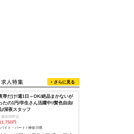
さらに見る
夜帯だけ!週1日～OK/絶品まかないが
ったの1円/学生さん活躍中!/髪色自由/
山/深夜スタッフ
 横浜岡野店
1,750円
バイト・パート / 神奈川県