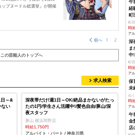
午
カップヌードル総選挙』が開催
経
町
町田
時給
アル
1
2
前へ
深
ま
中
この芸能人のトップへ
町田
時給
アル
求人検索
保
未
ぬく
1日～&
深夜帯だけ!週1日～OK/絶品まかないがたっ
時給
かない
たの1円/学生さん活躍中!/髪色自由/豚山/深
アル
夜スタッフ
午
豚山 横浜岡野店
金
時給1,750円
店
アルバイト・パート / 神奈川県