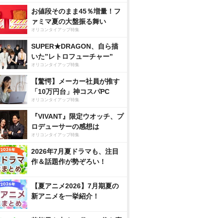
お値段そのまま45％増量！フ
ァミマ夏の大盤振る舞い
オリコンタイアップ特集
SUPER★DRAGON、自ら描
いた”レトロフューチャー”
オリコンタイアップ特集
【驚愕】メーカー社員が推す
「10万円台」神コスパPC
オリコンタイアップ特集
『VIVANT』限定ウオッチ、プ
ロデューサーの感想は
オリコンタイアップ特集
2026年7月夏ドラマも、注目
作＆話題作が勢ぞろい！
【夏アニメ2026】7月期夏の
新アニメを一挙紹介！