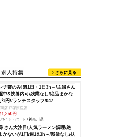
さらに見る
ンチ帯のみ!週1日・1日3h～/主婦さん
躍中&扶養内可/残業なし/絶品まかな
が1円!/ランチスタッフ/047
商店 戸塚原宿店
1,350円
バイト・パート / 神奈川県
婦 さん大注目!人気ラーメン調理/絶
まかないが1円/週1&3h～/残業なし/扶