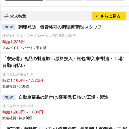
求人特集
さらに見る
調理補助・無資格可の調理師/調理スタッフ
NEW
株式会社アイ・フーズ ローベル西荻窪内の厨房
時給1,226円～
アルバイト・パート / 東京都
「寮完備」食品の製造加工/原料投入・梱包/即入寮/製造・工場/
日勤/日払い
株式会社京栄センター
時給1,100円～1,375円
派遣社員 / 北海道
自動車部品の組付け/寮完備/日払い/工場・製造
NEW
株式会社ライオン社
時給1,280円～1,600円
派遣社員 / 神奈川県
「寮完備」自動車エンジンの性能検査・測定/即入寮/製造・工場/