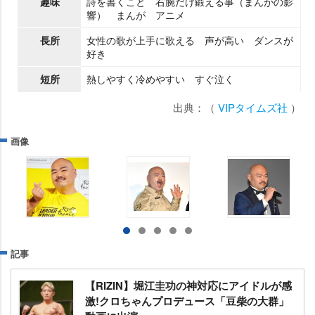
趣味
詩を書くこと 右腕だけ鍛える事（まんがの影
響） まんが アニメ
長所
女性の歌が上手に歌える 声が高い ダンスが
好き
短所
熱しやすく冷めやすい すぐ泣く
出典：（
VIPタイムズ社
）
画像
記事
【RIZIN】堀江圭功の神対応にアイドルが感
激!クロちゃんプロデュース「豆柴の大群」