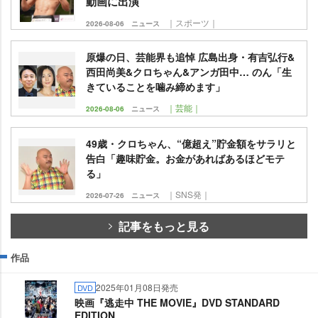
動画に出演
｜スポーツ｜
2026-08-06
ニュース
原爆の日、芸能界も追悼 広島出身・有吉弘行&
西田尚美&クロちゃん&アンガ田中… のん「生
きていることを噛み締めます」
｜芸能｜
2026-08-06
ニュース
49歳・クロちゃん、“億超え”貯金額をサラリと
告白「趣味貯金。お金があればあるほどモテ
る」
｜SNS発｜
2026-07-26
ニュース
記事をもっと見る
作品
2025年01月08日発売
DVD
映画『逃走中 THE MOVIE』DVD STANDARD
EDITION