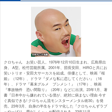
クロちゃん お笑い芸人。1976年12月10日生まれ、広島県出
身。 A型。松竹芸能所属。2001年、団長安田、HIROと共にお
笑いトリオ・安田大サーカスを結成。俳優として、映画『桜
姫』（12年）、ドラマ『ダメな私に恋してください』（16
年）、ドラマ『幕末グルメ ブシメシ！』（17年）、映画
『事故物件 恐い間取り』（20年）などに出演。23年1月、著
書『日本中から嫌われている僕が、絶対に病まない理由 今す
ぐ真似できる! クロちゃん流モンスターメンタル術30』を発
売。23年3月、自身の半生をドラマ化した『クロちゃんずラブ
～やっぱり、愛だしん～』が配信される。23年11月、