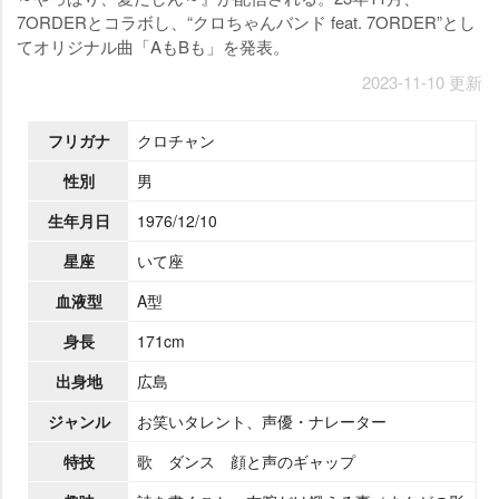
7ORDERとコラボし、“クロちゃんバンド feat. 7ORDER”とし
てオリジナル曲「AもBも」を発表。
2023-11-10 更新
フリガナ
クロチャン
性別
男
生年月日
1976/12/10
星座
いて座
血液型
A型
身長
171cm
出身地
広島
ジャンル
お笑いタレント、声優・ナレーター
特技
歌 ダンス 顔と声のギャップ