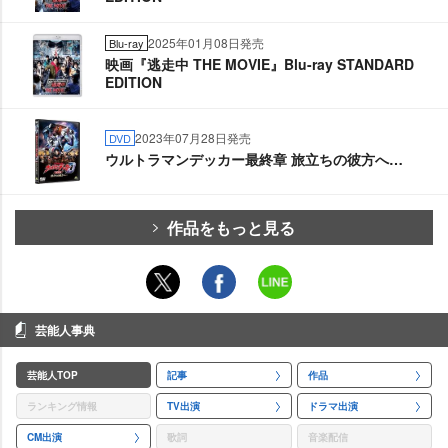
2025年01月08日発売
Blu-ray
映画『逃走中 THE MOVIE』Blu-ray STANDARD
EDITION
2023年07月28日発売
DVD
ウルトラマンデッカー最終章 旅立ちの彼方へ…
作品をもっと見る
芸能人事典
芸能人TOP
記事
作品
ランキング情報
TV出演
ドラマ出演
CM出演
歌詞
音楽配信