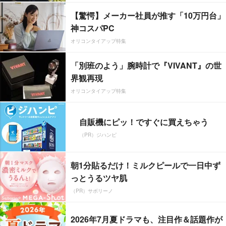
【驚愕】メーカー社員が推す「10万円台」
神コスパPC
オリコンタイアップ特集
「別班のよう」腕時計で『VIVANT』の世
界観再現
オリコンタイアップ特集
自販機にピッ！ですぐに買えちゃう
（PR）ジハンピ
朝1分貼るだけ！ミルクピールで一日中ず
っとうるツヤ肌
（PR）サボリーノ
2026年7月夏ドラマも、注目作＆話題作が