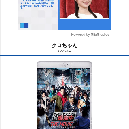
Powered by 
GliaStudios
クロちゃん
M
くろちゃん
u
t
e