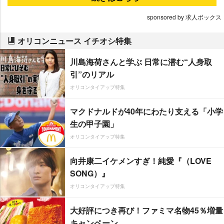
sponsored by 求人ボックス
オリコンニュース イチオシ特集
川島海荷さんと学ぶ 日常に潜む“人身取
引”のリアル
オリコンタイアップ特集
マクドナルドが40年にわたり支える「小学
生の甲子園」
オリコンタイアップ特集
向井康二イケメンすぎ！純愛『（LOVE
SONG）』
オリコンタイアップ特集
大好評につき再び！ファミマ名物45％増量
キャンペーン