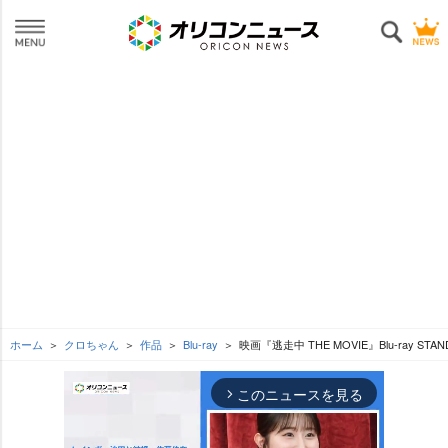
ホーム
クロちゃん
作品
Blu-ray
映画『逃走中 THE MOVIE』Blu-ray STAND
このニュースを見る
arrow_forward_ios