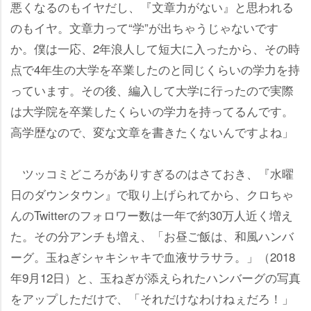
悪くなるのもイヤだし、『文章力がない』と思われる
のもイヤ。文章力って“学”が出ちゃうじゃないです
か。僕は一応、2年浪人して短大に入ったから、その時
点で4年生の大学を卒業したのと同じくらいの学力を持
っています。その後、編入して大学に行ったので実際
は大学院を卒業したくらいの学力を持ってるんです。
高学歴なので、変な文章を書きたくないんですよね」
ツッコミどころがありすぎるのはさておき、『水曜
日のダウンタウン』で取り上げられてから、クロちゃ
んのTwitterのフォロワー数は一年で約30万人近く増え
た。その分アンチも増え、「お昼ご飯は、和風ハンバ
ーグ。玉ねぎシャキシャキで血液サラサラ。」（2018
年9月12日）と、玉ねぎが添えられたハンバーグの写真
をアップしただけで、「それだけなわけねぇだろ！」