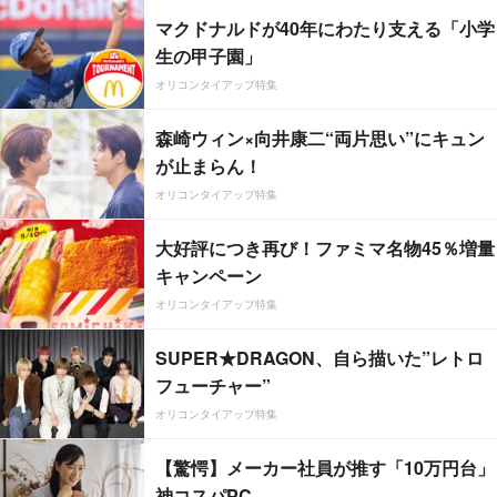
マクドナルドが40年にわたり支える「小学
生の甲子園」
オリコンタイアップ特集
森崎ウィン×向井康二“両片思い”にキュン
が止まらん！
オリコンタイアップ特集
大好評につき再び！ファミマ名物45％増量
キャンペーン
オリコンタイアップ特集
SUPER★DRAGON、自ら描いた”レトロ
フューチャー”
オリコンタイアップ特集
【驚愕】メーカー社員が推す「10万円台」
神コスパPC