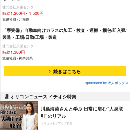
株式会社京栄センター
時給1,200円～1,500円
派遣社員 / 北海道
「寮完備」自動車向けガラスの加工・検査・運搬・梱包/即入寮/
製造・工場/日勤/工場・製造
株式会社京栄センター
時給1,300円
派遣社員 / 神奈川県
続きはこちら
sponsored by 求人ボックス
オリコンニュース イチオシ特集
川島海荷さんと学ぶ 日常に潜む“人身取
引”のリアル
オリコンタイアップ特集