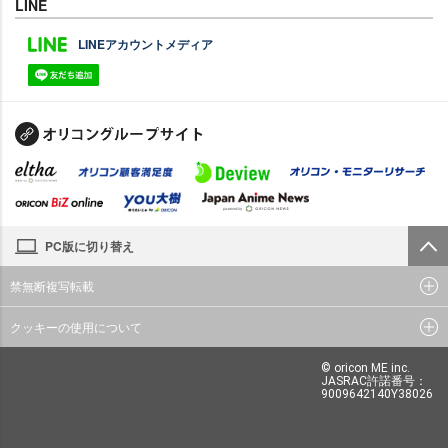
LINE
LINEアカウントメディア
PC版に切り替え
禁無断複写転載
クッキーの使用について
© oricon ME inc.
JASRAC許諾番号：
9009642140Y38026