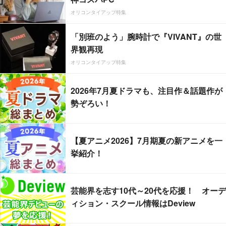
オリコンタイアップ特集
「別班のよう」腕時計で『VIVANT』の世
界観再現
オリコンタイアップ特集
2026年7月夏ドラマも、注目作＆話題作が
勢ぞろい！
【夏アニメ2026】7月期夏の新アニメを一
挙紹介！
芸能界を志す10代～20代を応援！ オーデ
ィション・スクール情報はDeview