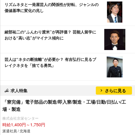
リズムネタと一発屋芸人の関係性が好転、ジャンルの
価値基準に変化の兆し
綾部祐二の“ふんわり渡米”が再評価？ 芸能人留学に
おける“高い志”がマイナス傾向に
芸人は“ネタの断捨離”が必要か？ 有吉弘行に見るブ
レイクネタを「捨てる勇気」
求人特集
さらに見る
「寮完備」電子部品の製造/即入寮/製造・工場/日勤/日払い/工
場・製造
株式会社京栄センター
時給1,400円～1,750円
派遣社員 / 北海道