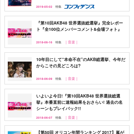
2019-05-02
特集
『第10回AKB48 世界選抜総選挙』完全レポー
ト『全100位メンバーコメント&会場フォト』
｜音楽｜
2018-06-16
特集
10年目にして“本命不在”のAKB総選挙、今年だ
からこその見どころは?
｜音楽｜
2018-06-09
特集
いよいよ今日!『第10回AKB48 世界選抜総選
挙』本番直前に速報結果をおさらい! 過去の名
シーンもプレイバック!!
｜音楽｜
2018-06-07
特集
【第50回 オリコン年間ランキング 2017】嵐が