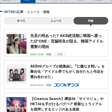
HKT48の記事・ニュース・速報
すべて
ニュース
特集
先見の明あった? AKB絶頂期に韓国へ渡っ
たIZ*ONE・宮脇咲良が語る、韓国アイドル
需要の理由
｜芸能 ｜
2020-10-20
特集
AKB48グループが総集結し『仁義なき戦い』を
舞台化「アイドル界でもがく自分たちと作品を
重ね合わせた」
2019-10-21
特集
【Creators Search】欅坂46「サイマジョ」
HKT48を手がけるバグベア 斬新なトライアル
を後押しするエッジのある楽曲