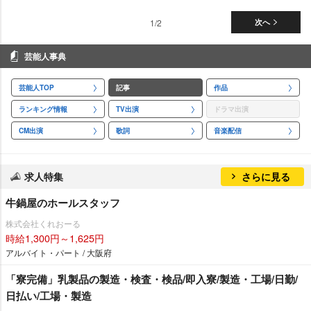
1/2
次へ
芸能人事典
芸能人TOP
記事
作品
ランキング情報
TV出演
ドラマ出演
CM出演
歌詞
音楽配信
求人特集
さらに見る
牛鍋屋のホールスタッフ
株式会社くれおーる
時給1,300円～1,625円
アルバイト・パート / 大阪府
「寮完備」乳製品の製造・検査・検品/即入寮/製造・工場/日勤/
日払い/工場・製造