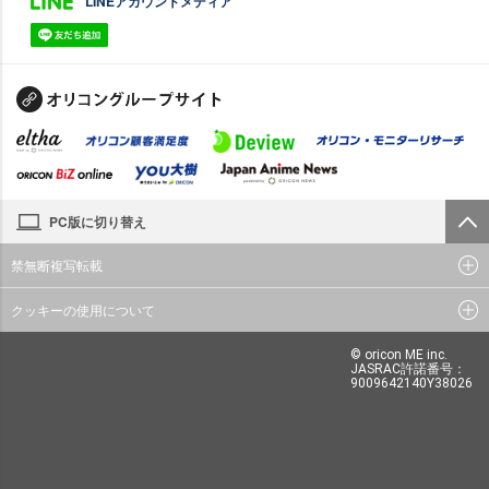
LINEアカウントメディア
PC版に切り替え
禁無断複写転載
クッキーの使用について
© oricon ME inc.
JASRAC許諾番号：
9009642140Y38026