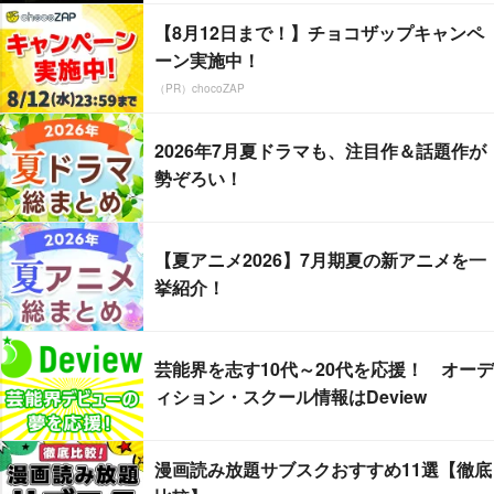
【8月12日まで！】チョコザップキャンペ
ーン実施中！
（PR）chocoZAP
2026年7月夏ドラマも、注目作＆話題作が
勢ぞろい！
【夏アニメ2026】7月期夏の新アニメを一
挙紹介！
芸能界を志す10代～20代を応援！ オーデ
ィション・スクール情報はDeview
漫画読み放題サブスクおすすめ11選【徹底