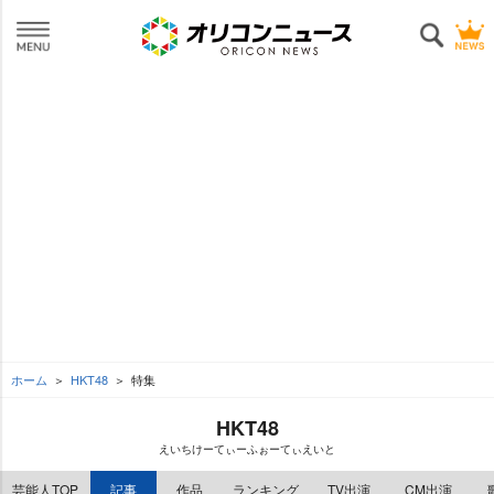
ホーム
HKT48
特集
HKT48
えいちけーてぃーふぉーてぃえいと
芸能人TOP
記事
作品
ランキング
TV出演
CM出演