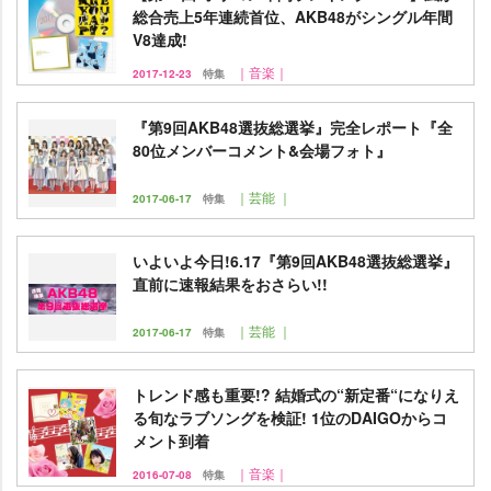
総合売上5年連続首位、AKB48がシングル年間
V8達成!
｜音楽｜
2017-12-23
特集
『第9回AKB48選抜総選挙』完全レポート『全
80位メンバーコメント&会場フォト』
｜芸能 ｜
2017-06-17
特集
いよいよ今日!6.17『第9回AKB48選抜総選挙』
直前に速報結果をおさらい!!
｜芸能 ｜
2017-06-17
特集
トレンド感も重要!? 結婚式の“新定番“になりえ
る旬なラブソングを検証! 1位のDAIGOからコ
メント到着
｜音楽｜
2016-07-08
特集