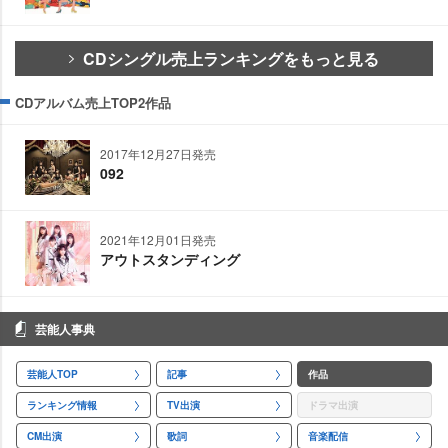
CDシングル売上ランキングをもっと見る
CDアルバム売上TOP2作品
2017年12月27日発売
092
2021年12月01日発売
アウトスタンディング
芸能人事典
芸能人TOP
記事
作品
ランキング情報
TV出演
ドラマ出演
CM出演
歌詞
音楽配信