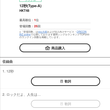
12秒(Type-A)
HKT48
最高順位：
1
位
登場回数：
25
回
※「登場回数」は
you大樹
および法人向けサービス・
ORICON
BiZ online
で公開しております週間シングルランキングTOP200
のランクイン回数を掲載しています。
商品購入
収録曲
1. 12秒
歌詞
2. ロックだよ、人生は…
歌詞