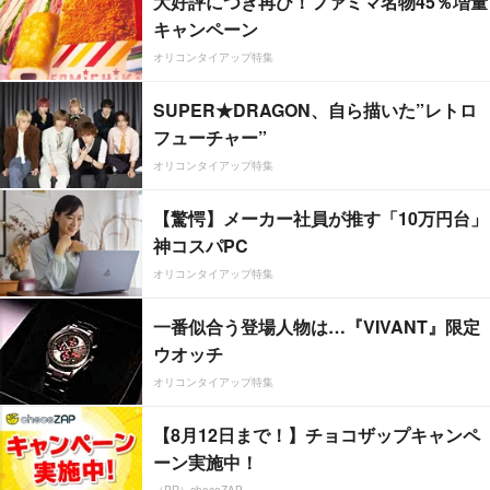
大好評につき再び！ファミマ名物45％増量
キャンペーン
オリコンタイアップ特集
SUPER★DRAGON、自ら描いた”レトロ
フューチャー”
オリコンタイアップ特集
【驚愕】メーカー社員が推す「10万円台」
神コスパPC
オリコンタイアップ特集
一番似合う登場人物は…『VIVANT』限定
ウオッチ
オリコンタイアップ特集
【8月12日まで！】チョコザップキャンペ
ーン実施中！
（PR）chocoZAP