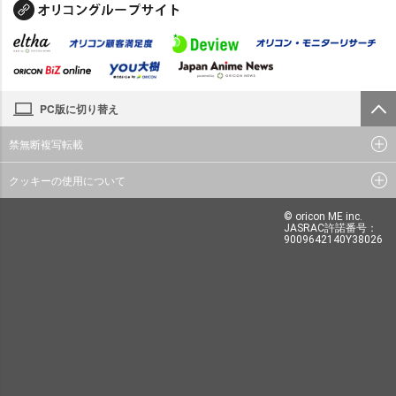
PC版に切り替え
禁無断複写転載
クッキーの使用について
© oricon ME inc.
JASRAC許諾番号：
9009642140Y38026