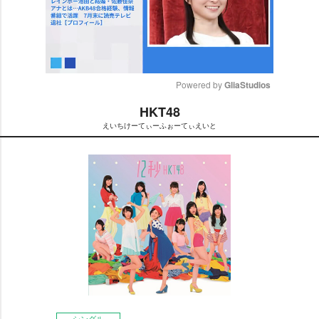
Powered by 
GliaStudios
HKT48
M
えいちけーてぃーふぉーてぃえいと
u
t
e
シングル