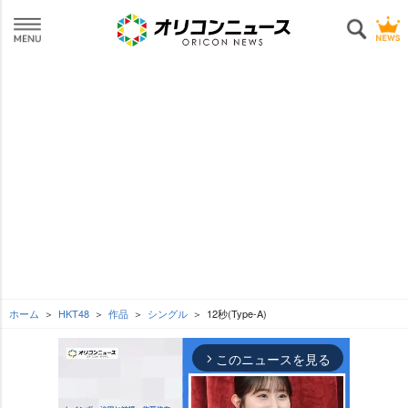
ホーム
HKT48
作品
シングル
12秒(Type-A)
このニュースを見る
arrow_forward_ios