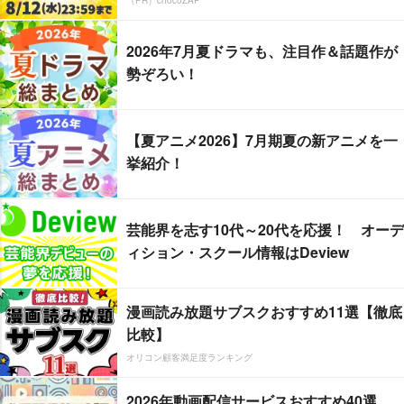
2026年7月夏ドラマも、注目作＆話題作が
勢ぞろい！
【夏アニメ2026】7月期夏の新アニメを一
挙紹介！
芸能界を志す10代～20代を応援！ オーデ
ィション・スクール情報はDeview
漫画読み放題サブスクおすすめ11選【徹底
比較】
オリコン顧客満足度ランキング
2026年動画配信サービスおすすめ40選