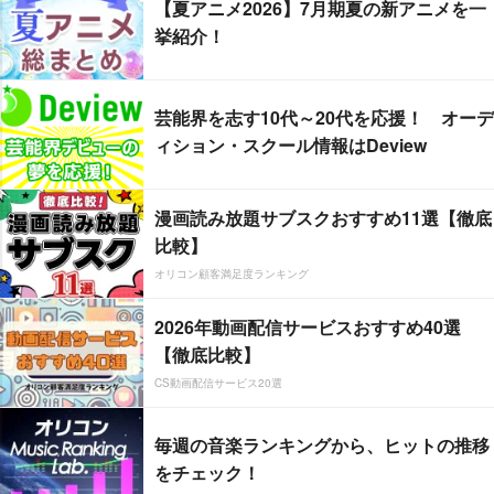
【夏アニメ2026】7月期夏の新アニメを一
挙紹介！
芸能界を志す10代～20代を応援！ オーデ
ィション・スクール情報はDeview
漫画読み放題サブスクおすすめ11選【徹底
比較】
オリコン顧客満足度ランキング
2026年動画配信サービスおすすめ40選
【徹底比較】
CS動画配信サービス20選
毎週の音楽ランキングから、ヒットの推移
をチェック！