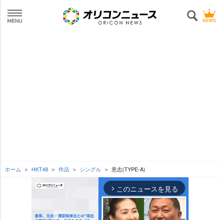
ホーム
HKT48
作品
シングル
意志(TYPE-A)
このニュースを見る
arrow_forward_ios