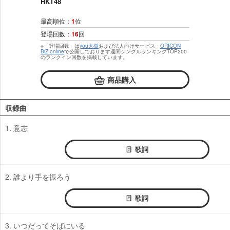
HKT48
最高順位：
1
位
登場回数：
16
回
※「登場回数」は
you大樹
および法人向けサービス・
ORICON
BiZ online
で公開しております週間シングルランキングTOP200
のランクイン回数を掲載しています。
商品購入
収録曲
1. 意志
歌詞
2. 誰より手を振ろう
歌詞
3. いつだってそばにいる