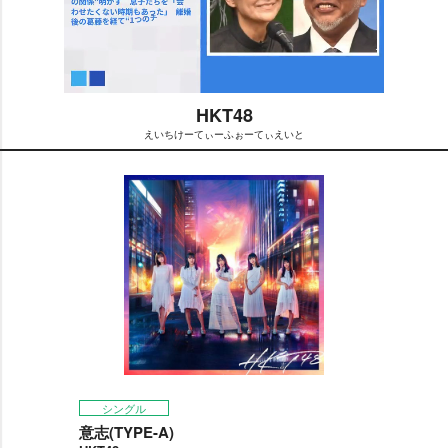
HKT48
えいちけーてぃーふぉーてぃえいと
M
u
t
e
シングル
意志(TYPE-A)