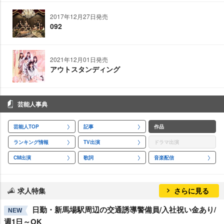
2017年12月27日発売
092
2021年12月01日発売
アウトスタンディング
芸能人事典
芸能人TOP
記事
作品
ランキング情報
TV出演
ドラマ出演
CM出演
歌詞
音楽配信
求人特集
さらに見る
日勤・新馬場駅周辺の交通誘導警備員/入社祝い金あり/
NEW
週1日～OK