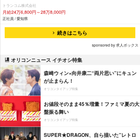
トランコム株式会社
月給24万6,800円～28万8,000円
正社員 / 愛知県
続きはこちら
sponsored by 求人ボックス
オリコンニュース イチオシ特集
森崎ウィン×向井康二“両片思い”にキュン
が止まらん！
オリコンタイアップ特集
お値段そのまま45％増量！ファミマ夏の大
盤振る舞い
オリコンタイアップ特集
SUPER★DRAGON、自ら描いた”レトロ