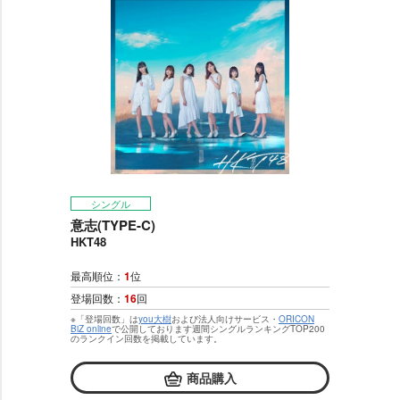
シングル
意志(TYPE-C)
HKT48
最高順位：
1
位
登場回数：
16
回
※「登場回数」は
you大樹
および法人向けサービス・
ORICON
BiZ online
で公開しております週間シングルランキングTOP200
のランクイン回数を掲載しています。
商品購入