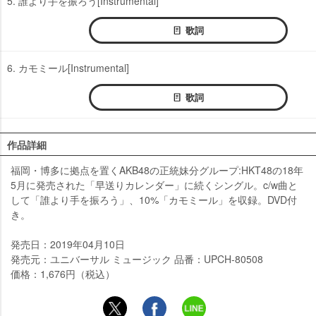
5. 誰より手を振ろう[Instrumental]
歌詞
6. カモミール[Instrumental]
歌詞
作品詳細
福岡・博多に拠点を置くAKB48の正統妹分グループ:HKT48の18年
5月に発売された「早送りカレンダー」に続くシングル。c/w曲と
して「誰より手を振ろう」、10%「カモミール」を収録。DVD付
き。
発売日：2019年04月10日
発売元：ユニバーサル ミュージック 品番：UPCH-80508
価格：1,676円（税込）