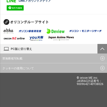
LINEアカウントメディア
PC版に切り替え
禁無断複写転載
クッキーの使用について
© oricon ME inc.
JASRAC許諾番号：
9009642140Y38026