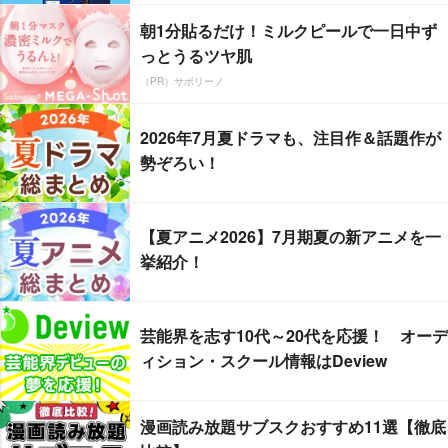
朝1分貼るだけ！ミルクピールで一日中ず
っとうるツヤ肌
（PR）サボリーノ
2026年7月夏ドラマも、注目作＆話題作が
勢ぞろい！
【夏アニメ2026】7月期夏の新アニメを一
挙紹介！
芸能界を志す10代～20代を応援！ オーデ
ィション・スクール情報はDeview
漫画読み放題サブスクおすすめ11選【徹底