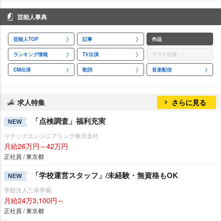
芸能人事典
芸能人TOP
記事
作品
ランキング情報
TV出演
ドラマ出演
CM出演
歌詞
音楽配信
求人特集
さらに見る
「点検調査」福利充実
NEW
リテックエンジニアリング株式会社
月給26万円～42万円
正社員 / 東京都
「学校運営スタッフ」/未経験・無資格もOK
NEW
学校法人三幸学園
月給24万3,100円～
正社員 / 東京都