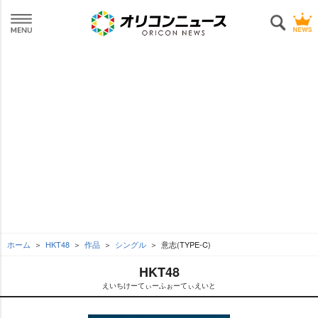
ホーム
HKT48
作品
シングル
意志(TYPE-C)
HKT48
えいちけーてぃーふぉーてぃえいと