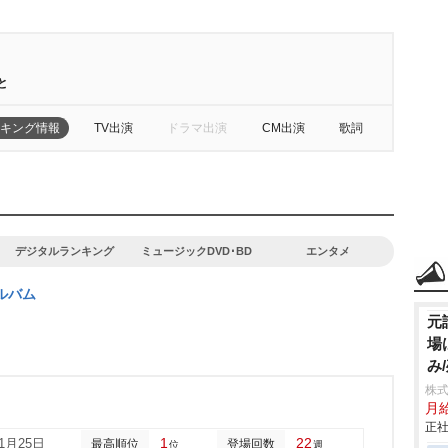
と
キング情報
TV出演
ドラマ出演
CM出演
歌詞
デジタルランキング
ミュージックDVD･BD
エンタメ
ルバム
元
場
み
株
月
正社
1
22
11月25日
最高順位
登場回数
位
週