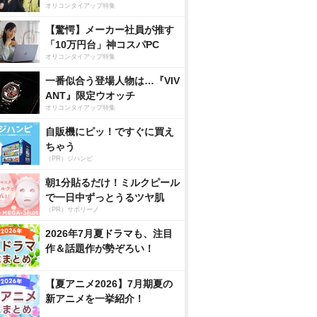
オリコンタイアップ特集
【驚愕】メーカー社員が推す
「10万円台」神コスパPC
オリコンタイアップ特集
一番似合う登場人物は…『VIV
ANT』限定ウオッチ
オリコンタイアップ特集
自販機にピッ！ですぐに買え
ちゃう
（PR）ジハンピ
朝1分貼るだけ！ミルクピール
で一日中ずっとうるツヤ肌
（PR）サボリーノ
2026年7月夏ドラマも、注目
作＆話題作が勢ぞろい！
【夏アニメ2026】7月期夏の
新アニメを一挙紹介！