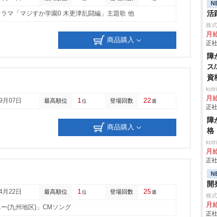
N
活
ドラマ「マジすか学園0 木更津乱闘編」主題歌 他
株
月
商品購入
正社
障
ス
資
ko
月
1
22
09月07日
最高順位
登場回数
位
週
正社
障
商品購入
格
ko
月
正社
N
開
1
25
04月22日
最高順位
登場回数
位
週
株
月給
ー(九州地区)」CMソング
正社