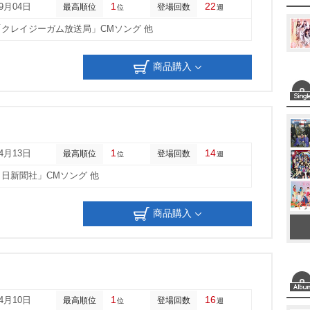
1
22
09月04日
最高順位
登場回数
位
週
t
クレイジーガム放送局」CMソング 他
e
商品購入
1
14
04月13日
最高順位
登場回数
位
週
日新聞社」CMソング 他
商品購入
1
16
04月10日
最高順位
登場回数
位
週