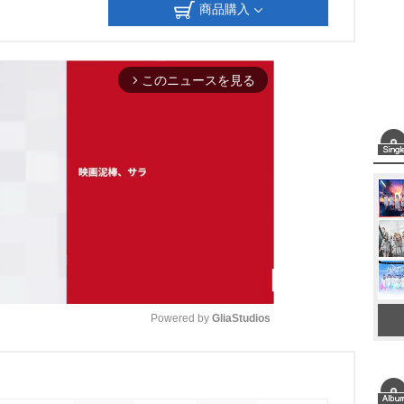
商品購入
このニュースを見る
arrow_forward_ios
Powered by 
GliaStudios
M
u