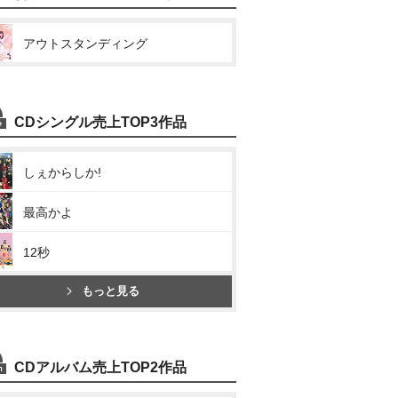
アウトスタンディング
CDシングル売上TOP3作品
しぇからしか!
最高かよ
12秒
もっと見る
CDアルバム売上TOP2作品