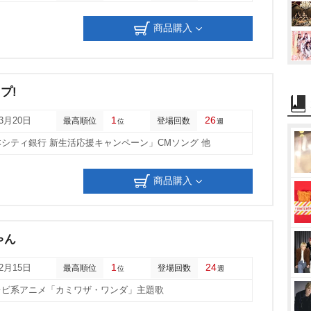
商品購入
プ!
1
26
03月20日
最高順位
登場回数
位
週
シティ銀行 新生活応援キャンペーン」CMソング 他
商品購入
ゃん
1
24
02月15日
最高順位
登場回数
位
週
レビ系アニメ「カミワザ・ワンダ」主題歌