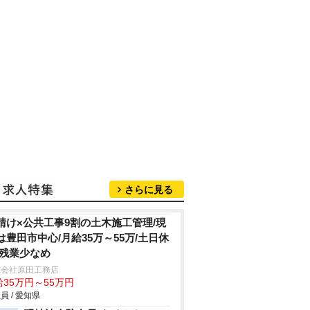
さらに見る
請け×公共工事9割の土木施工管理/現
は豊田市中心/月給35万～55万/土日休
/残業少なめ
式会社原田工務店
給35万円～55万円
員 / 愛知県