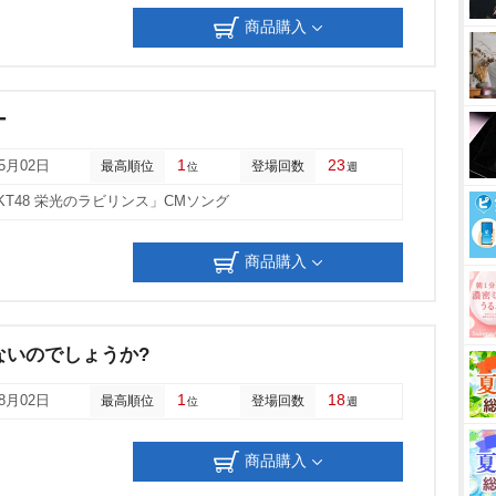
商品購入
ー
1
23
05月02日
最高順位
登場回数
位
週
「HKT48 栄光のラビリンス」CMソング
商品購入
ないのでしょうか?
1
18
08月02日
最高順位
登場回数
位
週
商品購入