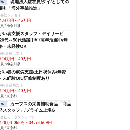
現地法人駐在員/タイ/としての
EW
躍も「海外事業推進」
式会社シンセイ
給34万円～45万円
員 / 神奈川県
がい者支援スタッフ・デイサービ
/20代～50代活躍中/中高年活躍中/無
格・未経験OK
trio紹介横浜支店
給24万円～40万円
員 / 神奈川県
がい者の就労支援/土日祝休み/無資
・未経験OK/研修制度あり
trio紹介品川支店
給24万円～40万円
員 / 東京都
カーブスの栄養補助食品「商品
EW
発スタッフ」/プライム上場G
式会社カーブスジャパン
26万1,058円～34万6,509円
員 / 東京都