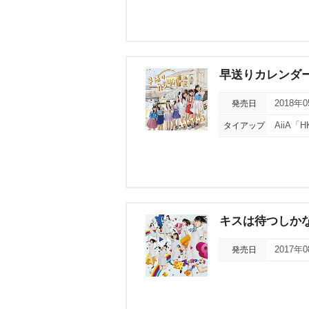
早送りカレンダ
発売日
2018年
タイアップ
AiiA
キスは待つしか
発売日
2017年