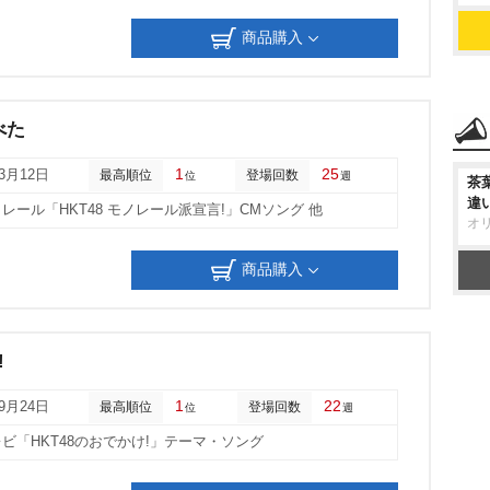
商品購入
べた
1
25
03月12日
最高順位
登場回数
位
週
茶
違
レール「HKT48 モノレール派宣言!」CMソング 他
オ
商品購入
!
1
22
09月24日
最高順位
登場回数
位
週
レビ「HKT48のおでかけ!」テーマ・ソング