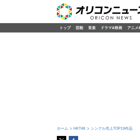
トップ
芸能
音楽
ドラマ&映画
アニメ
ホーム
HKT48
シングル売上TOP19作品