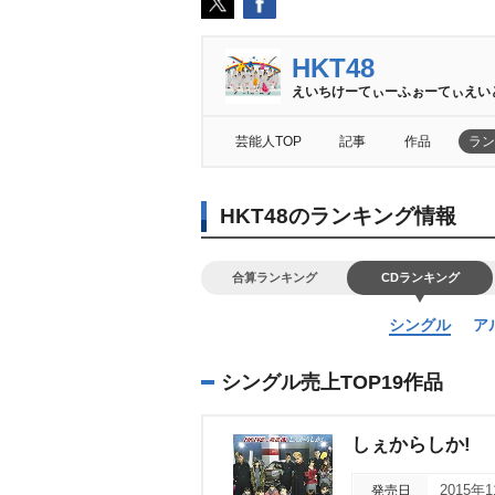
HKT48
えいちけーてぃーふぉーてぃえい
芸能人TOP
記事
作品
ラン
HKT48のランキング情報
合算ランキング
CDランキング
シングル
ア
シングル売上TOP19作品
しぇからしか!
発売日
2015年