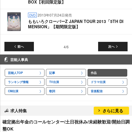
BOX【初回限定版】
2013年07月24日発売
DVD
ももいろクローバーZ JAPAN TOUR 2013「5TH DI
MENSION」【期間限定版】
前へ
4/6
次へ
芸能人事典
芸能人TOP
記事
作品
ランキング情報
TV出演
ドラマ出演
CM出演
歌詞
音楽配信
求人特集
さらに見る
確定拠出年金のコールセンター/土日祝休み/未経験歓迎/開始日調
整OK