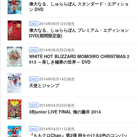
偉大なる、しゅららぼん スタンダード・エディショ
ン DVD
2014年09月12日発売
DVD
偉大なる、しゅららぼん プレミアム・エディション
DVD(期間限定版)
2014年06月25日発売
DVD
WHITE HOT BLIZZARD MOMOIRO CHRISTMAS 2
013 ～美しき極寒の世界～ DVD
2014年05月14日発売
DVD
天使とジャンプ
2014年04月23日発売
DVD
3Bjunior LIVE FINAL 俺の藤井 2014
2014年04月11日発売
DVD
『ももクロChan』第3弾 時をかける5色のコンバッ