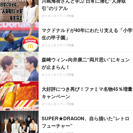
川島海荷さんと学ぶ 日常に潜む“人身取
引”のリアル
オリコンタイアップ特集
マクドナルドが40年にわたり支える「小学
生の甲子園」
オリコンタイアップ特集
森崎ウィン×向井康二“両片思い”にキュン
が止まらん！
オリコンタイアップ特集
大好評につき再び！ファミマ名物45％増量
キャンペーン
オリコンタイアップ特集
SUPER★DRAGON、自ら描いた”レトロ
フューチャー”