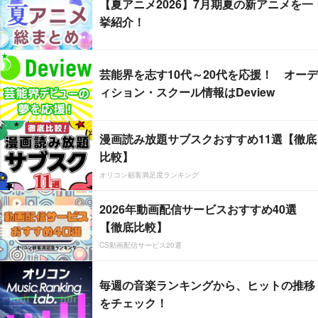
【夏アニメ2026】7月期夏の新アニメを一
挙紹介！
芸能界を志す10代～20代を応援！ オーデ
ィション・スクール情報はDeview
漫画読み放題サブスクおすすめ11選【徹底
比較】
オリコン顧客満足度ランキング
2026年動画配信サービスおすすめ40選
【徹底比較】
CS動画配信サービス20選
毎週の音楽ランキングから、ヒットの推移
をチェック！