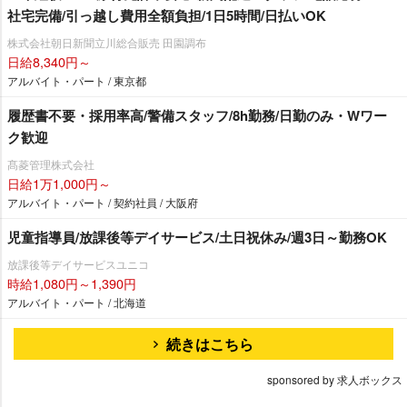
社宅完備/引っ越し費用全額負担/1日5時間/日払いOK
株式会社朝日新聞立川総合販売 田園調布
日給8,340円～
アルバイト・パート / 東京都
履歴書不要・採用率高/警備スタッフ/8h勤務/日勤のみ・Wワー
ク歓迎
髙菱管理株式会社
日給1万1,000円～
アルバイト・パート / 契約社員 / 大阪府
児童指導員/放課後等デイサービス/土日祝休み/週3日～勤務OK
放課後等デイサービスユニコ
時給1,080円～1,390円
アルバイト・パート / 北海道
続きはこちら
sponsored by 求人ボックス