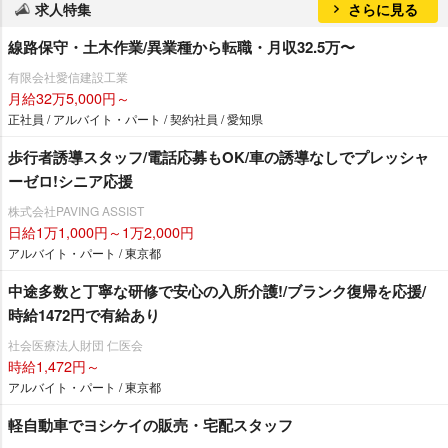
求人特集
さらに見る
線路保守・土木作業/異業種から転職・月収32.5万〜
有限会社愛信建設工業
月給32万5,000円～
正社員 / アルバイト・パート / 契約社員 / 愛知県
歩行者誘導スタッフ/電話応募もOK/車の誘導なしでプレッシャ
ーゼロ!シニア応援
株式会社PAVING ASSIST
日給1万1,000円～1万2,000円
アルバイト・パート / 東京都
中途多数と丁寧な研修で安心の入所介護!/ブランク復帰を応援/
時給1472円で有給あり
社会医療法人財団 仁医会
時給1,472円～
アルバイト・パート / 東京都
軽自動車でヨシケイの販売・宅配スタッフ