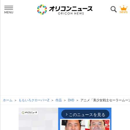
ホーム
ももいろクローバーZ
作品
DVD
アニメ「美少女戦士セーラームーンCr
このニュースを見る
arrow_forward_ios