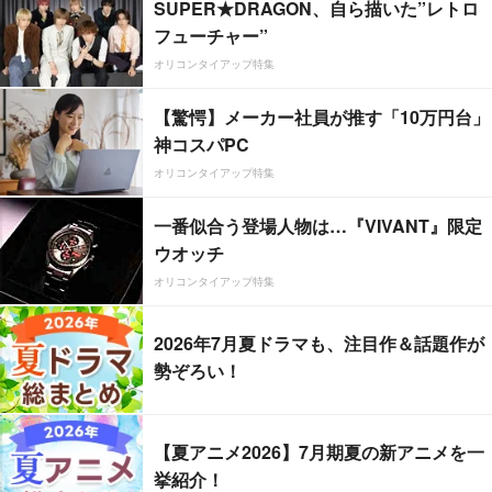
SUPER★DRAGON、自ら描いた”レトロ
フューチャー”
オリコンタイアップ特集
【驚愕】メーカー社員が推す「10万円台」
神コスパPC
オリコンタイアップ特集
一番似合う登場人物は…『VIVANT』限定
ウオッチ
オリコンタイアップ特集
2026年7月夏ドラマも、注目作＆話題作が
勢ぞろい！
【夏アニメ2026】7月期夏の新アニメを一
挙紹介！