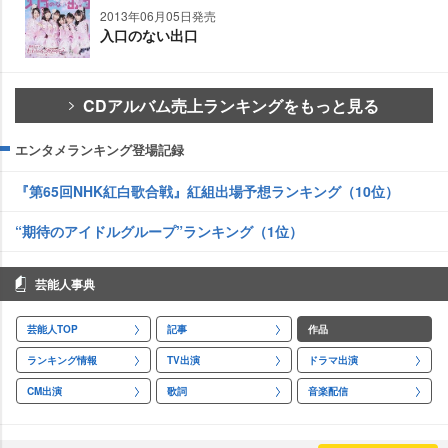
2013年06月05日発売
入口のない出口
CDアルバム売上ランキングをもっと見る
エンタメランキング登場記録
『第65回NHK紅白歌合戦』紅組出場予想ランキング（10位）
“期待のアイドルグループ”ランキング（1位）
芸能人事典
芸能人TOP
記事
作品
ランキング情報
TV出演
ドラマ出演
CM出演
歌詞
音楽配信