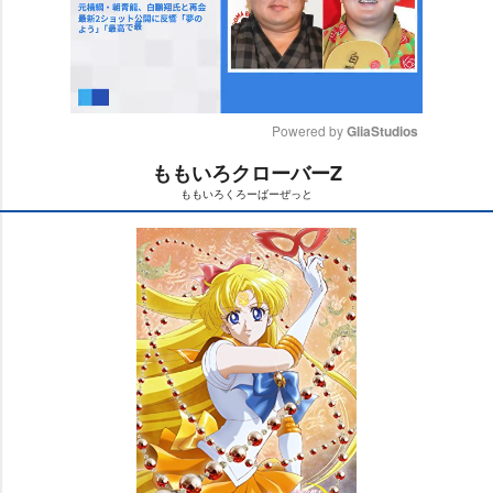
Powered by 
GliaStudios
ももいろクローバーZ
M
ももいろくろーばーぜっと
u
t
e