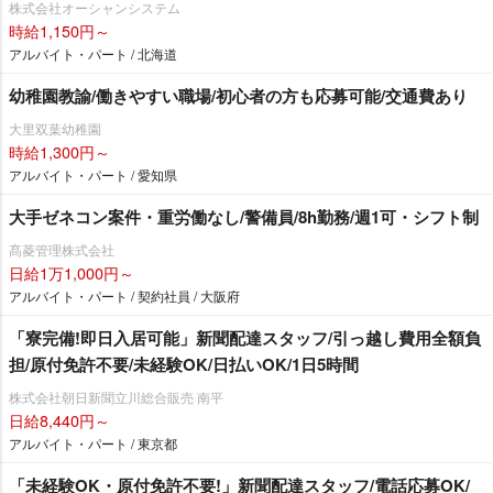
株式会社オーシャンシステム
時給1,150円～
アルバイト・パート / 北海道
幼稚園教諭/働きやすい職場/初心者の方も応募可能/交通費あり
大里双葉幼稚園
時給1,300円～
アルバイト・パート / 愛知県
大手ゼネコン案件・重労働なし/警備員/8h勤務/週1可・シフト制
髙菱管理株式会社
日給1万1,000円～
アルバイト・パート / 契約社員 / 大阪府
「寮完備!即日入居可能」新聞配達スタッフ/引っ越し費用全額負
担/原付免許不要/未経験OK/日払いOK/1日5時間
株式会社朝日新聞立川総合販売 南平
日給8,440円～
アルバイト・パート / 東京都
「未経験OK・原付免許不要!」新聞配達スタッフ/電話応募OK/