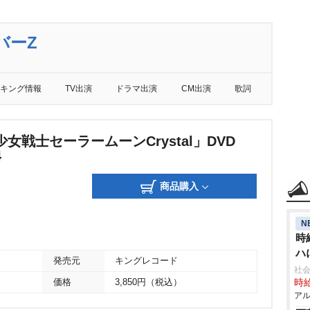
バーZ
キング情報
TV出演
ドラマ出演
CM出演
歌詞
女戦士セーラームーンCrystal」DVD
4
商品購入
N
時
ハ
発売元
キングレコード
社会
価格
3,850円（税込）
時給
アル