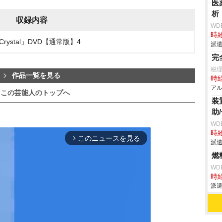
医
析
収録内容
WD
時給
ystal」DVD【通常版】4
派遣
完
税
作品一覧を見る
時給
アル
この芸能人のトップへ
装
助
WD
時給
このニュースを見る
arrow_forward_ios
派遣
燃
WD
時給
派遣