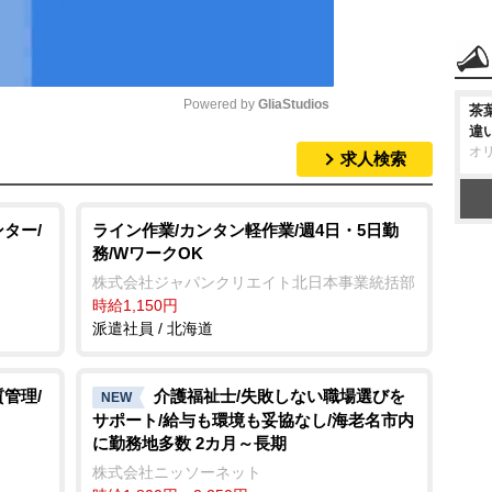
Powered by 
GliaStudios
茶
違
オ
求人検索
M
u
t
ター/
ライン作業/カンタン軽作業/週4日・5日勤
務/WワークOK
e
株式会社ジャパンクリエイト北日本事業統括部
時給1,150円
派遣社員 / 北海道
管理/
介護福祉士/失敗しない職場選びを
NEW
サポート/給与も環境も妥協なし/海老名市内
に勤務地多数 2カ月～長期
株式会社ニッソーネット