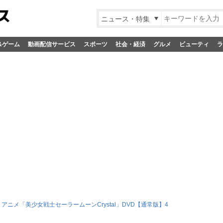
ニュース・特集
&ゲーム
動画配信サービス
スポーツ
社会・経済
グルメ
ビューティ
ラ
アニメ「美少女戦士セーラームーンCrystal」DVD【通常版】4