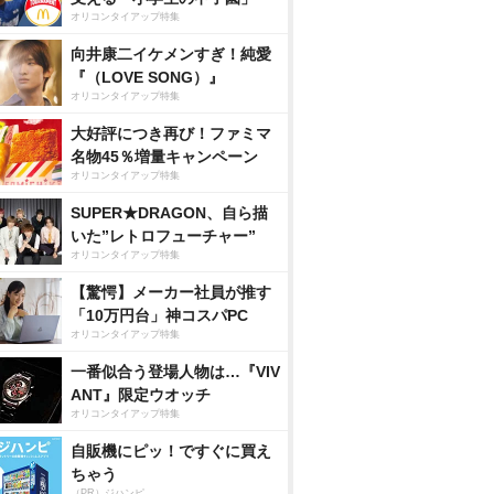
オリコンタイアップ特集
向井康二イケメンすぎ！純愛
『（LOVE SONG）』
オリコンタイアップ特集
大好評につき再び！ファミマ
名物45％増量キャンペーン
オリコンタイアップ特集
SUPER★DRAGON、自ら描
いた”レトロフューチャー”
オリコンタイアップ特集
【驚愕】メーカー社員が推す
「10万円台」神コスパPC
オリコンタイアップ特集
一番似合う登場人物は…『VIV
ANT』限定ウオッチ
オリコンタイアップ特集
自販機にピッ！ですぐに買え
ちゃう
（PR）ジハンピ