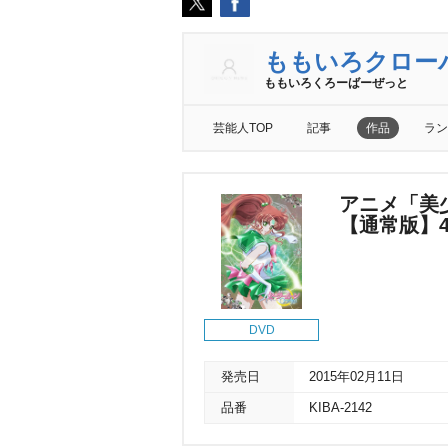
ももいろクロー
ももいろくろーばーぜっと
芸能人TOP
記事
作品
ラン
アニメ「美少
【通常版】
DVD
発売日
2015年02月11日
品番
KIBA-2142