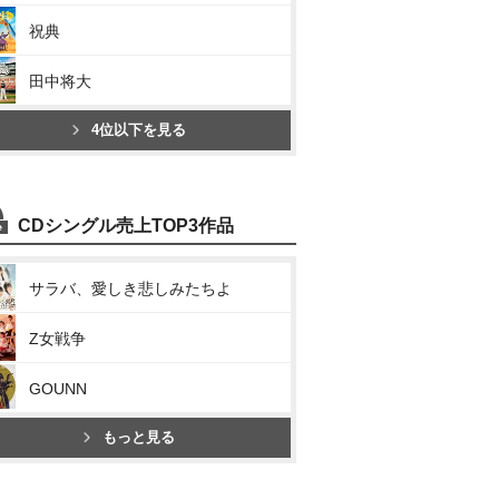
祝典
田中将大
4位以下を見る
CDシングル売上TOP3作品
サラバ、愛しき悲しみたちよ
Z女戦争
GOUNN
もっと見る