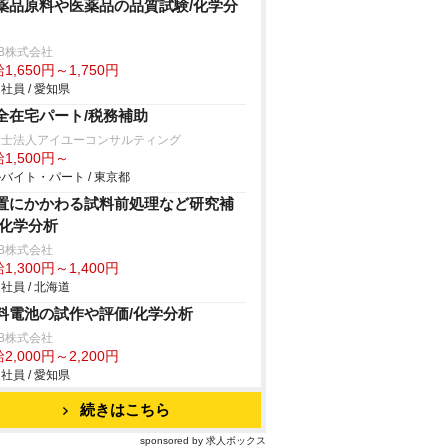
薬品原料や医薬品の品質試験/化学分
B株式会社
1,650円～1,750円
社員 / 愛知県
全在宅パート/税務補助
理士法人アイユーコンサルティング
1,500円～
バイト・パート / 東京都
置にかかわる試料前処理など研究補
/化学分析
B株式会社
1,300円～1,400円
社員 / 北海道
料電池の試作や評価/化学分析
B株式会社
2,000円～2,200円
社員 / 愛知県
続きはこちら
sponsored by 求人ボックス