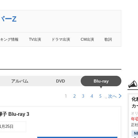
バーZ
キング情報
TV出演
ドラマ出演
CM出演
歌詞
アルバム
DVD
Blu-ray
1
2
3
4
5
次へ
化
カ
オ
Blu-ray 3
年収
正社
11月25日
N