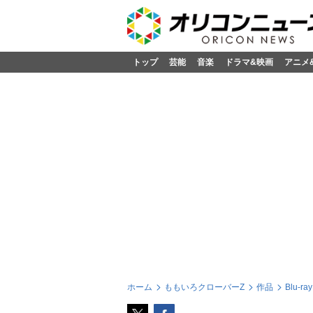
トップ
芸能
音楽
ドラマ&映画
アニメ
ホーム
ももいろクローバーZ
作品
Blu-ray