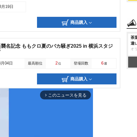
08月19日
商品購入
茶
違
名記念 ももクロ夏のバカ騒ぎ2025 in 横浜スタジ
オ
y
2
6
3月04日
最高順位
登場回数
位
週
商品購入
このニュースを見る
arrow_forward_ios