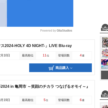
Powered by 
GliaStudios
M
4-HOLY 4D NIGHT-」LIVE Blu-ray
u
11
4
2月10日
最高順位
登場回数
位
週
t
e
商品購入
024 in 亀岡市 ～笑顔のチカラ つなげるオモイ～』
5
6
3月19日
最高順位
登場回数
位
週