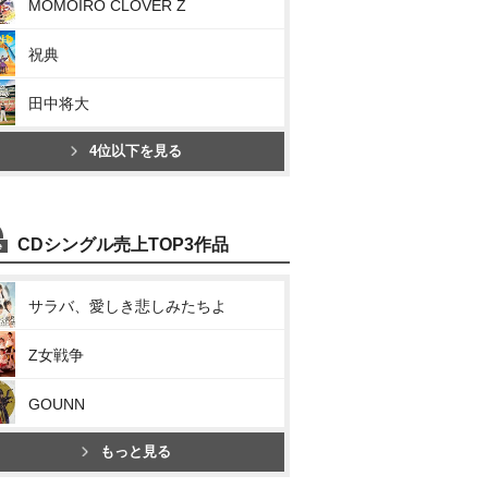
MOMOIRO CLOVER Z
祝典
田中将大
4位以下を見る
CDシングル売上TOP3作品
サラバ、愛しき悲しみたちよ
Z女戦争
GOUNN
もっと見る