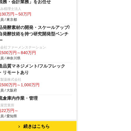
税務・会計業務」をお任せ
すみ税理士法人
給30万円～50万円
員 / 東京都
品発酵素材の開発・スケールアップ/
自発酵技術を持つ研究開発型ベンチ
ー
式会社ファーメンステーション
500万円～840万円
員 / 神奈川県
造品質マネジメント/フルフレック
・リモートあり
林製薬株式会社
500万円～1,000万円
員 / 大阪府
流倉庫内作業・管理
古屋営業所
給22万円～
員 / 愛知県
続きはこちら