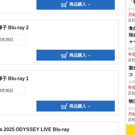
「
商品購入
か
月
正社
Blu-ray 2
食
独
10月28日
ャ
株
年収
商品購入
正社
製
ス
Blu-ray 1
小
年収
09月30日
正社
物
商品購入
名
月
正社
s 2025 ODYSSEY LIVE Blu-ray