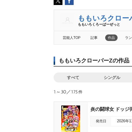
ももいろクロー
ももいろくろーばーぜっと
芸能人TOP
記事
作品
ラン
ももいろクローバーZの作品
すべて
シングル
1～30／175
件
炎の闘球女 ドッジ弾子 
発売日
2026年