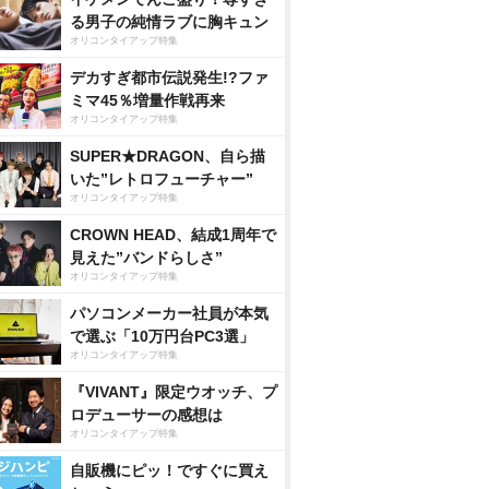
る男子の純情ラブに胸キュン
オリコンタイアップ特集
デカすぎ都市伝説発生!?ファ
ミマ45％増量作戦再来
オリコンタイアップ特集
SUPER★DRAGON、自ら描
いた”レトロフューチャー”
オリコンタイアップ特集
CROWN HEAD、結成1周年で
見えた”バンドらしさ”
オリコンタイアップ特集
パソコンメーカー社員が本気
で選ぶ「10万円台PC3選」
オリコンタイアップ特集
『VIVANT』限定ウオッチ、プ
ロデューサーの感想は
オリコンタイアップ特集
自販機にピッ！ですぐに買え