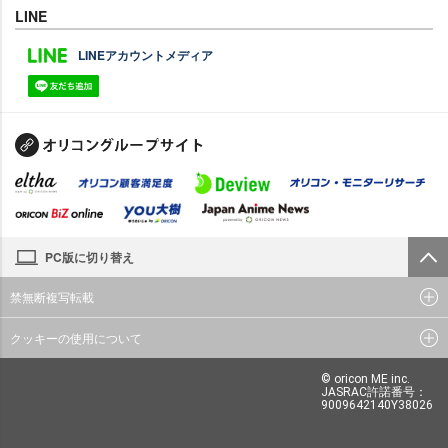
LINE
LINEアカウントメディア
PC版に切り替え
禁無断複写転載
クッキーの使用について
© oricon ME inc.
JASRAC許諾番号：
9009642140Y38026