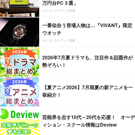
万円台PC３選」
オリコンタイアップ特集
一番似合う登場人物は…『VIVANT』限定
ウオッチ
オリコンタイアップ特集
2026年7月夏ドラマも、注目作＆話題作が
勢ぞろい！
【夏アニメ2026】7月期夏の新アニメを一
挙紹介！
芸能界を志す10代～20代を応援！ オーデ
ィション・スクール情報はDeview