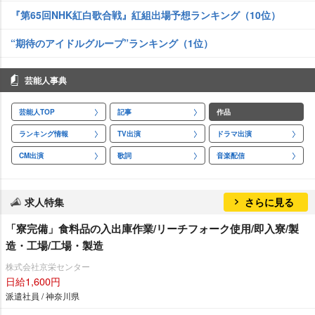
『第65回NHK紅白歌合戦』紅組出場予想ランキング（10位）
“期待のアイドルグループ”ランキング（1位）
芸能人事典
芸能人TOP
記事
作品
ランキング情報
TV出演
ドラマ出演
CM出演
歌詞
音楽配信
求人特集
さらに見る
「寮完備」食料品の入出庫作業/リーチフォーク使用/即入寮/製
造・工場/工場・製造
株式会社京栄センター
日給1,600円
派遣社員 / 神奈川県