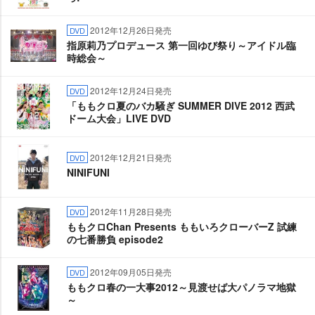
2012年12月26日発売
DVD
指原莉乃プロデュース 第一回ゆび祭り～アイドル臨
時総会～
2012年12月24日発売
DVD
「ももクロ夏のバカ騒ぎ SUMMER DIVE 2012 西武
ドーム大会」LIVE DVD
2012年12月21日発売
DVD
NINIFUNI
2012年11月28日発売
DVD
ももクロChan Presents ももいろクローバーZ 試練
の七番勝負 episode2
2012年09月05日発売
DVD
ももクロ春の一大事2012～見渡せば大パノラマ地獄
～