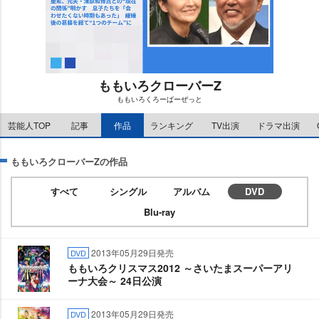
ももいろクローバーZ
ももいろくろーばーぜっと
M
芸能人TOP
記事
作品
ランキング
TV出演
ドラマ出演
u
t
e
ももいろクローバーZの作品
すべて
シングル
アルバム
DVD
Blu-ray
2013年05月29日発売
DVD
ももいろクリスマス2012 ～さいたまスーパーアリ
ーナ大会～ 24日公演
2013年05月29日発売
DVD