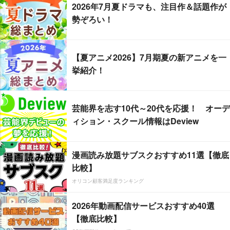
2026年7月夏ドラマも、注目作＆話題作が
勢ぞろい！
【夏アニメ2026】7月期夏の新アニメを一
挙紹介！
芸能界を志す10代～20代を応援！ オーデ
ィション・スクール情報はDeview
漫画読み放題サブスクおすすめ11選【徹底
比較】
オリコン顧客満足度ランキング
2026年動画配信サービスおすすめ40選
【徹底比較】