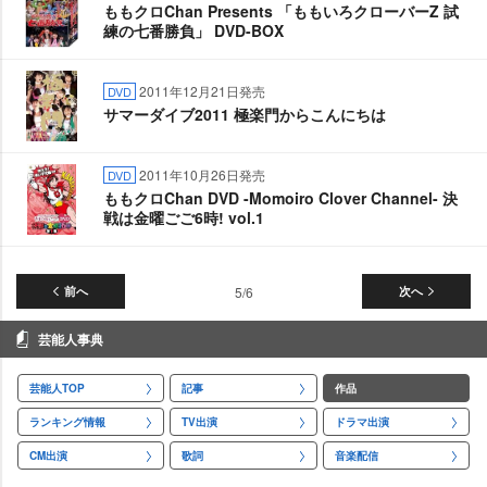
ももクロChan Presents 「ももいろクローバーZ 試
練の七番勝負」 DVD-BOX
2011年12月21日発売
DVD
サマーダイブ2011 極楽門からこんにちは
2011年10月26日発売
DVD
ももクロChan DVD -Momoiro Clover Channel- 決
戦は金曜ごご6時! vol.1
前へ
5/6
次へ
芸能人事典
芸能人TOP
記事
作品
ランキング情報
TV出演
ドラマ出演
CM出演
歌詞
音楽配信