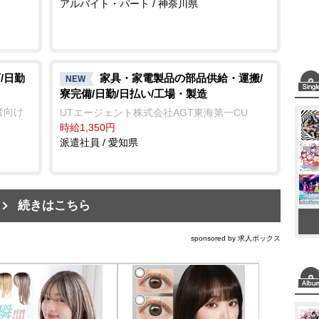
アルバイト・パート / 神奈川県
/日勤
家具・家電製品の部品供給・運搬/
NEW
寮完備/日勤/日払い/工場・製造
者向け
UTエージェント株式会社AGT東海第一CU
時給1,350円
派遣社員 / 愛知県
続きはこちら
sponsored by 求人ボックス