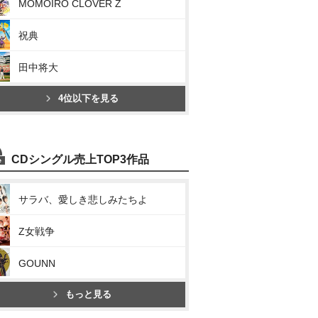
MOMOIRO CLOVER Z
祝典
田中将大
4位以下を見る
CDシングル売上TOP3作品
サラバ、愛しき悲しみたちよ
Z女戦争
GOUNN
もっと見る