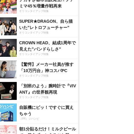
ミマ45％増量作戦再来
オリコンタイアップ特集
SUPER★DRAGON、自ら描
いた”レトロフューチャー”
オリコンタイアップ特集
CROWN HEAD、結成1周年で
見えた”バンドらしさ”
オリコンタイアップ特集
【驚愕】メーカー社員が推す
「10万円台」神コスパPC
オリコンタイアップ特集
「別班のよう」腕時計で『VIV
ANT』の世界観再現
オリコンタイアップ特集
自販機にピッ！ですぐに買え
ちゃう
（PR）ジハンピ
朝1分貼るだけ！ミルクピール