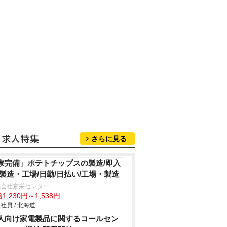
さらに見る
寮完備」ポテトチップスの製造/即入
/製造・工場/日勤/日払い/工場・製造
式会社京栄センター
1,230円～1,538円
社員 / 北海道
人向け家電製品に関するコールセン