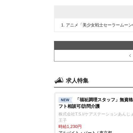
1. アニメ「美少女戦士セーラームーンCr
求人特集
「福祉調理スタッフ」無資格
NEW
フト相談可/訪問介護
株式会社T.S.I/ケアステーションあんじ
王子
時給1,230円
アルバイト・パート / 東京都