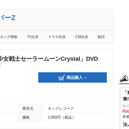
バーZ
キング情報
TV出演
ドラマ出演
CM出演
歌詞
女戦士セーラームーンCrystal」DVD
2
商品購入
「
寮
株
発売元
キングレコード
時給
派遣
価格
3,850円（税込）
法