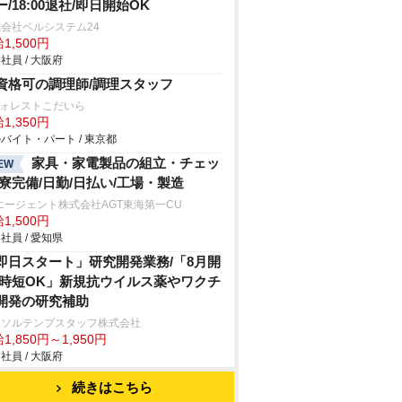
ー/18:00退社/即日開始OK
会社ベルシステム24
1,500円
社員 / 大阪府
資格可の調理師/調理スタッフ
フォレストこだいら
1,350円
バイト・パート / 東京都
家具・家電製品の組立・チェッ
EW
/寮完備/日勤/日払い/工場・製造
エージェント株式会社AGT東海第一CU
1,500円
社員 / 愛知県
即日スタート」研究開発業務/「8月開
/時短OK」新規抗ウイルス薬やワクチ
開発の研究補助
ーソルテンプスタッフ株式会社
1,850円～1,950円
社員 / 大阪府
続きはこちら