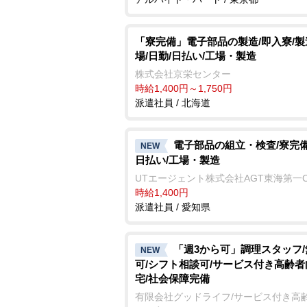
「寮完備」電子部品の製造/即入寮/
場/日勤/日払い/工場・製造
株式会社京栄センター
時給1,400円～1,750円
派遣社員 / 北海道
電子部品の組立・検査/寮完備
NEW
日払い/工場・製造
UTエージェント株式会社AGT東海第一
時給1,400円
派遣社員 / 愛知県
「週3から可」調理スタッフ
NEW
可/シフト相談可/サービス付き高齢
宅/社会保障完備
有限会社グッドライフ/サービス付き高