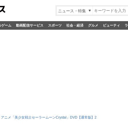
ニュース・特集
&ゲーム
動画配信サービス
スポーツ
社会・経済
グルメ
ビューティ
ラ
アニメ「美少女戦士セーラームーンCrystal」DVD【通常版】2