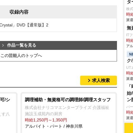
タ
株式
収録内容
時給
派遣
ystal」DVD【通常版】2
無
IT
時給
作品一覧を見る
アル
N
この芸能人のトップへ
ク
UT
時給
派遣
求人検索
「
始
可/シ
調理補助・無資格可の調理師/調理スタッフ
ン
パ
株式会社ナリコマエンタープライズ 介護福祉
時給
施設玉成苑内の厨房
ぇす八
派遣
時給1,250円～1,350円
アルバイト・パート / 神奈川県