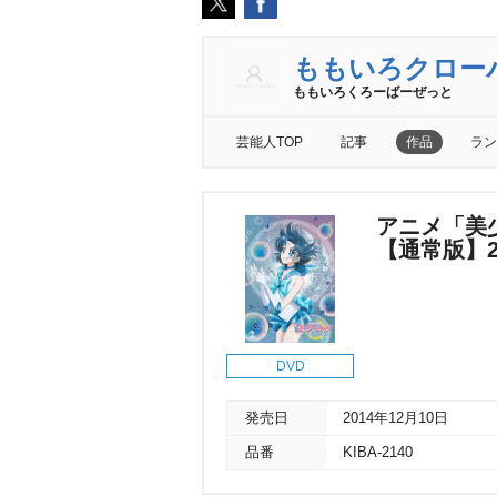
ももいろクロー
ももいろくろーばーぜっと
芸能人TOP
記事
作品
ラン
アニメ「美少
【通常版】
DVD
発売日
2014年12月10日
品番
KIBA-2140