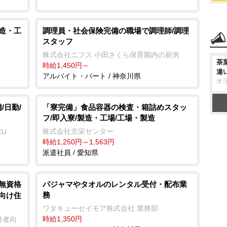
製造・工
調理員・社会保険完備の職場で調理師/調理
スタッフ
株式会社ニフス 小田さくら保育園内の厨房
茶
時給1,450円～
違
アルバイト・パート / 神奈川県
オ
/日勤/
「寮完備」食品容器の検査・箱詰めスタッ
フ/即入寮/製造・工場/工場・製造
株式会社京栄センター
CU
時給1,250円～1,563円
派遣社員 / 愛知県
/無資格
パジャマやタオルのレンタル受付・配布業
務
者向け住
ワタキューセイモア株式会社 業務部
時給1,350円
齢者向