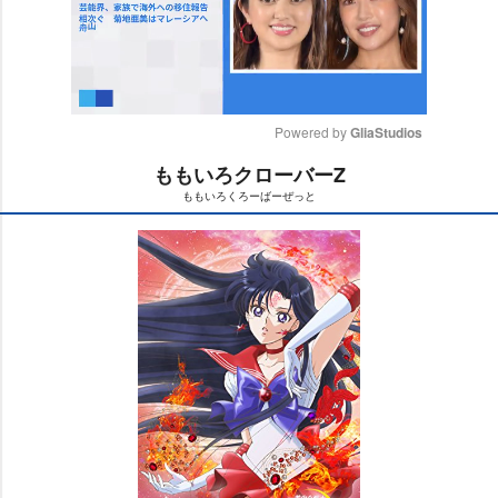
Powered by 
GliaStudios
ももいろクローバーZ
M
ももいろくろーばーぜっと
u
t
e