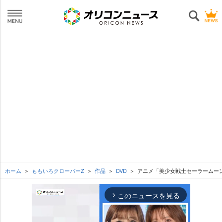
ホーム
ももいろクローバーZ
作品
DVD
アニメ「美少女戦士セーラームーンCr
このニュースを見る
arrow_forward_ios