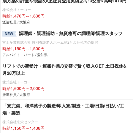
漢方薬の計量や袋詰め/正社員登用実績あり!3交替×高時1470円
株式会社トーコー
時給1,470円～1,838円
派遣社員 / 大阪府
調理師・調理補助・無資格可の調理師/調理スタッフ
NEW
富士産業株式会社 特別養護老人ホーム第2とよた苑内の厨房
時給1,150円～1,500円
アルバイト・パート / 愛知県
リフトでの荷受け・運搬作業/3交替で賢く収入GET 土日祝休&
月28万以上
株式会社トーコー
時給1,600円～2,000円
派遣社員 / 大阪府
「寮完備」和洋菓子の製造/即入寮/製造・工場/日勤/日払い/工
場・製造
株式会社京栄センター
時給1,150円～1,438円