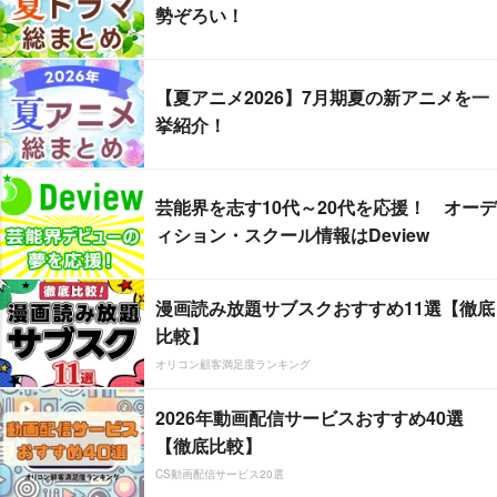
勢ぞろい！
【夏アニメ2026】7月期夏の新アニメを一
挙紹介！
芸能界を志す10代～20代を応援！ オーデ
ィション・スクール情報はDeview
漫画読み放題サブスクおすすめ11選【徹底
比較】
オリコン顧客満足度ランキング
2026年動画配信サービスおすすめ40選
【徹底比較】
CS動画配信サービス20選