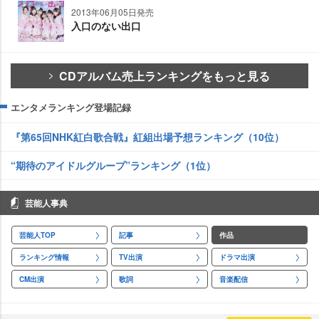
2013年06月05日発売
入口のない出口
CDアルバム売上ランキングをもっと見る
エンタメランキング登場記録
『第65回NHK紅白歌合戦』紅組出場予想ランキング（10位）
“期待のアイドルグループ”ランキング（1位）
芸能人事典
芸能人TOP
記事
作品
ランキング情報
TV出演
ドラマ出演
CM出演
歌詞
音楽配信