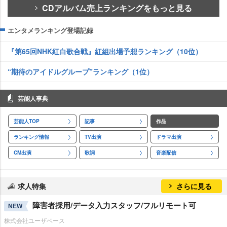
CDアルバム売上ランキングをもっと見る
エンタメランキング登場記録
『第65回NHK紅白歌合戦』紅組出場予想ランキング（10位）
“期待のアイドルグループ”ランキング（1位）
芸能人事典
芸能人TOP
記事
作品
ランキング情報
TV出演
ドラマ出演
CM出演
歌詞
音楽配信
求人特集
さらに見る
障害者採用/データ入力スタッフ/フルリモート可
NEW
株式会社ユーザベース