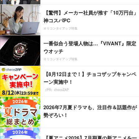
【驚愕】メーカー社員が推す「10万円台」
神コスパPC
オリコンタイアップ特集
一番似合う登場人物は…『VIVANT』限定
ウオッチ
オリコンタイアップ特集
【8月12日まで！】チョコザップキャンペ
ーン実施中！
（PR）chocoZAP
2026年7月夏ドラマも、注目作＆話題作が
勢ぞろい！
【夏アニメ2026】7月期夏の新アニメを一