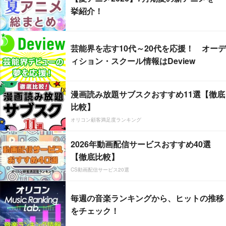
挙紹介！
芸能界を志す10代～20代を応援！ オーデ
ィション・スクール情報はDeview
漫画読み放題サブスクおすすめ11選【徹底
比較】
オリコン顧客満足度ランキング
2026年動画配信サービスおすすめ40選
【徹底比較】
CS動画配信サービス20選
毎週の音楽ランキングから、ヒットの推移
をチェック！