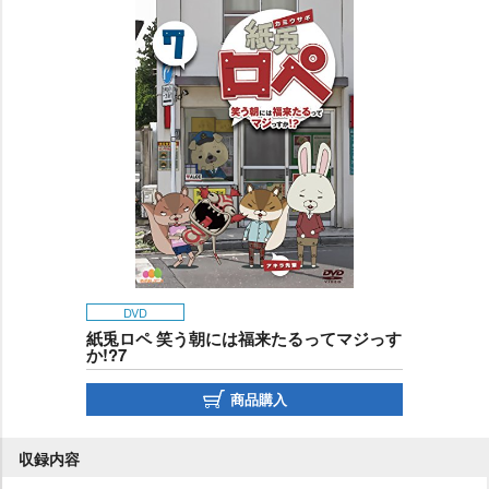
DVD
紙兎ロペ 笑う朝には福来たるってマジっす
か!?7
商品購入
収録内容