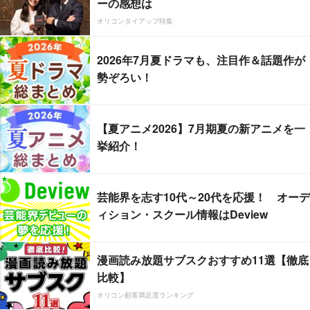
ーの感想は
オリコンタイアップ特集
2026年7月夏ドラマも、注目作＆話題作が
勢ぞろい！
【夏アニメ2026】7月期夏の新アニメを一
挙紹介！
芸能界を志す10代～20代を応援！ オーデ
ィション・スクール情報はDeview
漫画読み放題サブスクおすすめ11選【徹底
比較】
オリコン顧客満足度ランキング