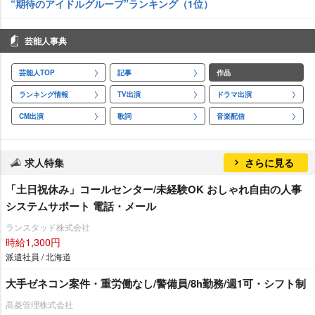
“期待のアイドルグループ”ランキング（1位）
芸能人事典
芸能人TOP
記事
作品
ランキング情報
TV出演
ドラマ出演
CM出演
歌詞
音楽配信
求人特集
さらに見る
「土日祝休み」コールセンター/未経験OK おしゃれ自由の人事
システムサポート 電話・メール
ランスタッド株式会社
時給1,300円
派遣社員 / 北海道
大手ゼネコン案件・重労働なし/警備員/8h勤務/週1可・シフト制
髙菱管理株式会社