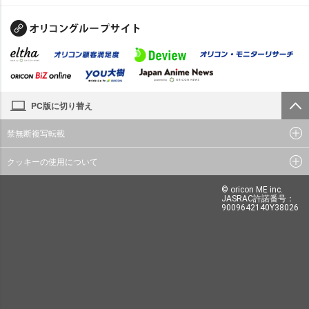
PC版に切り替え
禁無断複写転載
クッキーの使用について
© oricon ME inc.
JASRAC許諾番号：
9009642140Y38026