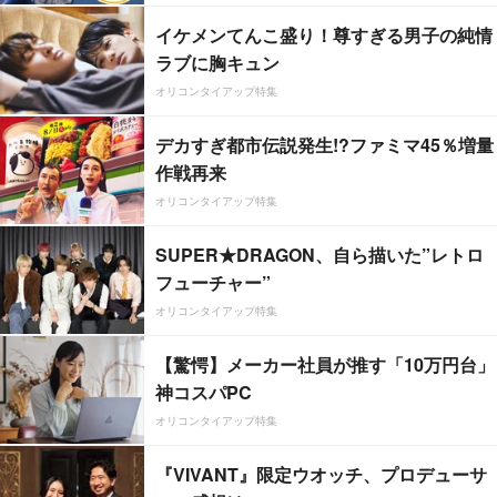
イケメンてんこ盛り！尊すぎる男子の純情
ラブに胸キュン
オリコンタイアップ特集
デカすぎ都市伝説発生!?ファミマ45％増量
作戦再来
オリコンタイアップ特集
SUPER★DRAGON、自ら描いた”レトロ
フューチャー”
オリコンタイアップ特集
【驚愕】メーカー社員が推す「10万円台」
神コスパPC
オリコンタイアップ特集
『VIVANT』限定ウオッチ、プロデューサ