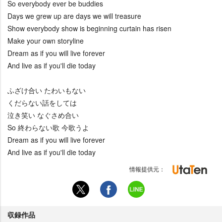
So everybody ever be buddies
Days we grew up are days we will treasure
Show everybody show is beginning curtain has risen
Make your own storyline
Dream as if you will live forever
And live as if you'll die today
ふざけ合い たわいもない
くだらない話をしては
泣き笑い なぐさめ合い
So 終わらない歌 今歌うよ
Dream as if you will live forever
And live as if you'll die today
情報提供元：
収録作品