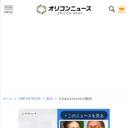
ホーム
ONE OK ROCK
歌詞
C.h.a.o.s.m.y.t.h.の歌詞
このニュースを見る
arrow_forward_ios