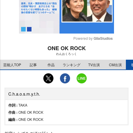
Powered by 
GliaStudios
ONE OK ROCK
M
わんおくろっく
u
t
芸能人TOP
記事
作品
ランキング
TV出演
CM出演
e
C.h.a.o.s.m.y.t.h.
作詞 :
TAKA
作曲 :
ONE OK ROCK
編曲 :
ONE OK ROCK