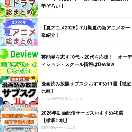
勢ぞろい！
【夏アニメ2026】7月期夏の新アニメを一
挙紹介！
芸能界を志す10代～20代を応援！ オーデ
ィション・スクール情報はDeview
漫画読み放題サブスクおすすめ11選【徹底
比較】
オリコン顧客満足度ランキング
2026年動画配信サービスおすすめ40選
【徹底比較】
CS動画配信サービス20選