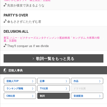
先攻か後攻で決まるような
PARTY’S OVER
傘もささずにたたずむ君
DELUSION:ALL
東宝,ソニー・ピクチャーズエンタテインメント配給映画「キングダム 大将軍の帰
還」主題歌
They'll conquer us if we divide
歌詞一覧をもっと見る
芸能人事典
芸能人TOP
記事
作品
ランキング情報
TV出演
ドラマ出演
CM出演
歌詞
音楽配信