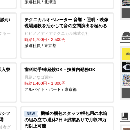
派遣社員 / 北海道
談可/
テクニカルオペレーター 音響・照明・映像
現場経験を活かして音の空間演出を極める
ぐるー
ヒビノメディアテクニカル株式会社
時給1,700円～2,500円
派遣社員 / 東京都
即入寮
歯科助手/未経験OK・扶養内勤務OK
月島いなば歯科
時給1,400円～1,800円
アルバイト・パート / 東京都
/シフ
機械の梱包スタッフ/梱包用の木箱
NEW
備
の組み立て/週休2日 &残業ありで月収29万
円以上可能
齢者グ