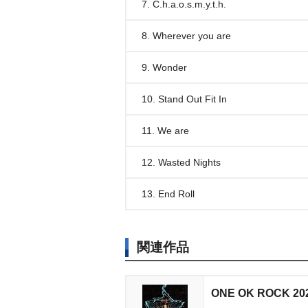
7. C.h.a.o.s.m.y.t.h.
8. Wherever you are
9. Wonder
10. Stand Out Fit In
11. We are
12. Wasted Nights
13. End Roll
関連作品
ONE OK ROCK 2020