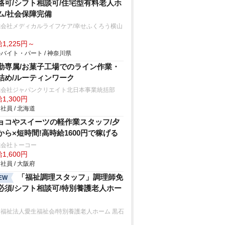
格可/シフト相談可/住宅型有料老人ホ
ム/社会保障完備
式会社メディカルライフケア/幸せふくろう横山
1,225円～
バイト・パート / 神奈川県
勤専属/お菓子工場でのライン作業・
詰め/ルーティンワーク
式会社ジャパンクリエイト北日本事業統括部
1,300円
社員 / 北海道
ョコやスイーツの軽作業スタッフ/夕
から×短時間!高時給1600円で稼げる
式会社トーコー
1,600円
社員 / 大阪府
「福祉調理スタッフ」調理師免
EW
必須/シフト相談可/特別養護老人ホー
福祉法人愛生福祉会/特別養護老人ホーム 黒石