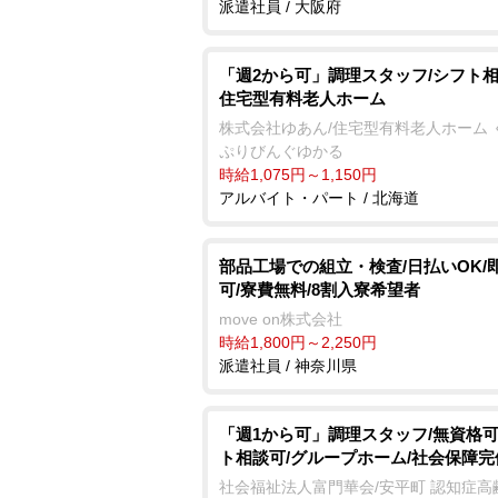
派遣社員 / 大阪府
「週2から可」調理スタッフ/シフト相
住宅型有料老人ホーム
株式会社ゆあん/住宅型有料老人ホーム 
ぷりびんぐゆかる
時給1,075円～1,150円
アルバイト・パート / 北海道
部品工場での組立・検査/日払いOK/
可/寮費無料/8割入寮希望者
move on株式会社
時給1,800円～2,250円
派遣社員 / 神奈川県
「週1から可」調理スタッフ/無資格可
ト相談可/グループホーム/社会保障完
社会福祉法人富門華会/安平町 認知症高