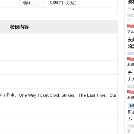
資
価格
6,050円（税込）
ー
株
台
時給
収録内容
アル
夜
箱
株
時給
派遣
チ
方
株
時給
、One Way Ticket/Clock Strikes、The Last Time、Sta
派遣
N
許
ム
社会
荘