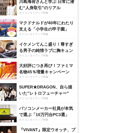
川島海荷さんと学ぶ 日常に潜
む“人身取引”のリアル
オリコンタイアップ特集
マクドナルドが40年にわたり
支える「小学生の甲子園」
オリコンタイアップ特集
イケメンてんこ盛り！尊すぎ
る男子の純情ラブに胸キュン
オリコンタイアップ特集
大好評につき再び！ファミマ
名物45％増量キャンペーン
オリコンタイアップ特集
SUPER★DRAGON、自ら描
いた”レトロフューチャー”
オリコンタイアップ特集
パソコンメーカー社員が本気
で選ぶ「10万円台PC3選」
オリコンタイアップ特集
『VIVANT』限定ウオッチ、プ