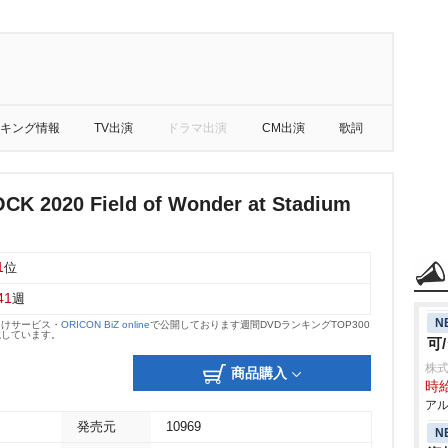
キング情報
TV出演
ドラマ出演
CM出演
歌詞
K 2020 Field of Wonder at Stadium
1
位
41
週
N
向けサービス・
ORICON BiZ online
で公開しております週間DVDランキングTOP300
載しています。
可
株式
商品購入
時給
アル
発売元
10969
N