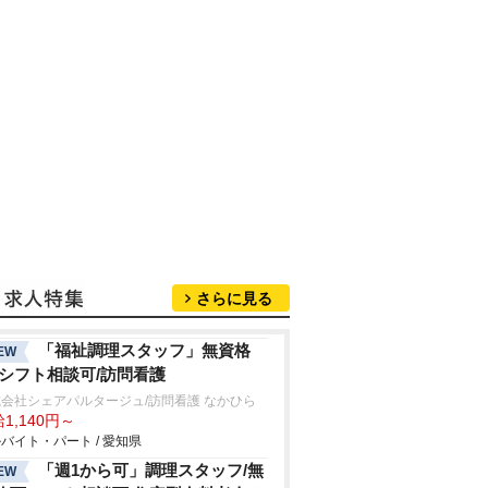
さらに見る
「福祉調理スタッフ」無資格
EW
/シフト相談可/訪問看護
会社シェアパルタージュ/訪問看護 なかひら
1,140円～
バイト・パート / 愛知県
「週1から可」調理スタッフ/無
EW