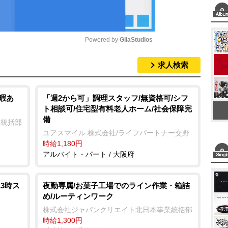
Powered by 
GliaStudios
求人検索
M
u
t
暇あ
「週2から可」調理スタッフ/無資格可/シフ
ト相談可/住宅型有料老人ホーム/社会保障完
e
備
業統括部
ユアスマイル 株式会社/ライフパートナー交野
時給1,180円
アルバイト・パート / 大阪府
3時ス
夜勤専属/お菓子工場でのライン作業・箱詰
め/ルーティンワーク
株式会社ジャパンクリエイト北日本事業統括部
時給1,300円