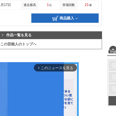
1
21
1月17日
過去最高
登場回数
位
週
商品購入
作品一覧を見る
この芸能人のトップへ
このニュースを見る
arrow_forward_ios