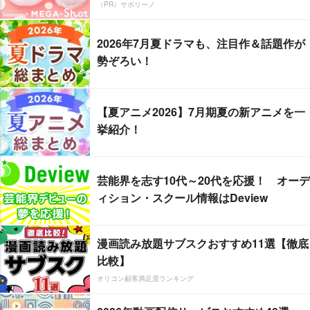
（PR）サボリーノ
2026年7月夏ドラマも、注目作＆話題作が
勢ぞろい！
【夏アニメ2026】7月期夏の新アニメを一
挙紹介！
芸能界を志す10代～20代を応援！ オーデ
ィション・スクール情報はDeview
漫画読み放題サブスクおすすめ11選【徹底
比較】
オリコン顧客満足度ランキング