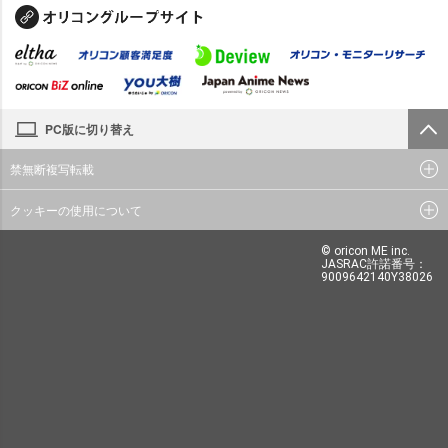
PC版に切り替え
禁無断複写転載
クッキーの使用について
© oricon ME inc.
JASRAC許諾番号：
9009642140Y38026