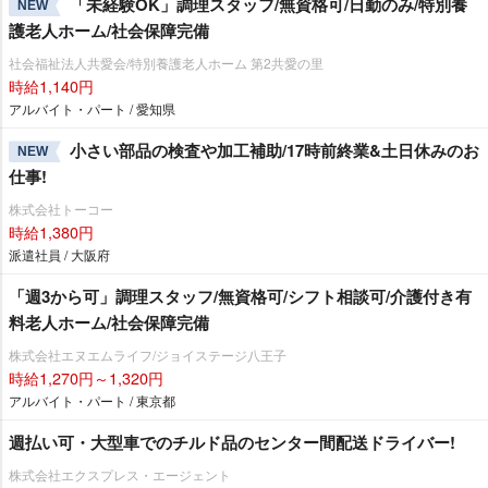
「未経験OK」調理スタッフ/無資格可/日勤のみ/特別養
NEW
護老人ホーム/社会保障完備
社会福祉法人共愛会/特別養護老人ホーム 第2共愛の里
時給1,140円
アルバイト・パート / 愛知県
小さい部品の検査や加工補助/17時前終業&土日休みのお
NEW
仕事!
株式会社トーコー
時給1,380円
派遣社員 / 大阪府
「週3から可」調理スタッフ/無資格可/シフト相談可/介護付き有
料老人ホーム/社会保障完備
株式会社エヌエムライフ/ジョイステージ八王子
時給1,270円～1,320円
アルバイト・パート / 東京都
週払い可・大型車でのチルド品のセンター間配送ドライバー!
株式会社エクスプレス・エージェント