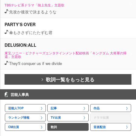
TBSテレビ系ドラマ「御上先生」主題歌
先攻か後攻で決まるような
PARTY’S OVER
傘もささずにたたずむ君
DELUSION:ALL
東宝,ソニー・ピクチャーズエンタテインメント配給映画「キングダム 大将軍の帰
還」主題歌
They'll conquer us if we divide
歌詞一覧をもっと見る
芸能人事典
芸能人TOP
記事
作品
ランキング情報
TV出演
ドラマ出演
CM出演
歌詞
音楽配信