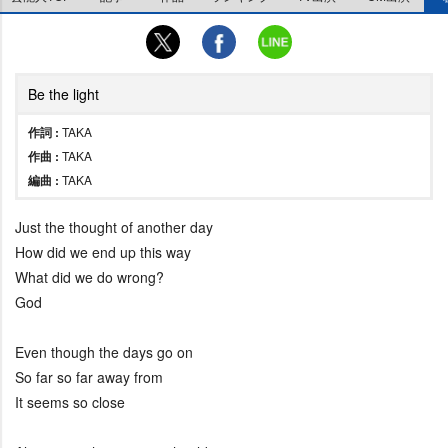
Be the light
作詞 :
TAKA
作曲 :
TAKA
編曲 :
TAKA
Just the thought of another day
How did we end up this way
What did we do wrong?
God
Even though the days go on
So far so far away from
It seems so close