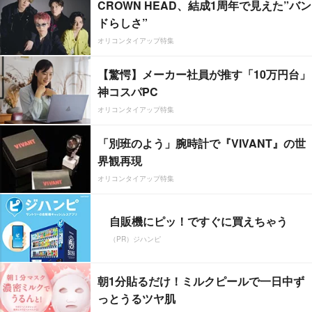
CROWN HEAD、結成1周年で見えた”バン
ドらしさ”
オリコンタイアップ特集
【驚愕】メーカー社員が推す「10万円台」
神コスパPC
オリコンタイアップ特集
「別班のよう」腕時計で『VIVANT』の世
界観再現
オリコンタイアップ特集
自販機にピッ！ですぐに買えちゃう
（PR）ジハンピ
朝1分貼るだけ！ミルクピールで一日中ず
っとうるツヤ肌