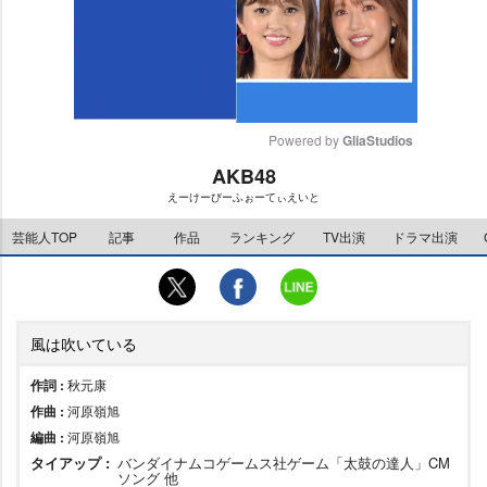
Powered by 
GliaStudios
AKB48
M
えーけーびーふぉーてぃえいと
u
t
芸能人TOP
記事
作品
ランキング
TV出演
ドラマ出演
e
風は吹いている
作詞 :
秋元康
作曲 :
河原嶺旭
編曲 :
河原嶺旭
タイアップ :
バンダイナムコゲームス社ゲーム「太鼓の達人」CM
ソング 他