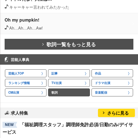
キャーキャー言われてみたかった
Oh my pumpkin!
Ah…Ah…Ah…Aw!
歌詞一覧をもっと見る
芸能人事典
芸能人TOP
記事
作品
ランキング情報
TV出演
ドラマ出演
CM出演
歌詞
音楽配信
求人特集
さらに見る
「福祉調理スタッフ」調理師免許必須/日勤のみ/デイサ
NEW
ービス