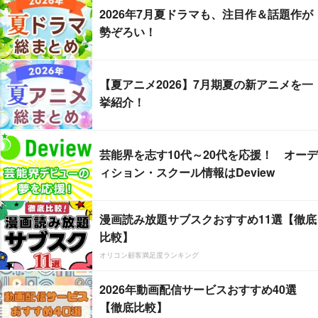
2026年7月夏ドラマも、注目作＆話題作が
勢ぞろい！
【夏アニメ2026】7月期夏の新アニメを一
挙紹介！
芸能界を志す10代～20代を応援！ オーデ
ィション・スクール情報はDeview
漫画読み放題サブスクおすすめ11選【徹底
比較】
オリコン顧客満足度ランキング
2026年動画配信サービスおすすめ40選
【徹底比較】