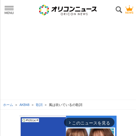
ホーム
AKB48
歌詞
風は吹いているの歌詞
このニュースを見る
arrow_forward_ios