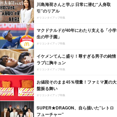
川島海荷さんと学ぶ 日常に潜む“人身取
引”のリアル
オリコンタイアップ特集
マクドナルドが40年にわたり支える「小学
生の甲子園」
オリコンタイアップ特集
イケメンてんこ盛り！尊すぎる男子の純情
ラブに胸キュン
オリコンタイアップ特集
お値段そのまま45％増量！ファミマ夏の大
盤振る舞い
オリコンタイアップ特集
SUPER★DRAGON、自ら描いた”レトロ
フューチャー”