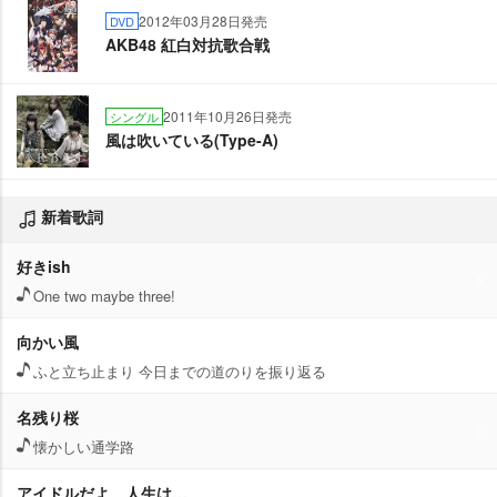
2012年03月28日発売
DVD
AKB48 紅白対抗歌合戦
2011年10月26日発売
シングル
風は吹いている(Type-A)
新着歌詞
好きish
One two maybe three!
向かい風
ふと立ち止まり 今日までの道のりを振り返る
名残り桜
懐かしい通学路
アイドルだよ、人生は…