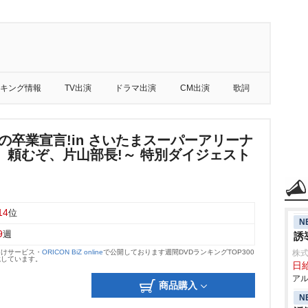
キング情報
TV出演
ドラマ出演
CM出演
歌詞
の卒業宣言!in さいたまスーパーアリーナ
。頼むぞ、片山部長!～ 特別ダイジェスト
14
位
N
9
週
誘
向けサービス・
ORICON BiZ online
で公開しております週間DVDランキングTOP300
株式
載しています。
日給
アル
商品購入
N