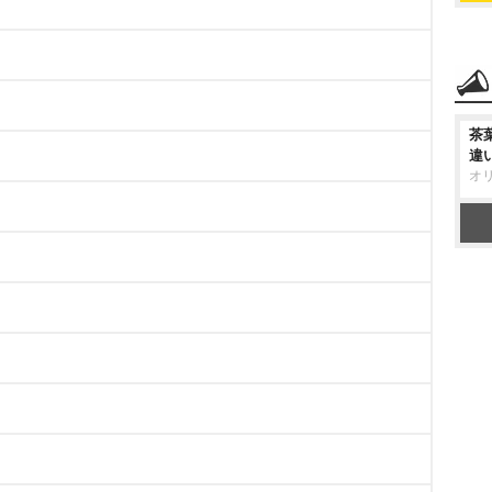
茶
違
オ