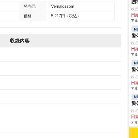
誘
発売元
Vernalossom
株式
日給
価格
5,217円（税込）
アル
N
警
収録内容
株式
日給
アル
N
警
株式
日給
アル
N
警
株式
日給
アル