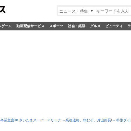
ニュース・特集
&ゲーム
動画配信サービス
スポーツ
社会・経済
グルメ
ビューティ
ラ
の卒業宣言!in さいたまスーパーアリーナ ～業務連絡。頼むぞ、片山部長!～ 特別ダイ