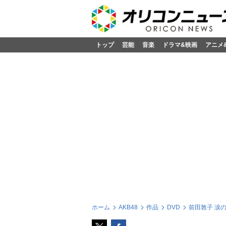
トップ
芸能
音楽
ドラマ&映画
アニメ
ホーム
AKB48
作品
DVD
前田敦子 涙