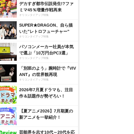
デカすぎ都市伝説発生!?ファ
ミマ45％増量作戦再来
オリコンタイアップ特集
SUPER★DRAGON、自ら描
いた”レトロフューチャー”
オリコンタイアップ特集
パソコンメーカー社員が本気
で選ぶ「10万円台PC3選」
オリコンタイアップ特集
「別班のよう」腕時計で『VIV
ANT』の世界観再現
オリコンタイアップ特集
2026年7月夏ドラマも、注目
作＆話題作が勢ぞろい！
【夏アニメ2026】7月期夏の
新アニメを一挙紹介！
芸能界を志す10代～20代を応