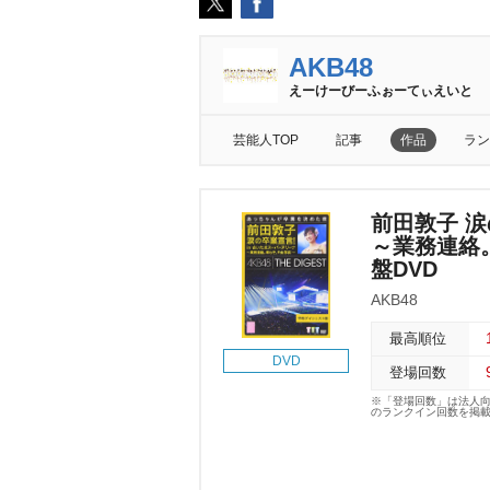
AKB48
えーけーびーふぉーてぃえいと
芸能人TOP
記事
作品
ラン
前田敦子 涙
～業務連絡
盤DVD
AKB48
最高順位
DVD
登場回数
※「登場回数」は法人
のランクイン回数を掲