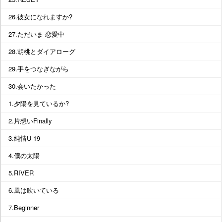
26.彼女になれますか?
27.ただいま 恋愛中
28.胡桃とダイアローグ
29.手をつなぎながら
30.会いたかった
1.夕陽を見ているか?
2.片想いFinally
3.純情U-19
4.僕の太陽
5.RIVER
6.風は吹いている
7.Beginner