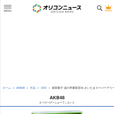
ホーム
AKB48
作品
DVD
前田敦子 涙の卒業宣言!in さいたまスーパーアリ
AKB48
えーけーびーふぉーてぃえいと