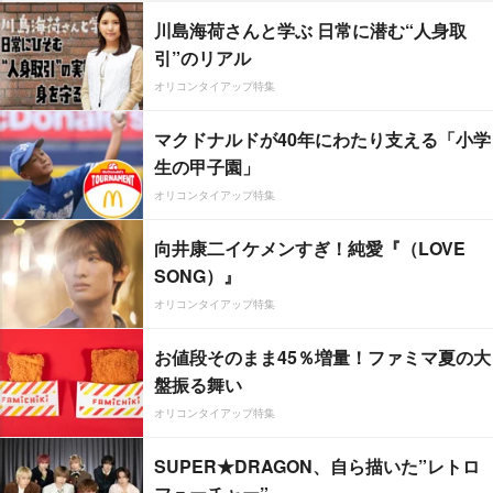
川島海荷さんと学ぶ 日常に潜む“人身取
引”のリアル
オリコンタイアップ特集
マクドナルドが40年にわたり支える「小学
生の甲子園」
オリコンタイアップ特集
向井康二イケメンすぎ！純愛『（LOVE
SONG）』
オリコンタイアップ特集
お値段そのまま45％増量！ファミマ夏の大
盤振る舞い
オリコンタイアップ特集
SUPER★DRAGON、自ら描いた”レトロ