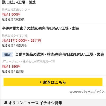
勤/日払い/工場・製造
株式会社京栄センター
時給1,500円
派遣社員 / 東京都
半導体電力素子の製造/寮完備/日払い/工場・製造
株式会社ライオン社
月給21万5,000円～28万円
派遣社員 / 神奈川県
自動車製品の選別・検査/寮完備/日勤/日払い/工場・製造
NEW
UTエージェント株式会社AGT東海第一CU
時給1,180円
派遣社員 / 愛知県
続きはこちら
sponsored by 求人ボックス
オリコンニュース イチオシ特集