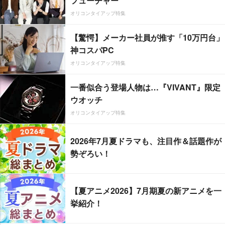
フューチャー”
オリコンタイアップ特集
【驚愕】メーカー社員が推す「10万円台」
神コスパPC
オリコンタイアップ特集
一番似合う登場人物は…『VIVANT』限定
ウオッチ
オリコンタイアップ特集
2026年7月夏ドラマも、注目作＆話題作が
勢ぞろい！
【夏アニメ2026】7月期夏の新アニメを一
挙紹介！