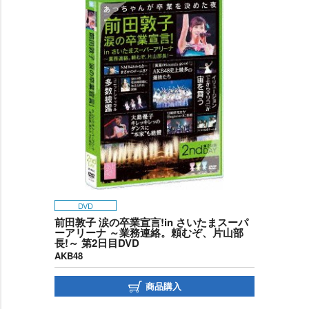
DVD
前田敦子 涙の卒業宣言!in さいたまスーパ
ーアリーナ ～業務連絡。頼むぞ、片山部
長!～ 第2日目DVD
AKB48
商品購入