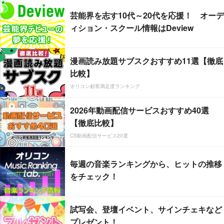
芸能界を志す10代～20代を応援！ オーデ
ィション・スクール情報はDeview
漫画読み放題サブスクおすすめ11選【徹底
比較】
オリコン顧客満足度ランキング
2026年動画配信サービスおすすめ40選
【徹底比較】
CS動画配信サービス20選
毎週の音楽ランキングから、ヒットの推移
をチェック！
試写会、登壇イベント、サインチェキなど
プレゼント！