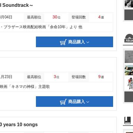
l Soundtrack～
30
4
3月04日
最高順位
登場回数
位
週
・ブラザース映画配給映画「余命10年」より 他
商品購入
3
9
1月23日
最高順位
登場回数
位
週
映画「キネマの神様」主題歌
商品購入
0 years 10 songs