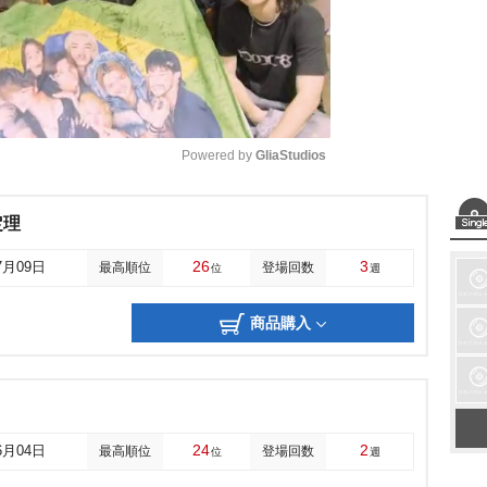
Powered by 
GliaStudios
M
定理
u
26
3
7月09日
最高順位
登場回数
位
週
t
e
商品購入
24
2
6月04日
最高順位
登場回数
位
週