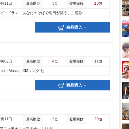
3
13
3月11日
最高順位
登場回数
位
週
レビ・ドラマ「あなたのそばで明日が笑う」主題歌
商品購入
4
11
9月02日
最高順位
登場回数
位
週
Apple Music」CMソング 他
商品購入
2
29
2月11日
最高順位
登場回数
位
週
アニメ映画「天気の子」より 他