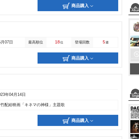
商品購入
18
5
5月07日
最高順位
登場回数
位
週
商品購入
023年04月14日
松竹配給映画「キネマの神様」主題歌
商品購入