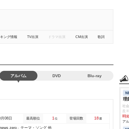
キング情報
TV出演
ドラマ出演
CM出演
歌詞
アルバム
DVD
Blu-ray
N
理
社会
丘
時給
1
18
0月08日
最高順位
登場回数
位
週
アル
news zero」テーマ・ソング 他