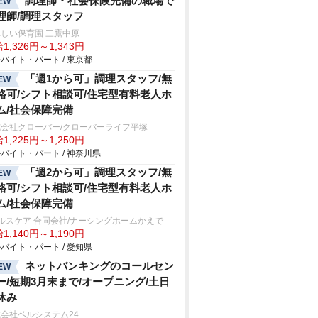
調理師・社会保険完備の職場で
EW
理師/調理スタッフ
しい保育園 三鷹中原
1,326円～1,343円
バイト・パート / 東京都
「週1から可」調理スタッフ/無
EW
格可/シフト相談可/住宅型有料老人ホ
ム/社会保障完備
式会社クローバー/クローバーライフ平塚
1,225円～1,250円
バイト・パート / 神奈川県
「週2から可」調理スタッフ/無
EW
格可/シフト相談可/住宅型有料老人ホ
ム/社会保障完備
ルスケア 合同会社/ナーシングホームかえで
1,140円～1,190円
バイト・パート / 愛知県
ネットバンキングのコールセン
EW
ー/短期3月末まで/オープニング/土日
休み
会社ベルシステム24