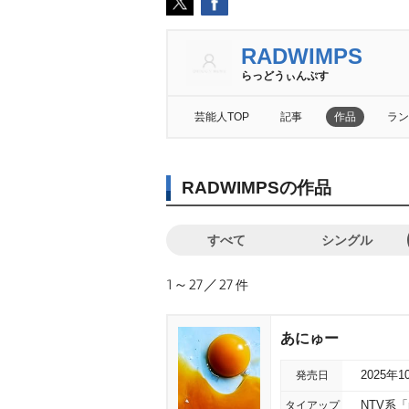
RADWIMPS
らっどうぃんぷす
芸能人TOP
記事
作品
ラン
RADWIMPSの作品
すべて
シングル
1～27／27
件
あにゅー
発売日
2025年1
タイアップ
NTV系「