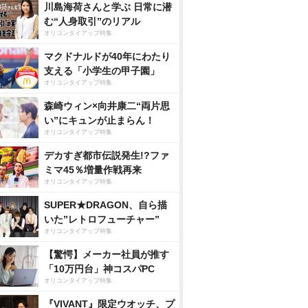
川島海荷さんと学ぶ 日常に潜
む“人身取引”のリアル
オリコンタイアップ特集
マクドナルドが40年にわたり
支える「小学生の甲子園」
オリコンタイアップ特集
森崎ウィン×向井康二“両片思
い”にキュンが止まらん！
オリコンタイアップ特集
デカすぎ都市伝説発生!?ファ
ミマ45％増量作戦再来
オリコンタイアップ特集
SUPER★DRAGON、自ら描
いた”レトロフューチャー”
オリコンタイアップ特集
【驚愕】メーカー社員が推す
「10万円台」神コスパPC
オリコンタイアップ特集
『VIVANT』限定ウオッチ、プ