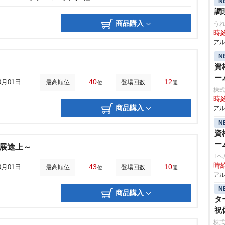
N
調
商品購入
うれ
時給
アル
N
資
ー
40
12
0月01日
最高順位
登場回数
位
週
株
時給
商品購入
アル
N
資
ー
～発展途上～
Tヘ
時給
43
10
0月01日
最高順位
登場回数
位
週
アル
N
商品購入
タ
祝
株式