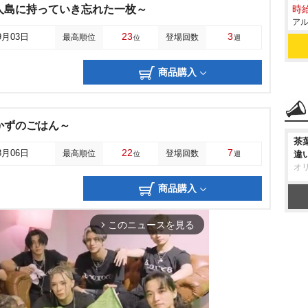
～無人島に持っていき忘れた一枚～
時給
アル
23
3
9月03日
最高順位
登場回数
位
週
商品購入
おかずのごはん～
茶
22
7
8月06日
最高順位
登場回数
違
位
週
オ
商品購入
このニュースを見る
arrow_forward_ios