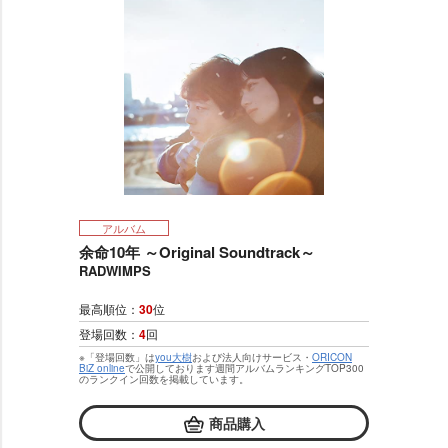
アルバム
余命10年 ～Original Soundtrack～
RADWIMPS
最高順位：
30
位
登場回数：
4
回
※「登場回数」は
you大樹
および法人向けサービス・
ORICON
BiZ online
で公開しております週間アルバムランキングTOP300
のランクイン回数を掲載しています。
商品購入