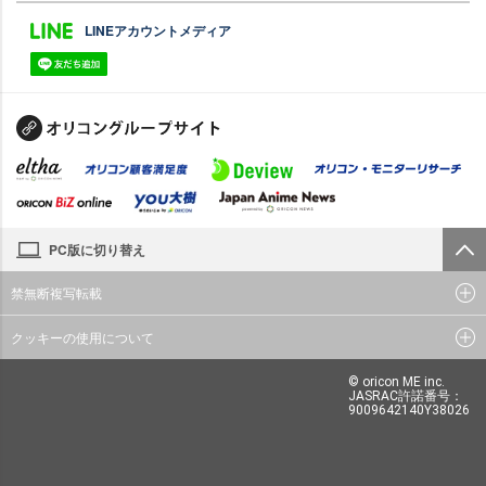
LINEアカウントメディア
PC版に切り替え
禁無断複写転載
クッキーの使用について
© oricon ME inc.
JASRAC許諾番号：
9009642140Y38026