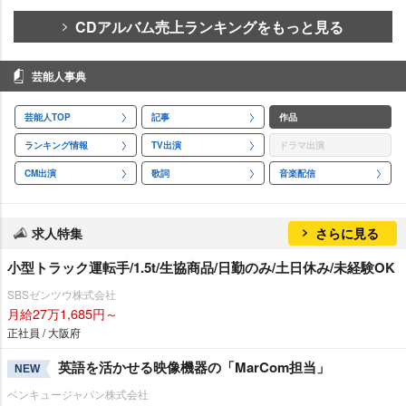
CDアルバム売上ランキングをもっと見る
芸能人事典
芸能人TOP
記事
作品
ランキング情報
TV出演
ドラマ出演
CM出演
歌詞
音楽配信
求人特集
さらに見る
小型トラック運転手/1.5t/生協商品/日勤のみ/土日休み/未経験OK
SBSゼンツウ株式会社
月給27万1,685円～
正社員 / 大阪府
英語を活かせる映像機器の「MarCom担当」
NEW
ベンキュージャパン株式会社