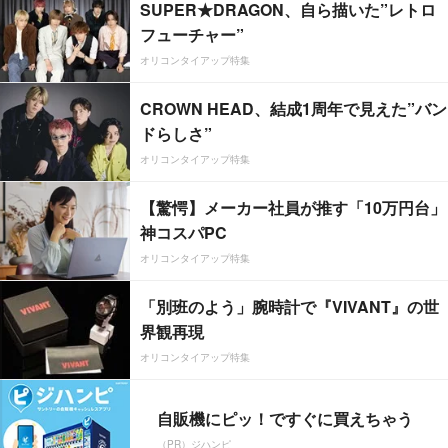
SUPER★DRAGON、自ら描いた”レトロ
フューチャー”
オリコンタイアップ特集
CROWN HEAD、結成1周年で見えた”バン
ドらしさ”
オリコンタイアップ特集
【驚愕】メーカー社員が推す「10万円台」
神コスパPC
オリコンタイアップ特集
「別班のよう」腕時計で『VIVANT』の世
界観再現
オリコンタイアップ特集
自販機にピッ！ですぐに買えちゃう
（PR）ジハンピ