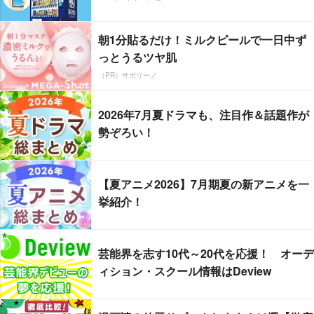
朝1分貼るだけ！ミルクピールで一日中ず
っとうるツヤ肌
（PR）サボリーノ
2026年7月夏ドラマも、注目作＆話題作が
勢ぞろい！
【夏アニメ2026】7月期夏の新アニメを一
挙紹介！
芸能界を志す10代～20代を応援！ オーデ
ィション・スクール情報はDeview