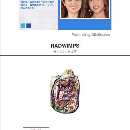
Powered by 
GliaStudios
RADWIMPS
M
らっどうぃんぷす
u
t
e
アルバム