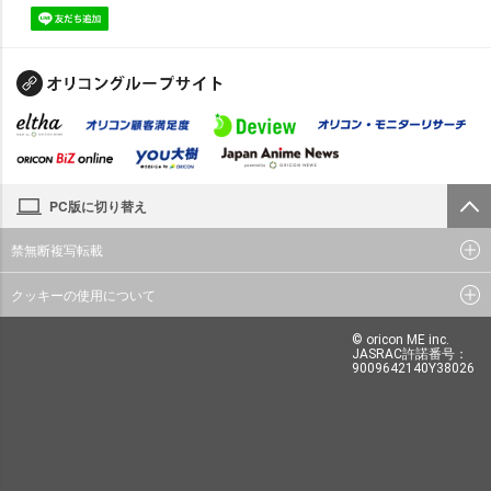
PC版に切り替え
禁無断複写転載
クッキーの使用について
© oricon ME inc.
JASRAC許諾番号：
9009642140Y38026