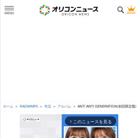
ホーム
RADWIMPS
作品
アルバム
ANTI ANTI GENERATION(初回限定盤)
このニュースを見る
arrow_forward_ios