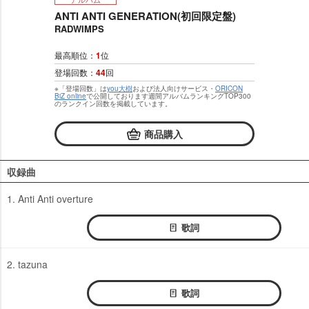
ANTI ANTI GENERATION(初回限定盤)
RADWIMPS
最高順位：
1
位
登場回数：
44
回
※「登場回数」は
you大樹
および法人向けサービス・
ORICON
BiZ online
で公開しております週間アルバムランキングTOP300
のランクイン回数を掲載しています。
商品購入
収録曲
1. Anti Anti overture
歌詞
2. tazuna
歌詞