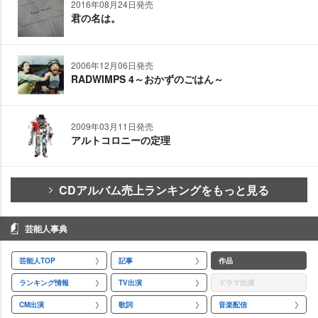
2016年08月24日発売
君の名は。
2006年12月06日発売
RADWIMPS 4～おかずのごはん～
2009年03月11日発売
アルトコロニーの定理
CDアルバム売上ランキングをもっと見る
芸能人事典
芸能人TOP
記事
作品
ランキング情報
TV出演
ドラマ出演
CM出演
歌詞
音楽配信