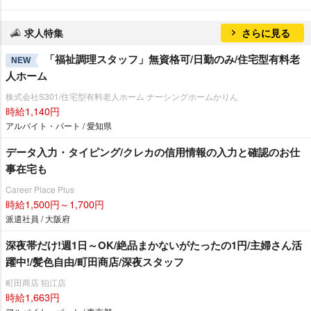
求人特集
さらに見る
「福祉調理スタッフ」無資格可/日勤のみ/住宅型有料老
NEW
人ホーム
株式会社S301/住宅型有料老人ホーム ナーシングホームかりん
時給1,140円
アルバイト・パート / 愛知県
データ入力・タイピング/クレカの信用情報の入力と確認のお仕
事在宅も
Career Place Plus
時給1,500円～1,700円
派遣社員 / 大阪府
深夜帯だけ!週1日～OK/絶品まかないがたったの1円/主婦さん活
躍中!/髪色自由/町田商店/深夜スタッフ
町田商店 狛江店
時給1,663円