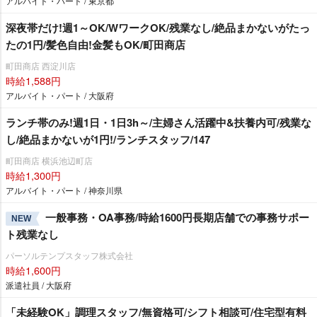
アルバイト・パート / 東京都
深夜帯だけ!週1～OK/WワークOK/残業なし/絶品まかないがたっ
たの1円/髪色自由!金髪もOK/町田商店
町田商店 西淀川店
時給1,588円
アルバイト・パート / 大阪府
ランチ帯のみ!週1日・1日3h～/主婦さん活躍中&扶養内可/残業な
し/絶品まかないが1円!/ランチスタッフ/147
町田商店 横浜池辺町店
時給1,300円
アルバイト・パート / 神奈川県
一般事務・OA事務/時給1600円長期店舗での事務サポー
NEW
ト残業なし
パーソルテンプスタッフ株式会社
時給1,600円
派遣社員 / 大阪府
「未経験OK」調理スタッフ/無資格可/シフト相談可/住宅型有料