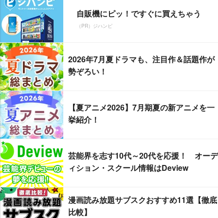
自販機にピッ！ですぐに買えちゃう
（PR）ジハンピ
2026年7月夏ドラマも、注目作＆話題作が
勢ぞろい！
【夏アニメ2026】7月期夏の新アニメを一
挙紹介！
芸能界を志す10代～20代を応援！ オーデ
ィション・スクール情報はDeview
漫画読み放題サブスクおすすめ11選【徹底
比較】