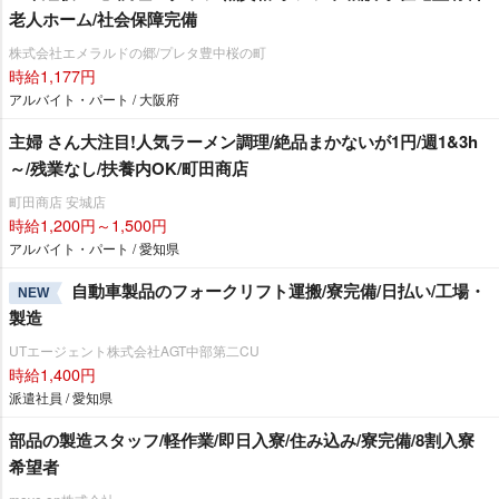
老人ホーム/社会保障完備
株式会社エメラルドの郷/プレタ豊中桜の町
時給1,177円
アルバイト・パート / 大阪府
主婦 さん大注目!人気ラーメン調理/絶品まかないが1円/週1&3h
～/残業なし/扶養内OK/町田商店
町田商店 安城店
時給1,200円～1,500円
アルバイト・パート / 愛知県
自動車製品のフォークリフト運搬/寮完備/日払い/工場・
NEW
製造
UTエージェント株式会社AGT中部第二CU
時給1,400円
派遣社員 / 愛知県
部品の製造スタッフ/軽作業/即日入寮/住み込み/寮完備/8割入寮
希望者