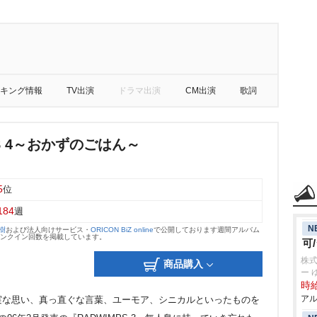
キング情報
TV出演
ドラマ出演
CM出演
歌詞
PS 4～おかずのごはん～
5
位
184
週
N
大樹
および法人向けサービス・
ORICON BiZ online
で公開しております週間アルバム
のランクイン回数を掲載しています。
可
株
商品購入
ー 
時給
アル
実な思い、真っ直ぐな言葉、ユーモア、シニカルといったものを