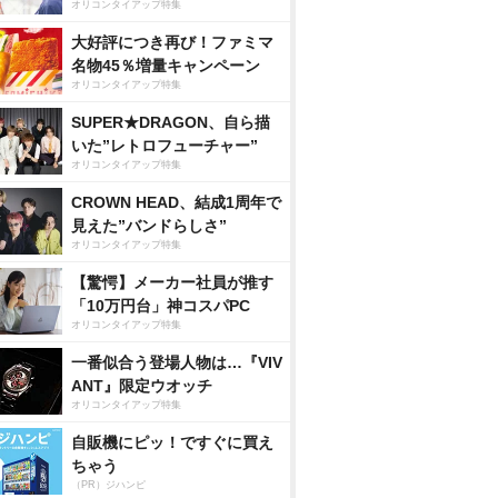
オリコンタイアップ特集
大好評につき再び！ファミマ
名物45％増量キャンペーン
オリコンタイアップ特集
SUPER★DRAGON、自ら描
いた”レトロフューチャー”
オリコンタイアップ特集
CROWN HEAD、結成1周年で
見えた”バンドらしさ”
オリコンタイアップ特集
【驚愕】メーカー社員が推す
「10万円台」神コスパPC
オリコンタイアップ特集
一番似合う登場人物は…『VIV
ANT』限定ウオッチ
オリコンタイアップ特集
自販機にピッ！ですぐに買え
ちゃう
（PR）ジハンピ