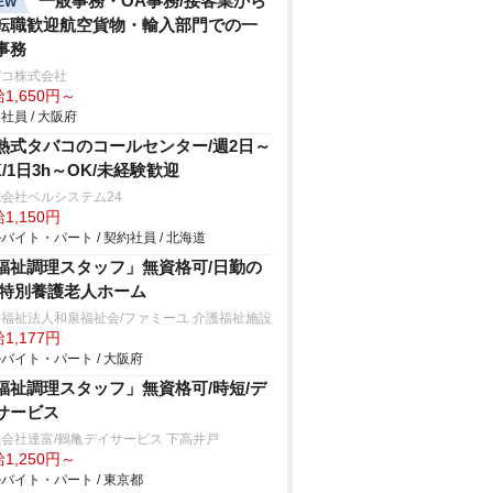
一般事務・OA事務/接客業から
EW
転職歓迎航空貨物・輸入部門での一
事務
デコ株式会社
1,650円～
社員 / 大阪府
熱式タバコのコールセンター/週2日～
K/1日3h～OK/未経験歓迎
会社ベルシステム24
1,150円
バイト・パート / 契約社員 / 北海道
福祉調理スタッフ」無資格可/日勤の
/特別養護老人ホーム
福祉法人和泉福祉会/ファミーユ 介護福祉施設
1,177円
バイト・パート / 大阪府
福祉調理スタッフ」無資格可/時短/デ
サービス
会社達富/鶴亀デイサービス 下高井戸
1,250円～
バイト・パート / 東京都