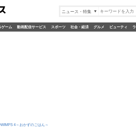
ニュース・特集
&ゲーム
動画配信サービス
スポーツ
社会・経済
グルメ
ビューティ
ラ
DWIMPS 4～おかずのごはん～