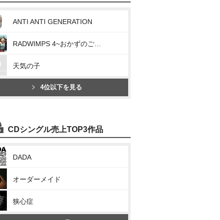
ANTI ANTI GENERATION
RADWIMPS 4~おかずのごはん~
天気の子
4位以下を見る
CDシングル売上TOP3作品
DADA
オーダーメイド
狭心症