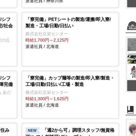
派遣社員 / 神奈川県
/シフ
「寮完備」PETシートの製造/運搬/即入寮/
宅/社会
製造・工場/日勤/日払い
株式会社京栄センター
ぽの丘
時給1,700円～2,125円
派遣社員 / 北海道
/シフ
「寮完備」カップ麺等の製造/即入寮/製造・
保障完備
工場/日勤/日払い/工場・製造
 あだ
株式会社京栄センター
時給1,300円～1,625円
派遣社員 / 北海道
/住み
「週2から可」調理スタッフ/無資格
NEW