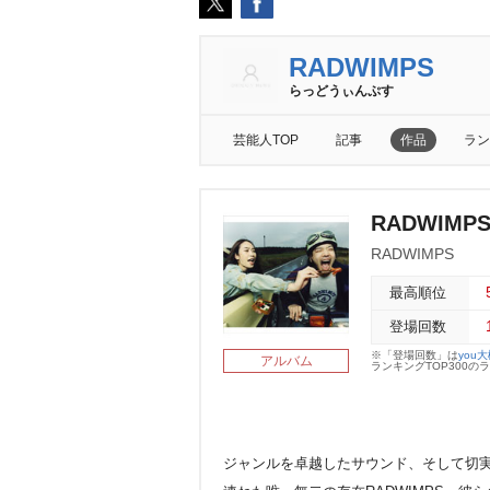
RADWIMPS
らっどうぃんぷす
芸能人TOP
記事
作品
ラン
RADWIM
RADWIMPS
最高順位
登場回数
※「登場回数」は
you
アルバム
ランキングTOP300
ジャンルを卓越したサウンド、そして切