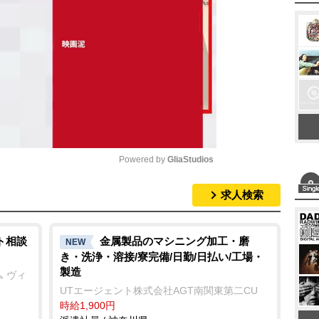
Powered by 
GliaStudios
求人検索
M
u
t
ト相談
金属製品のマシニング加工・磨
NEW
き・洗浄・溶接/寮完備/日勤/日払い/工場・
e
製造
 ヴィ
UTエージェント株式会社AGT南関東第二CU
時給1,900円