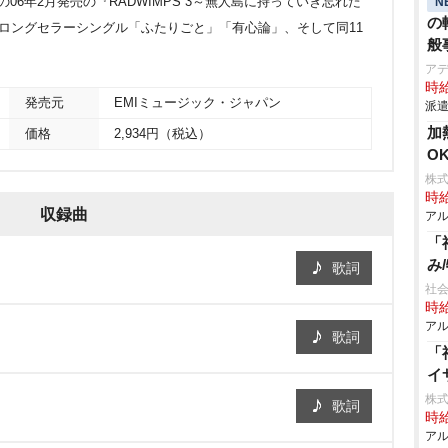
の06年2月発売の『RADWIMPS 3～無人島に持っていき忘れた
N
の
、ロングセラーシングル「ふたりごと」「有心論」、そして同11
般
ア
時給
発売元
EMIミュージック・ジャパン
派遣
加
価格
2,934円（税込）
O
株式
時給
収録曲
アル
「
み
歌詞
社会
時給
アル
歌詞
「
イ
株式
歌詞
時給
アル