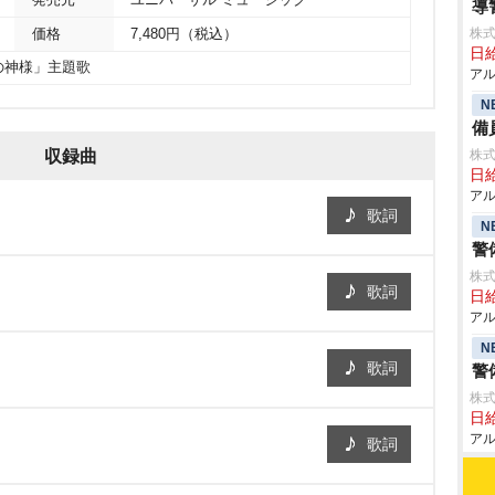
発売元
ユニバーサル ミュージック
導
株式
価格
7,480円（税込）
日給
の神様」主題歌
アル
N
備
株式
収録曲
日給
アル
歌詞
N
警
株式
歌詞
日給
アル
N
歌詞
警
株式
日給
アル
歌詞