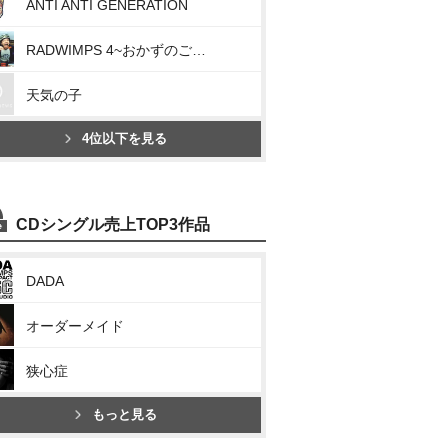
ANTI ANTI GENERATION
RADWIMPS 4~おかずのごはん~
天気の子
4位以下を見る
CDシングル売上TOP3作品
DADA
オーダーメイド
狭心症
もっと見る