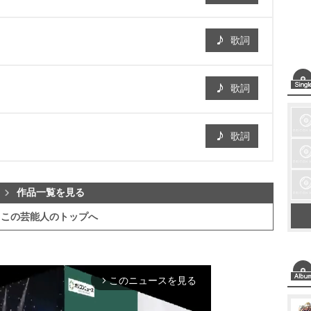
歌詞
歌詞
歌詞
作品一覧を見る
この芸能人のトップへ
このニュースを見る
arrow_forward_ios