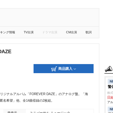
キング情報
TV出演
ドラマ出演
CM出演
歌詞
DAZE
商品購入
N
警
株式
たオリジナルアルバム「FOREVER DAZE」のアナログ盤。「海
日給
h」、「匿名希望」他、全14曲収録の2枚組。
アル
N