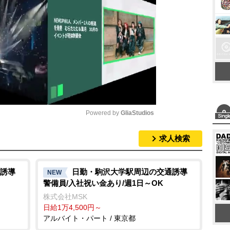
Powered by 
GliaStudios
求人検索
M
u
t
誘導
日勤・駒沢大学駅周辺の交通誘導
NEW
警備員/入社祝い金あり/週1日～OK
e
株式会社MSK
日給1万4,500円～
アルバイト・パート / 東京都