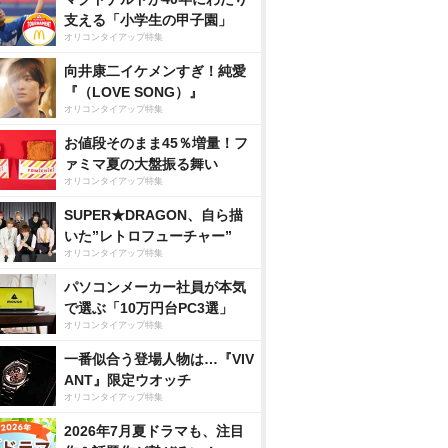
支える「小学生の甲子園」
オリコンタイアップ特集
向井康二イケメンすぎ！純愛
『（LOVE SONG）』
オリコンタイアップ特集
お値段そのまま45％増量！フ
ァミマ夏の大盤振る舞い
オリコンタイアップ特集
SUPER★DRAGON、自ら描
いた”レトロフューチャー”
オリコンタイアップ特集
パソコンメーカー社員が本気
で選ぶ「10万円台PC3選」
オリコンタイアップ特集
一番似合う登場人物は…『VIV
ANT』限定ウオッチ
オリコンタイアップ特集
2026年7月夏ドラマも、注目